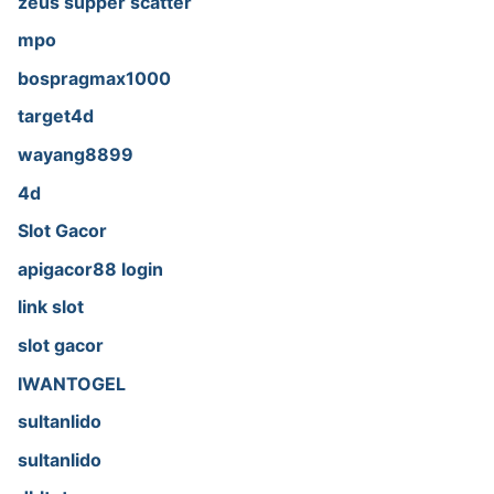
zeus supper scatter
mpo
bospragmax1000
target4d
wayang8899
4d
Slot Gacor
apigacor88 login
link slot
slot gacor
IWANTOGEL
sultanlido
sultanlido