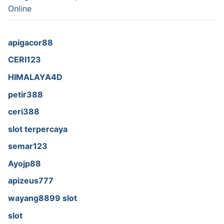
Online
apigacor88
CERI123
HIMALAYA4D
petir388
ceri388
slot terpercaya
semar123
Ayojp88
apizeus777
wayang8899 slot
slot