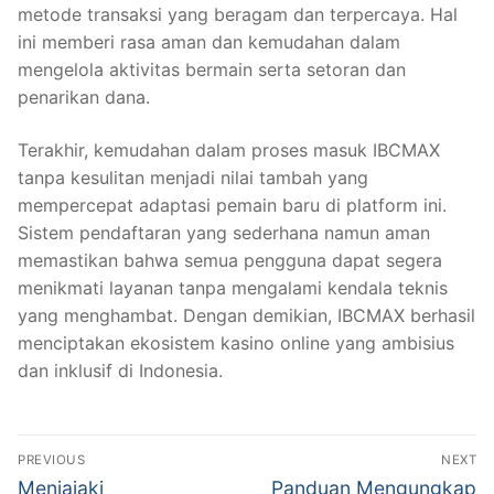
metode transaksi yang beragam dan terpercaya. Hal
ini memberi rasa aman dan kemudahan dalam
mengelola aktivitas bermain serta setoran dan
penarikan dana.
Terakhir, kemudahan dalam proses masuk IBCMAX
tanpa kesulitan menjadi nilai tambah yang
mempercepat adaptasi pemain baru di platform ini.
Sistem pendaftaran yang sederhana namun aman
memastikan bahwa semua pengguna dapat segera
menikmati layanan tanpa mengalami kendala teknis
yang menghambat. Dengan demikian, IBCMAX berhasil
menciptakan ekosistem kasino online yang ambisius
dan inklusif di Indonesia.
Navigasi
PREVIOUS
NEXT
pos
Previous
Next
Menjajaki
Panduan Mengungkap