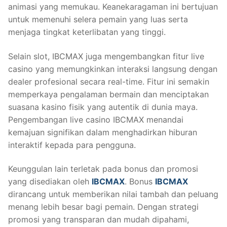
animasi yang memukau. Keanekaragaman ini bertujuan
untuk memenuhi selera pemain yang luas serta
menjaga tingkat keterlibatan yang tinggi.
Selain slot, IBCMAX juga mengembangkan fitur live
casino yang memungkinkan interaksi langsung dengan
dealer profesional secara real-time. Fitur ini semakin
memperkaya pengalaman bermain dan menciptakan
suasana kasino fisik yang autentik di dunia maya.
Pengembangan live casino IBCMAX menandai
kemajuan signifikan dalam menghadirkan hiburan
interaktif kepada para pengguna.
Keunggulan lain terletak pada bonus dan promosi
yang disediakan oleh
IBCMAX
. Bonus
IBCMAX
dirancang untuk memberikan nilai tambah dan peluang
menang lebih besar bagi pemain. Dengan strategi
promosi yang transparan dan mudah dipahami,