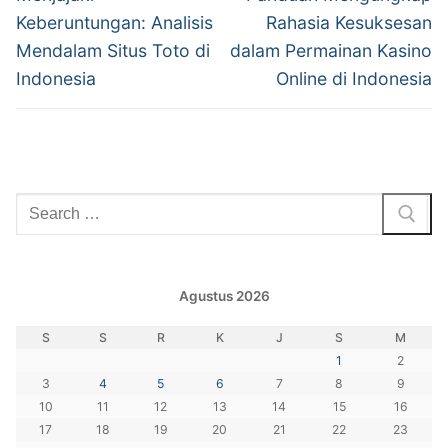
post:
post:
Keberuntungan: Analisis
Rahasia Kesuksesan
Mendalam Situs Toto di
dalam Permainan Kasino
Indonesia
Online di Indonesia
Cari:
Agustus 2026
S
S
R
K
J
S
M
1
2
3
4
5
6
7
8
9
10
11
12
13
14
15
16
17
18
19
20
21
22
23