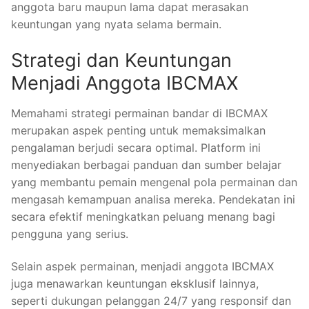
anggota baru maupun lama dapat merasakan
keuntungan yang nyata selama bermain.
Strategi dan Keuntungan
Menjadi Anggota IBCMAX
Memahami strategi permainan bandar di IBCMAX
merupakan aspek penting untuk memaksimalkan
pengalaman berjudi secara optimal. Platform ini
menyediakan berbagai panduan dan sumber belajar
yang membantu pemain mengenal pola permainan dan
mengasah kemampuan analisa mereka. Pendekatan ini
secara efektif meningkatkan peluang menang bagi
pengguna yang serius.
Selain aspek permainan, menjadi anggota IBCMAX
juga menawarkan keuntungan eksklusif lainnya,
seperti dukungan pelanggan 24/7 yang responsif dan