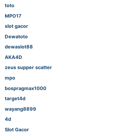
toto
MPO17
slot gacor
Dewatoto
dewaslot88
AKA4D
zeus supper scatter
mpo
bospragmax1000
target4d
wayang8899
4d
Slot Gacor