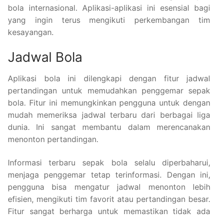
bola internasional. Aplikasi-aplikasi ini esensial bagi
yang ingin terus mengikuti perkembangan tim
kesayangan.
Jadwal Bola
Aplikasi bola ini dilengkapi dengan fitur jadwal
pertandingan untuk memudahkan penggemar sepak
bola. Fitur ini memungkinkan pengguna untuk dengan
mudah memeriksa jadwal terbaru dari berbagai liga
dunia. Ini sangat membantu dalam merencanakan
menonton pertandingan.
Informasi terbaru sepak bola selalu diperbaharui,
menjaga penggemar tetap terinformasi. Dengan ini,
pengguna bisa mengatur jadwal menonton lebih
efisien, mengikuti tim favorit atau pertandingan besar.
Fitur sangat berharga untuk memastikan tidak ada