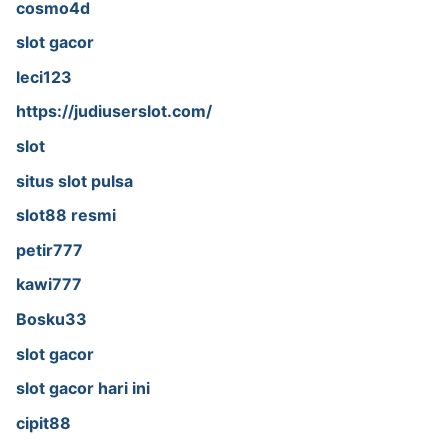
cosmo4d
slot gacor
leci123
https://judiuserslot.com/
slot
situs slot pulsa
slot88 resmi
petir777
kawi777
Bosku33
slot gacor
slot gacor hari ini
cipit88