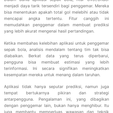
menjadi daya tarik tersendiri bagi penggemar. Mereka
bisa menentukan apakah total gol melebihi atau tidak
mencapai angka tertentu. Fitur canggih ini
memudahkan penggemar dalam membuat prediksi
yang lebih akurat mengenai hasil pertandingan.
Ketika membahas kelebihan aplikasi untuk penggemar
sepak bola, analisis mendalam tentang tim tak bisa
diabaikan. Berkat data yang terus diperbarui,
pengguna bisa membuat estimasi yang lebih
terinformasi. Ini secara signifikan meningkatkan
kesempatan mereka untuk menang dalam taruhan.
Aplikasi tidak hanya seputar prediksi, namun juga
tempat bertukarnya pikiran dan strategi
antarpengguna. Pengalaman ini, yang dibagikan
dengan penggemar lain, bukan hanya menghibur. Itu
juga membantu memperluas wawasan dan teknik