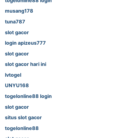
togelonline88 login
musang178
tuna787
slot gacor
login apizeus777
slot gacor
slot gacor hari ini
lvtogel
UNYU168
togelonline88 login
slot gacor
situs slot gacor
togelonline88