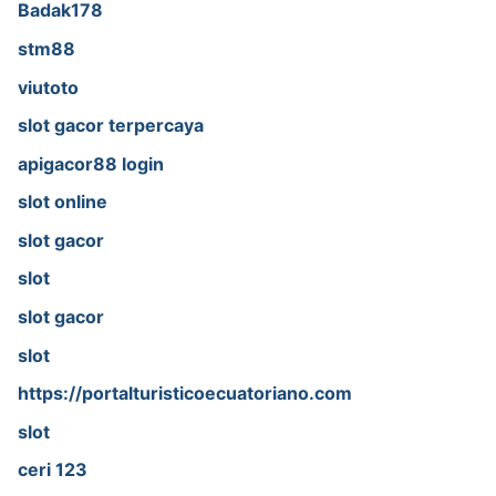
Badak178
stm88
viutoto
slot gacor terpercaya
apigacor88 login
slot online
slot gacor
slot
slot gacor
slot
https://portalturisticoecuatoriano.com
slot
ceri 123