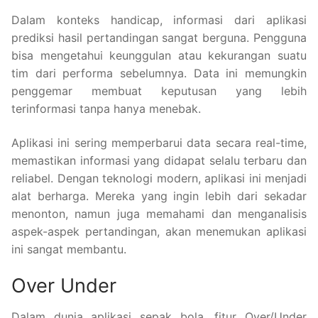
Dalam konteks handicap, informasi dari aplikasi
prediksi hasil pertandingan sangat berguna. Pengguna
bisa mengetahui keunggulan atau kekurangan suatu
tim dari performa sebelumnya. Data ini memungkin
penggemar membuat keputusan yang lebih
terinformasi tanpa hanya menebak.
Aplikasi ini sering memperbarui data secara real-time,
memastikan informasi yang didapat selalu terbaru dan
reliabel. Dengan teknologi modern, aplikasi ini menjadi
alat berharga. Mereka yang ingin lebih dari sekadar
menonton, namun juga memahami dan menganalisis
aspek-aspek pertandingan, akan menemukan aplikasi
ini sangat membantu.
Over Under
Dalam dunia aplikasi sepak bola, fitur Over/Under