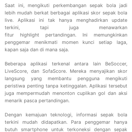
Saat ini, mengikuti perkembangan sepak bola jadi
lebih mudah berkat berbagai aplikasi skor sepak bola
live. Aplikasi ini tak hanya menghadirkan update
terkini, tapi juga menawarkan
fitur highlight pertandingan. Ini memungkinkan
penggemar menikmati momen kunci setiap laga,
kapan saja dan di mana saja.
Beberapa aplikasi terkenal antara lain BeSoccer,
LiveScore, dan SofaScore. Mereka menyajikan skor
langsung yang membantu pengguna mengikuti
peristiwa penting tanpa ketinggalan. Aplikasi tersebut
juga mempermudah menonton cuplikan gol dan aksi
menarik pasca pertandingan.
Dengan kemajuan teknologi, informasi sepak bola
terkini mudah didapatkan. Para penggemar hanya
butuh smartphone untuk terkoneksi dengan sepak