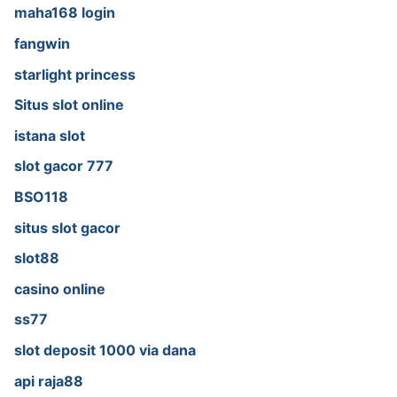
maha168 login
fangwin
starlight princess
Situs slot online
istana slot
slot gacor 777
BSO118
situs slot gacor
slot88
casino online
ss77
slot deposit 1000 via dana
api raja88