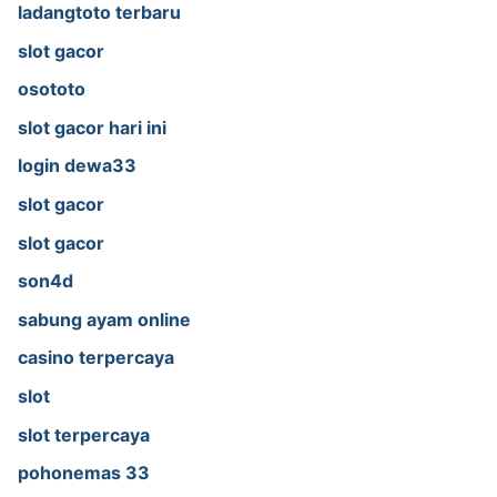
ladangtoto terbaru
slot gacor
osototo
slot gacor hari ini
login dewa33
slot gacor
slot gacor
son4d
sabung ayam online
casino terpercaya
slot
slot terpercaya
pohonemas 33