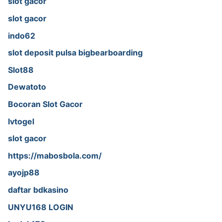
slot gacor
slot gacor
indo62
slot deposit pulsa bigbearboarding
Slot88
Dewatoto
Bocoran Slot Gacor
lvtogel
slot gacor
https://mabosbola.com/
ayojp88
daftar bdkasino
UNYU168 LOGIN