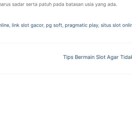
arus sadar serta patuh pada batasan usia yang ada.
nline
,
link slot gacor
,
pg soft
,
pragmatic play
,
situs slot onli
Next
Tips Bermain Slot Agar Tida
post: