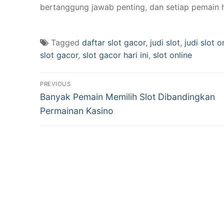
bertanggung jawab penting, dan setiap pemain h
Tagged
daftar slot gacor
,
judi slot
,
judi slot o
slot gacor
,
slot gacor hari ini
,
slot online
Navigasi
PREVIOUS
Previous
pos
Banyak Pemain Memilih Slot Dibandingkan
post:
Permainan Kasino