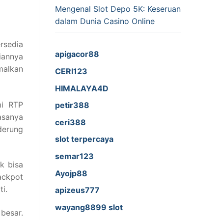
Mengenal Slot Depo 5K: Keseruan
dalam Dunia Casino Online
rsedia
apigacor88
iannya
malkan
CERI123
HIMALAYA4D
mi RTP
petir388
asanya
ceri388
derung
slot terpercaya
semar123
k bisa
Ayojp88
ackpot
i.
apizeus777
wayang8899 slot
besar.