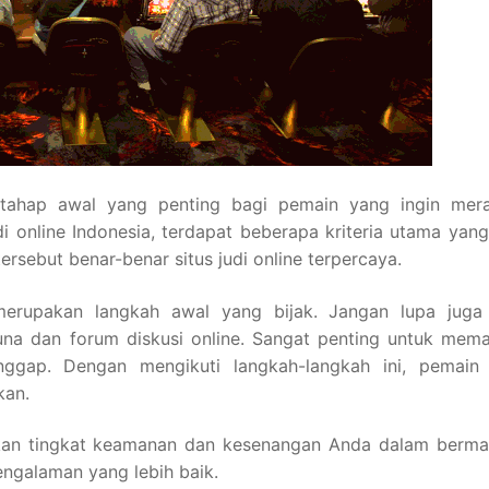
tahap awal yang penting bagi pemain yang ingin mer
di online Indonesia, terdapat beberapa kriteria utama yang
ersebut benar-benar situs judi online terpercaya.
merupakan langkah awal yang bijak. Jangan lupa juga
una dan forum diskusi online. Sangat penting untuk mema
ggap. Dengan mengikuti langkah-langkah ini, pemain
kan.
ukan tingkat keamanan dan kesenangan Anda dalam bermai
engalaman yang lebih baik.