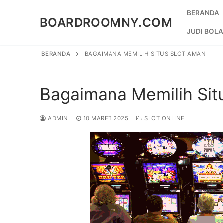
Lompat
BERANDA
ke
BOARDROOMNY.COM
konten
JUDI BOLA
BERANDA
BAGAIMANA MEMILIH SITUS SLOT AMAN
Bagaimana Memilih Sit
ADMIN
10 MARET 2025
SLOT ONLINE