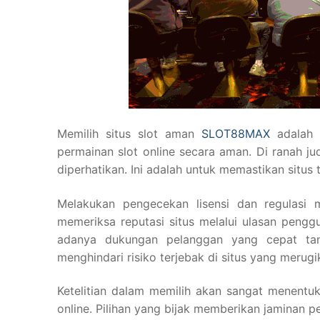
Memilih situs slot aman
SLOT88MAX
adalah 
permainan slot online secara aman. Di ranah ju
diperhatikan. Ini adalah untuk memastikan situs t
Melakukan pengecekan lisensi dan regulasi 
memeriksa reputasi situs melalui ulasan pengg
adanya dukungan pelanggan yang cepat tan
menghindari risiko terjebak di situs yang merugi
Ketelitian dalam memilih akan sangat menent
online. Pilihan yang bijak memberikan jaminan p