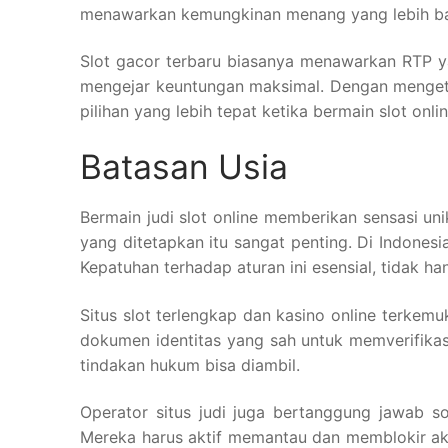
menawarkan kemungkinan menang yang lebih ba
Slot gacor terbaru biasanya menawarkan RTP ya
mengejar keuntungan maksimal. Dengan mengeta
pilihan yang lebih tepat ketika bermain slot onlin
Batasan Usia
Bermain judi slot online memberikan sensasi u
yang ditetapkan itu sangat penting. Di Indonesia
Kepatuhan terhadap aturan ini esensial, tidak hany
Situs slot terlengkap dan kasino online terkem
dokumen identitas yang sah untuk memverifikasi
tindakan hukum bisa diambil.
Operator situs judi juga bertanggung jawab s
Mereka harus aktif memantau dan memblokir aks