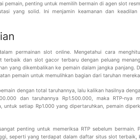
i pemain, penting untuk memilih bermain di agen slot resm
tasi yang solid. Ini menjamin keamanan dan keadilan
ian
 dalam permainan slot online. Mengetahui cara menghit
ot terbaik dan slot gacor terbaru dengan peluang menan
ruhan yang dikembalikan ke pemain dalam jangka panjang. 
patan pemain untuk memulihkan bagian dari taruhan mereka
main dengan total taruhannya, lalu kalikan hasilnya denga
000.000 dan taruhannya Rp1.500.000, maka RTP-nya m
a, untuk setiap Rp1.000 yang dipertaruhkan, pemain diperk
, sangat penting untuk memeriksa RTP sebelum bermain. 
i, seperti yang terdapat dalam daftar situs slot terbaik, 