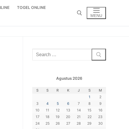
LINE
TOGEL ONLINE
MENU
Cari:
Cari:
Agustus 2026
S
S
R
K
J
S
M
1
2
3
4
5
6
7
8
9
10
11
12
13
14
15
16
17
18
19
20
21
22
23
24
25
26
27
28
29
30