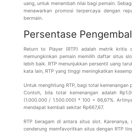
uang, untuk menambah nilai bagi pemain. Sebaga
menawarkan promosi terpercaya dengan repu
bermain.
Persentase Pengembal
Return to Player (RTP) adalah metrik kritis
memungkinkan pemain memilih daftar situs sl
lebih baik. RTP menunjukkan persentil uang ta
kata lain, RTP yang tinggi meningkatkan kesem
Untuk menghitung RTP, bagi total kemenangan pe
Contoh, bila total kemenangan adalah Rp1.
(1.000.000 / 1.500.000) * 100 = 66,67%. Artiny
mendapat kembali sekitar Rp667,67.
RTP beragam di antara situs slot. Karenanya
cenderung memfavoritkan situs dengan RTP tingg