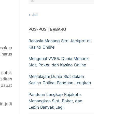
31
« Jul
POS-POS TERBARU
Rahasia Menang Slot Jackpot di
Kasino Online
asakan
 harus
Mengenal VV55: Dunia Menarik
Slot, Poker, dan Kasino Online
 untuk
Menjelajahi Dunia Slot dalam
stikan
Kasino Online: Panduan Lengkap
 dapat
Panduan Lengkap Rajakete:
Menangkan Slot, Poker, dan
n judi
Lebih Banyak Lagi