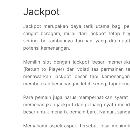
Jackpot
Jackpot merupakan daya tarik utama bagi pemai
sangat beragam, mulai dari jackpot tetap hin
seiring bertambahnya taruhan yang ditempat
potensi kemenangan.
Memilih slot dengan jackpot besar memerlu
(Return to Player) dan volatilitas permainan t
menawarkan jackpot besar tapi kemenangan le
memberikan kemenangan lebih sering, tapi dengan
Para pemain juga harus memperhatikan syarat d
memenangkan jackpot dan peluang nyata menda
besar untuk menarik pemain baru. Namun, sangat
Memahami aspek-aspek tersebut bisa meningk