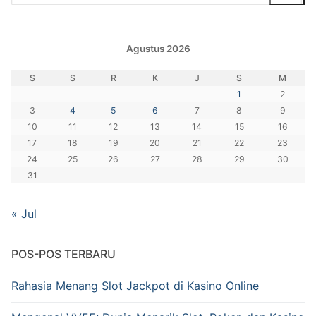
Agustus 2026
S
S
R
K
J
S
M
1
2
3
4
5
6
7
8
9
10
11
12
13
14
15
16
17
18
19
20
21
22
23
24
25
26
27
28
29
30
31
« Jul
POS-POS TERBARU
Rahasia Menang Slot Jackpot di Kasino Online