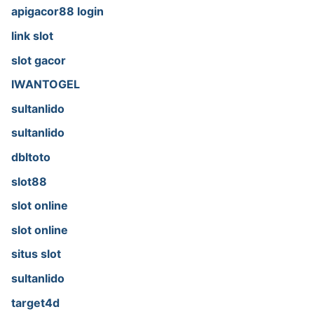
apigacor88 login
link slot
slot gacor
IWANTOGEL
sultanlido
sultanlido
dbltoto
slot88
slot online
slot online
situs slot
sultanlido
target4d