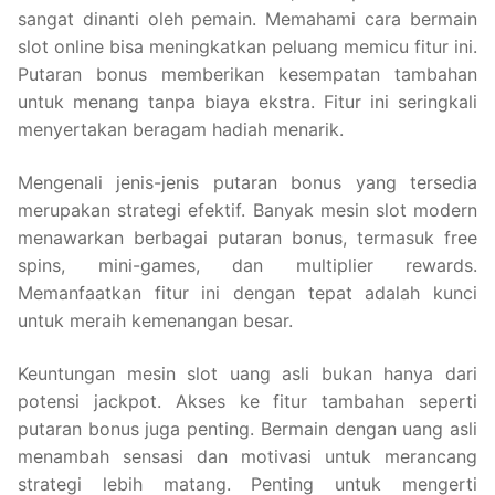
sangat dinanti oleh pemain. Memahami cara bermain
slot online bisa meningkatkan peluang memicu fitur ini.
Putaran bonus memberikan kesempatan tambahan
untuk menang tanpa biaya ekstra. Fitur ini seringkali
menyertakan beragam hadiah menarik.
Mengenali jenis-jenis putaran bonus yang tersedia
merupakan strategi efektif. Banyak mesin slot modern
menawarkan berbagai putaran bonus, termasuk free
spins, mini-games, dan multiplier rewards.
Memanfaatkan fitur ini dengan tepat adalah kunci
untuk meraih kemenangan besar.
Keuntungan mesin slot uang asli bukan hanya dari
potensi jackpot. Akses ke fitur tambahan seperti
putaran bonus juga penting. Bermain dengan uang asli
menambah sensasi dan motivasi untuk merancang
strategi lebih matang. Penting untuk mengerti