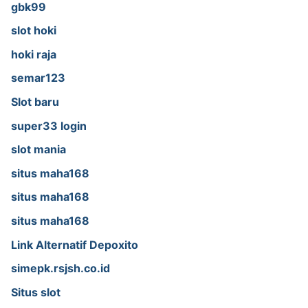
gbk99
slot hoki
hoki raja
semar123
Slot baru
super33 login
slot mania
situs maha168
situs maha168
situs maha168
Link Alternatif Depoxito
simepk.rsjsh.co.id
Situs slot