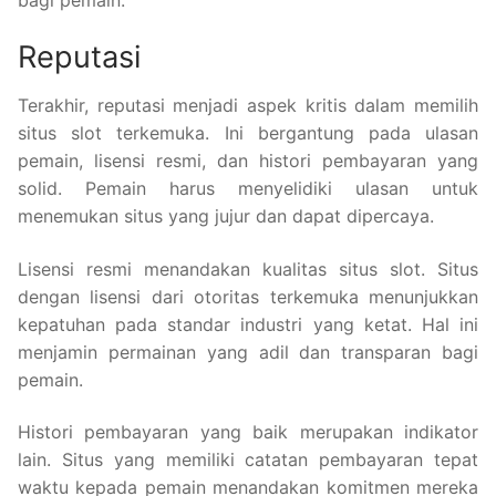
Reputasi
Terakhir, reputasi menjadi aspek kritis dalam memilih
situs slot terkemuka. Ini bergantung pada ulasan
pemain, lisensi resmi, dan histori pembayaran yang
solid. Pemain harus menyelidiki ulasan untuk
menemukan situs yang jujur dan dapat dipercaya.
Lisensi resmi menandakan kualitas situs slot. Situs
dengan lisensi dari otoritas terkemuka menunjukkan
kepatuhan pada standar industri yang ketat. Hal ini
menjamin permainan yang adil dan transparan bagi
pemain.
Histori pembayaran yang baik merupakan indikator
lain. Situs yang memiliki catatan pembayaran tepat
waktu kepada pemain menandakan komitmen mereka