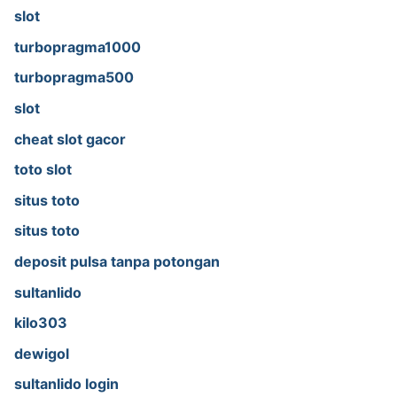
slot
turbopragma1000
turbopragma500
slot
cheat slot gacor
toto slot
situs toto
situs toto
deposit pulsa tanpa potongan
sultanlido
kilo303
dewigol
sultanlido login