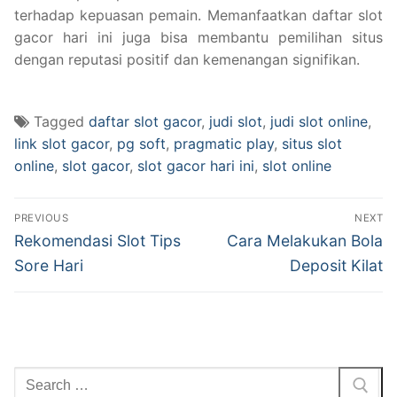
terhadap kepuasan pemain. Memanfaatkan daftar slot
gacor hari ini juga bisa membantu pemilihan situs
dengan reputasi positif dan kemenangan signifikan.
Tagged
daftar slot gacor
,
judi slot
,
judi slot online
,
link slot gacor
,
pg soft
,
pragmatic play
,
situs slot
online
,
slot gacor
,
slot gacor hari ini
,
slot online
Navigasi
PREVIOUS
NEXT
pos
Previous
Next
Rekomendasi Slot Tips
Cara Melakukan Bola
post:
post:
Sore Hari
Deposit Kilat
Cari: