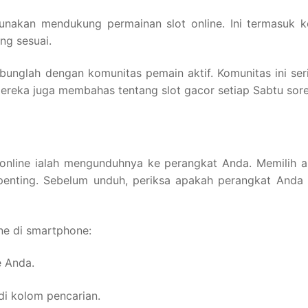
unakan mendukung permainan slot online. Ini termasuk k
ng sesuai.
unglah dengan komunitas pemain aktif. Komunitas ini seri
 Mereka juga membahas tentang slot gacor setiap Sabtu sore
online ialah mengunduhnya ke perangkat Anda. Memilih ap
penting. Sebelum unduh, periksa apakah perangkat Anda 
ne di smartphone:
e Anda.
di kolom pencarian.