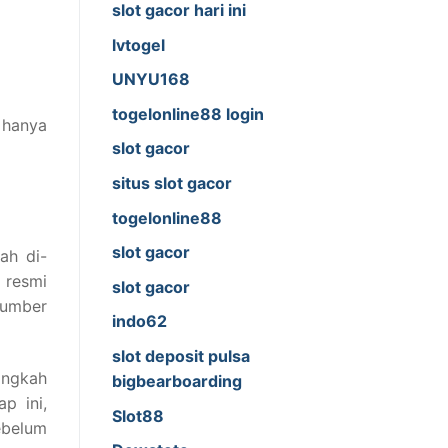
slot gacor hari ini
lvtogel
UNYU168
togelonline88 login
 hanya
slot gacor
situs slot gacor
togelonline88
slot gacor
ah di-
 resmi
slot gacor
Sumber
indo62
slot deposit pulsa
angkah
bigbearboarding
p ini,
Slot88
ebelum