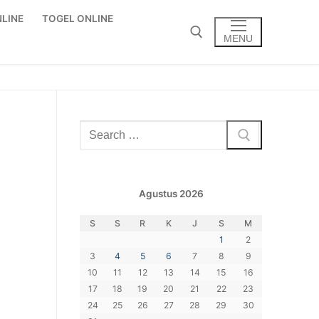
LINE
TOGEL ONLINE
MENU
Cari:
Cari:
Agustus 2026
S
S
R
K
J
S
M
1
2
3
4
5
6
7
8
9
10
11
12
13
14
15
16
17
18
19
20
21
22
23
24
25
26
27
28
29
30