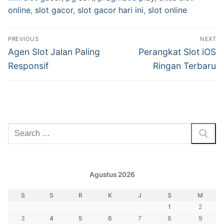
online
,
slot gacor
,
slot gacor hari ini
,
slot online
Navigasi
PREVIOUS
NEXT
pos
Previous
Next
Agen Slot Jalan Paling
Perangkat Slot iOS
post:
post:
Responsif
Ringan Terbaru
Cari:
Agustus 2026
S
S
R
K
J
S
M
1
2
3
4
5
6
7
8
9