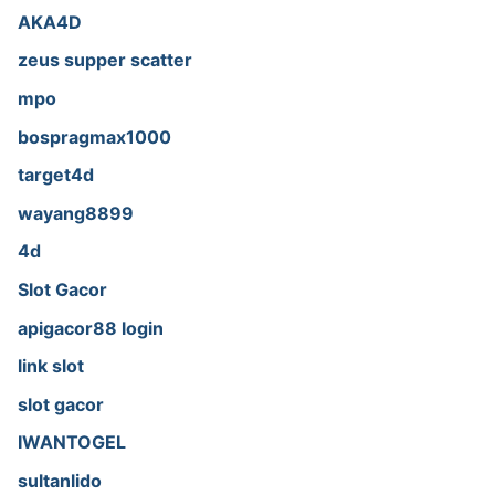
AKA4D
zeus supper scatter
mpo
bospragmax1000
target4d
wayang8899
4d
Slot Gacor
apigacor88 login
link slot
slot gacor
IWANTOGEL
sultanlido