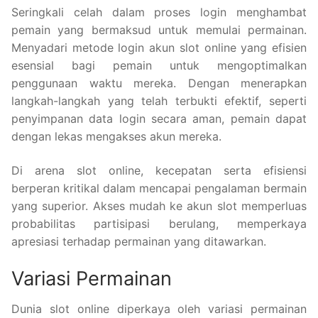
Seringkali celah dalam proses login menghambat
pemain yang bermaksud untuk memulai permainan.
Menyadari metode login akun slot online yang efisien
esensial bagi pemain untuk mengoptimalkan
penggunaan waktu mereka. Dengan menerapkan
langkah-langkah yang telah terbukti efektif, seperti
penyimpanan data login secara aman, pemain dapat
dengan lekas mengakses akun mereka.
Di arena slot online, kecepatan serta efisiensi
berperan kritikal dalam mencapai pengalaman bermain
yang superior. Akses mudah ke akun slot memperluas
probabilitas partisipasi berulang, memperkaya
apresiasi terhadap permainan yang ditawarkan.
Variasi Permainan
Dunia slot online diperkaya oleh variasi permainan