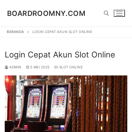
Lompat
ke
BOARDROOMNY.COM
konten
BERANDA
LOGIN CEPAT AKUN SLOT ONLINE
Cari:
Login Cepat Akun Slot Online
ADMIN
5 MEI 2025
SLOT ONLINE