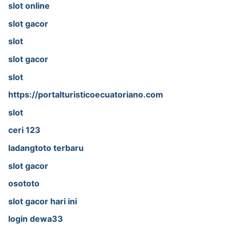
slot online
slot gacor
slot
slot gacor
slot
https://portalturisticoecuatoriano.com
slot
ceri 123
ladangtoto terbaru
slot gacor
osototo
slot gacor hari ini
login dewa33