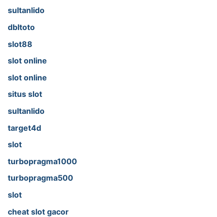
sultanlido
dbltoto
slot88
slot online
slot online
situs slot
sultanlido
target4d
slot
turbopragma1000
turbopragma500
slot
cheat slot gacor