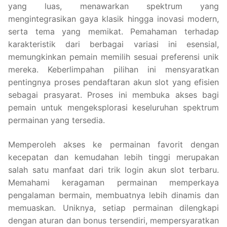
yang luas, menawarkan spektrum yang
mengintegrasikan gaya klasik hingga inovasi modern,
serta tema yang memikat. Pemahaman terhadap
karakteristik dari berbagai variasi ini esensial,
memungkinkan pemain memilih sesuai preferensi unik
mereka. Keberlimpahan pilihan ini mensyaratkan
pentingnya proses pendaftaran akun slot yang efisien
sebagai prasyarat. Proses ini membuka akses bagi
pemain untuk mengeksplorasi keseluruhan spektrum
permainan yang tersedia.
Memperoleh akses ke permainan favorit dengan
kecepatan dan kemudahan lebih tinggi merupakan
salah satu manfaat dari trik login akun slot terbaru.
Memahami keragaman permainan memperkaya
pengalaman bermain, membuatnya lebih dinamis dan
memuaskan. Uniknya, setiap permainan dilengkapi
dengan aturan dan bonus tersendiri, mempersyaratkan