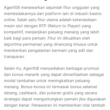
Agen108 menawarkan sejumlah fitur unggulan yang
membedakannya dari platform lain di industri kasino
online. Salah satu fitur utama adalah ketersediaan
mesin slot dengan RTP (Return to Player) yang
kompetitif, menjanjikan peluang menang yang lebih
baik bagi para pemain. Fitur ini dikuatkan oleh
algoritma permainan yang dirancang khusus untuk
memberikan pengalaman bermain yang adil dan
transparan.
Selain itu, Agen108 menyediakan berbagai promosi
dan bonus menarik yang dapat dimanfaatkan sebagai
modal tambahan untuk meningkatkan peluang
menang. Bonus-bonus ini termasuk bonus selamat
datang, cashback, dan putaran gratis yang secara
strategis dapat menguntungkan pemain jika digunakan
dengan benar. Penawaran ini memberikan nilai tambah