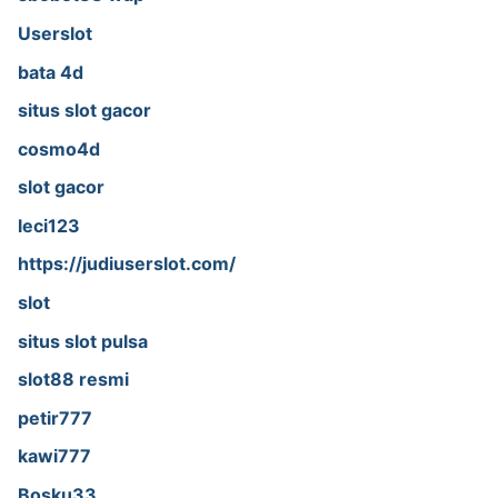
Userslot
bata 4d
situs slot gacor
cosmo4d
slot gacor
leci123
https://judiuserslot.com/
slot
situs slot pulsa
slot88 resmi
petir777
kawi777
Bosku33