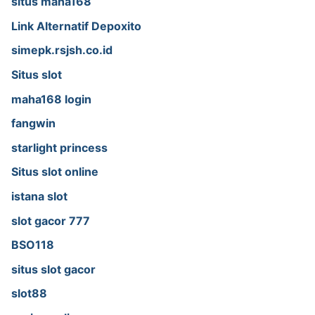
situs maha168
Link Alternatif Depoxito
simepk.rsjsh.co.id
Situs slot
maha168 login
fangwin
starlight princess
Situs slot online
istana slot
slot gacor 777
BSO118
situs slot gacor
slot88