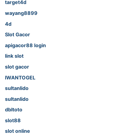
target4d
wayang8899
4d
Slot Gacor
apigacor88 login
link slot
slot gacor
IWANTOGEL
sultanlido
sultanlido
dbltoto
slot88
slot online