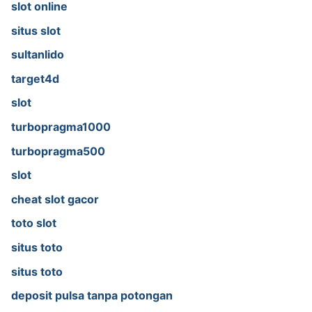
slot online
situs slot
sultanlido
target4d
slot
turbopragma1000
turbopragma500
slot
cheat slot gacor
toto slot
situs toto
situs toto
deposit pulsa tanpa potongan