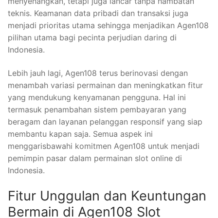
menyenangkan, tetapi juga lancar tanpa hambatan
teknis. Keamanan data pribadi dan transaksi juga
menjadi prioritas utama sehingga menjadikan Agen108
pilihan utama bagi pecinta perjudian daring di
Indonesia.
Lebih jauh lagi, Agen108 terus berinovasi dengan
menambah variasi permainan dan meningkatkan fitur
yang mendukung kenyamanan pengguna. Hal ini
termasuk penambahan sistem pembayaran yang
beragam dan layanan pelanggan responsif yang siap
membantu kapan saja. Semua aspek ini
menggarisbawahi komitmen Agen108 untuk menjadi
pemimpin pasar dalam permainan slot online di
Indonesia.
Fitur Unggulan dan Keuntungan
Bermain di Agen108 Slot