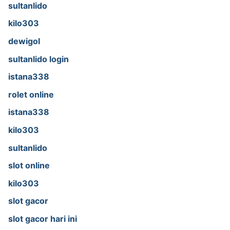
sultanlido
kilo303
dewigol
sultanlido login
istana338
rolet online
istana338
kilo303
sultanlido
slot online
kilo303
slot gacor
slot gacor hari ini