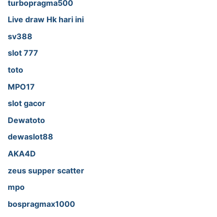
turbopragma500
Live draw Hk hari ini
sv388
slot 777
toto
MPO17
slot gacor
Dewatoto
dewaslot88
AKA4D
zeus supper scatter
mpo
bospragmax1000