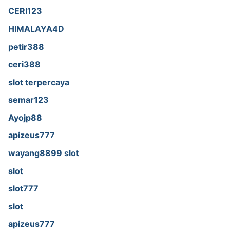
CERI123
HIMALAYA4D
petir388
ceri388
slot terpercaya
semar123
Ayojp88
apizeus777
wayang8899 slot
slot
slot777
slot
apizeus777