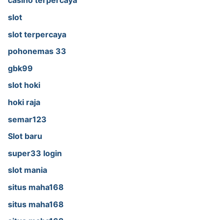
casino terpercaya
slot
slot terpercaya
pohonemas 33
gbk99
slot hoki
hoki raja
semar123
Slot baru
super33 login
slot mania
situs maha168
situs maha168