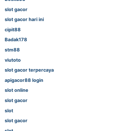
slot gacor
slot gacor hari ini
cipit88
Badak178
stm88
viutoto
slot gacor terpercaya
apigacor88 login
slot online
slot gacor
slot
slot gacor
slot