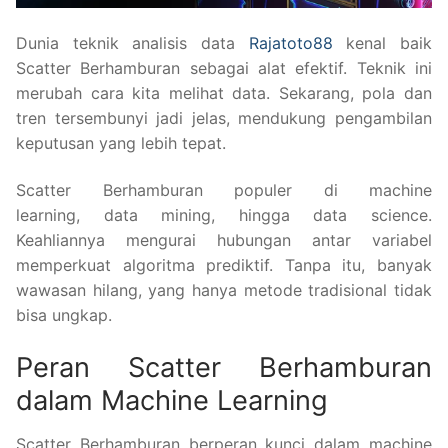
Dunia teknik analisis data
Rajatoto88
kenal baik
Scatter Berhamburan sebagai alat efektif. Teknik ini
merubah cara kita melihat data. Sekarang, pola dan
tren tersembunyi jadi jelas, mendukung pengambilan
keputusan yang lebih tepat.
Scatter Berhamburan populer di machine
learning, data mining, hingga data science.
Keahliannya mengurai hubungan antar variabel
memperkuat algoritma prediktif. Tanpa itu, banyak
wawasan hilang, yang hanya metode tradisional tidak
bisa ungkap.
Peran Scatter Berhamburan
dalam Machine Learning
Scatter Berhamburan berperan kunci dalam machine