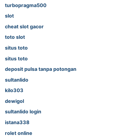
turbopragma500
slot
cheat slot gacor
toto slot
situs toto
situs toto
deposit pulsa tanpa potongan
sultanlido
kilo303
dewigol
sultanlido login
istana338
rolet online