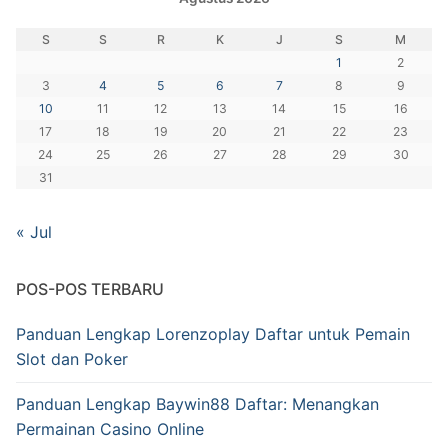
S
S
R
K
J
S
M
1
2
3
4
5
6
7
8
9
10
11
12
13
14
15
16
17
18
19
20
21
22
23
24
25
26
27
28
29
30
31
« Jul
POS-POS TERBARU
Panduan Lengkap Lorenzoplay Daftar untuk Pemain
Slot dan Poker
Panduan Lengkap Baywin88 Daftar: Menangkan
Permainan Casino Online