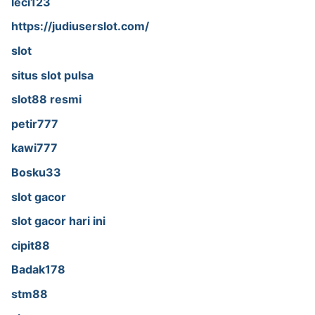
leci123
https://judiuserslot.com/
slot
situs slot pulsa
slot88 resmi
petir777
kawi777
Bosku33
slot gacor
slot gacor hari ini
cipit88
Badak178
stm88