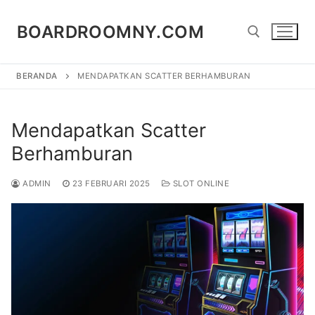
Lompat
ke
BOARDROOMNY.COM
konten
BERANDA
MENDAPATKAN SCATTER BERHAMBURAN
Cari:
Mendapatkan Scatter
Berhamburan
ADMIN
23 FEBRUARI 2025
SLOT ONLINE