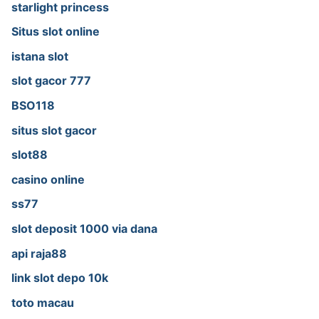
starlight princess
Situs slot online
istana slot
slot gacor 777
BSO118
situs slot gacor
slot88
casino online
ss77
slot deposit 1000 via dana
api raja88
link slot depo 10k
toto macau