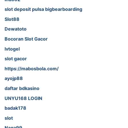
slot deposit pulsa bigbearboarding
Slot88
Dewatoto
Bocoran Slot Gacor
lvtogel
slot gacor
https://mabosbola.com/
ayojp88
daftar bdkasino
UNYU168 LOGIN
badak178
slot
Naga99