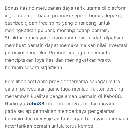
Bonus kasino merupakan daya tarik utama di platform
ini, dengan berbagai promosi seperti bonus deposit,
cashback, dan free spins yang dirancang untuk
meningkatkan peluang menang setiap pemain.
Struktur bonus yang transparan dan mudah dipahami
membuat pemain dapat memaksimalkan nilai investasi
permainan mereka. Promosi ini juga membantu
menciptakan loyalitas dan meningkatkan waktu
bermain secara signifikan.
Pemilihan software provider ternama sebagai mitra
dalam penyediaan game juga menjadi faktor penting
menambah kualitas pengalaman bermain di Kebo88.
Hadirnya
kebo88
fitur-fitur interaktif dan inovatif
pada setiap permainan memperkaya pengalaman
bermain dan menyajikan tantangan baru yang memacu
ketertarikan pemain untuk terus kembali.