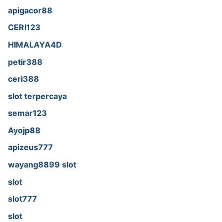
apigacor88
CERI123
HIMALAYA4D
petir388
ceri388
slot terpercaya
semar123
Ayojp88
apizeus777
wayang8899 slot
slot
slot777
slot