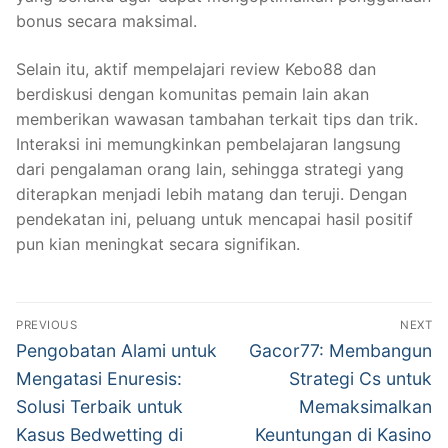
bonus secara maksimal.
Selain itu, aktif mempelajari review Kebo88 dan
berdiskusi dengan komunitas pemain lain akan
memberikan wawasan tambahan terkait tips dan trik.
Interaksi ini memungkinkan pembelajaran langsung
dari pengalaman orang lain, sehingga strategi yang
diterapkan menjadi lebih matang dan teruji. Dengan
pendekatan ini, peluang untuk mencapai hasil positif
pun kian meningkat secara signifikan.
Navigasi
PREVIOUS
NEXT
pos
Previous
Next
Pengobatan Alami untuk
Gacor77: Membangun
post:
post:
Mengatasi Enuresis:
Strategi Cs untuk
Solusi Terbaik untuk
Memaksimalkan
Kasus Bedwetting di
Keuntungan di Kasino