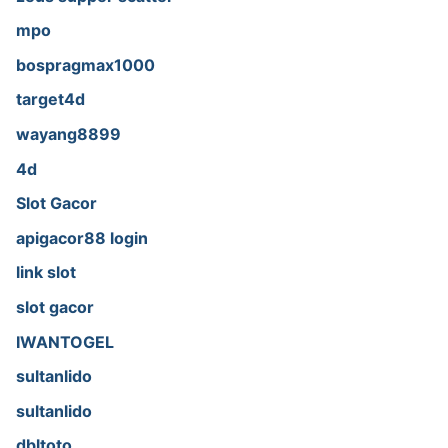
mpo
bospragmax1000
target4d
wayang8899
4d
Slot Gacor
apigacor88 login
link slot
slot gacor
IWANTOGEL
sultanlido
sultanlido
dbltoto