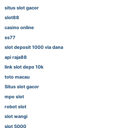
situs slot gacor
slot88
casino online
ss77
slot deposit 1000 via dana
api raja88
link slot depo 10k
toto macau
Situs slot gacor
mpo slot
robot slot
slot wangi
slot 5000