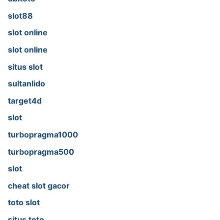
slot88
slot online
slot online
situs slot
sultanlido
target4d
slot
turbopragma1000
turbopragma500
slot
cheat slot gacor
toto slot
situs toto