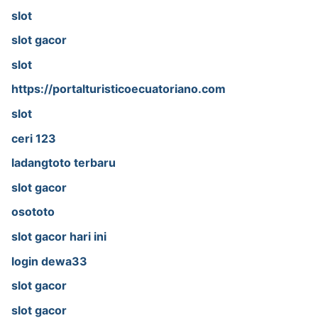
slot
slot gacor
slot
https://portalturisticoecuatoriano.com
slot
ceri 123
ladangtoto terbaru
slot gacor
osototo
slot gacor hari ini
login dewa33
slot gacor
slot gacor