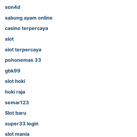
son4d
sabung ayam online
casino terpercaya
slot
slot terpercaya
pohonemas 33
gbk99
slot hoki
hoki raja
semar123
Slot baru
super33 login
slot mania