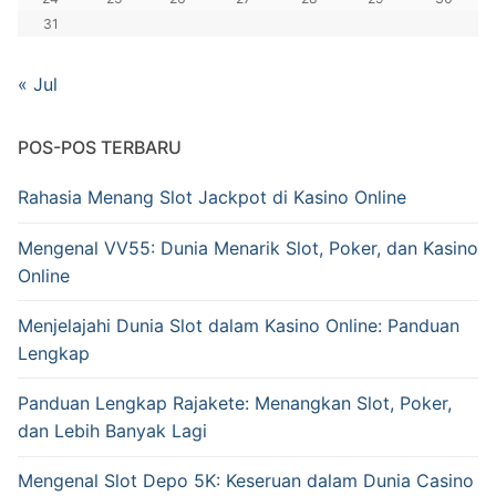
31
« Jul
POS-POS TERBARU
Rahasia Menang Slot Jackpot di Kasino Online
Mengenal VV55: Dunia Menarik Slot, Poker, dan Kasino
Online
Menjelajahi Dunia Slot dalam Kasino Online: Panduan
Lengkap
Panduan Lengkap Rajakete: Menangkan Slot, Poker,
dan Lebih Banyak Lagi
Mengenal Slot Depo 5K: Keseruan dalam Dunia Casino