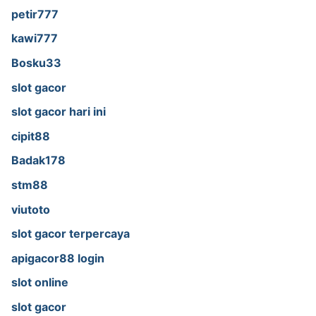
petir777
kawi777
Bosku33
slot gacor
slot gacor hari ini
cipit88
Badak178
stm88
viutoto
slot gacor terpercaya
apigacor88 login
slot online
slot gacor