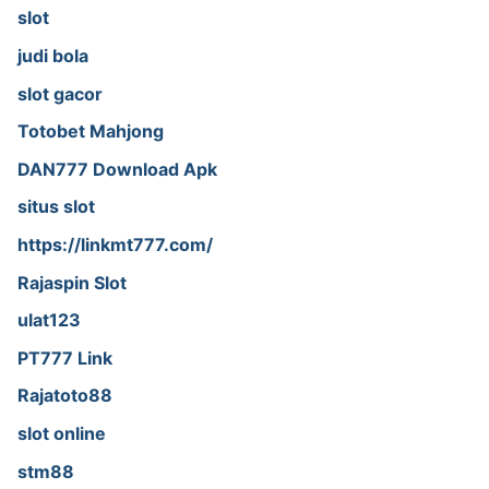
slot
judi bola
slot gacor
Totobet Mahjong
DAN777 Download Apk
situs slot
https://linkmt777.com/
Rajaspin Slot
ulat123
PT777 Link
Rajatoto88
slot online
stm88