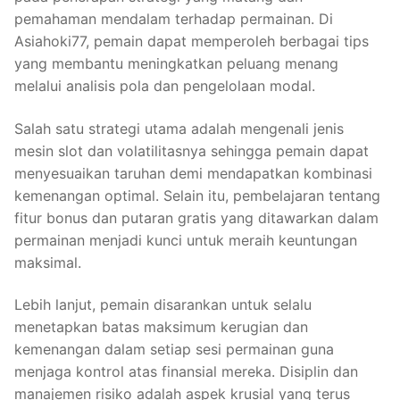
pemahaman mendalam terhadap permainan. Di
Asiahoki77, pemain dapat memperoleh berbagai tips
yang membantu meningkatkan peluang menang
melalui analisis pola dan pengelolaan modal.
Salah satu strategi utama adalah mengenali jenis
mesin slot dan volatilitasnya sehingga pemain dapat
menyesuaikan taruhan demi mendapatkan kombinasi
kemenangan optimal. Selain itu, pembelajaran tentang
fitur bonus dan putaran gratis yang ditawarkan dalam
permainan menjadi kunci untuk meraih keuntungan
maksimal.
Lebih lanjut, pemain disarankan untuk selalu
menetapkan batas maksimum kerugian dan
kemenangan dalam setiap sesi permainan guna
menjaga kontrol atas finansial mereka. Disiplin dan
manajemen risiko adalah aspek krusial yang terus