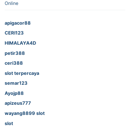
Online
apigacor88
CERI123
HIMALAYA4D
petir388
ceri388
slot terpercaya
semar123
Ayojp88
apizeus777
wayang8899 slot
slot