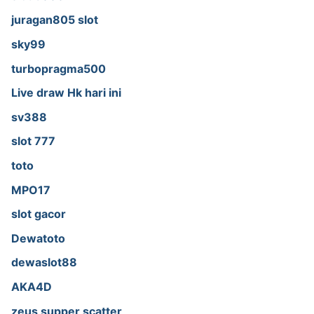
juragan805 slot
sky99
turbopragma500
Live draw Hk hari ini
sv388
slot 777
toto
MPO17
slot gacor
Dewatoto
dewaslot88
AKA4D
zeus supper scatter