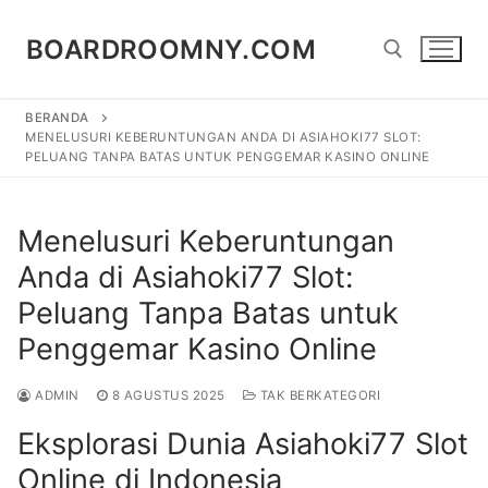
Lompat
ke
BOARDROOMNY.COM
konten
BERANDA
Cari:
MENELUSURI KEBERUNTUNGAN ANDA DI ASIAHOKI77 SLOT:
PELUANG TANPA BATAS UNTUK PENGGEMAR KASINO ONLINE
Menelusuri Keberuntungan
Anda di Asiahoki77 Slot:
Peluang Tanpa Batas untuk
Penggemar Kasino Online
ADMIN
8 AGUSTUS 2025
TAK BERKATEGORI
Eksplorasi Dunia Asiahoki77 Slot
Online di Indonesia