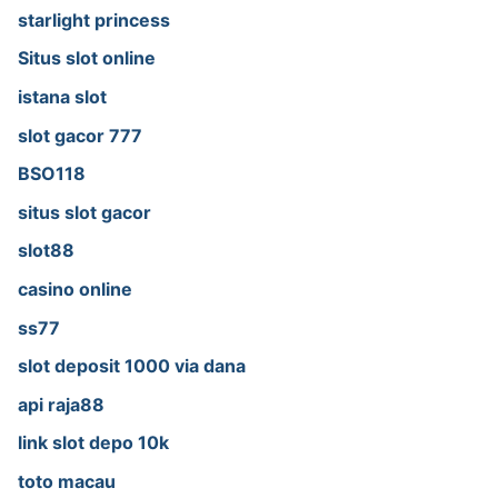
starlight princess
Situs slot online
istana slot
slot gacor 777
BSO118
situs slot gacor
slot88
casino online
ss77
slot deposit 1000 via dana
api raja88
link slot depo 10k
toto macau