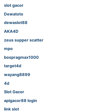
slot gacor
Dewatoto
dewaslot88
AKA4D
zeus supper scatter
mpo
bospragmax1000
target4d
wayang8899
4d
Slot Gacor
apigacor88 login
link slot