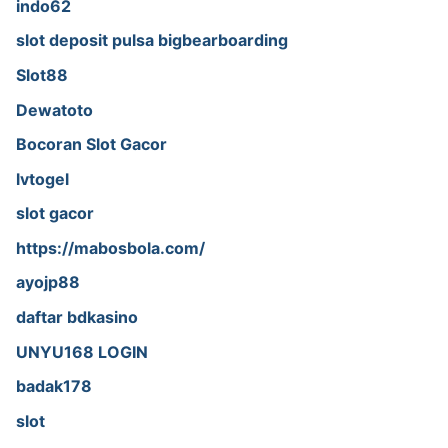
indo62
slot deposit pulsa bigbearboarding
Slot88
Dewatoto
Bocoran Slot Gacor
lvtogel
slot gacor
https://mabosbola.com/
ayojp88
daftar bdkasino
UNYU168 LOGIN
badak178
slot