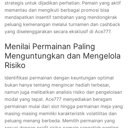
strategis untuk dijadikan perhatian. Pemain yang aktif
memantau dan mengikuti berbagai promosi bisa
mendapatkan insentif tambahan yang mendongkrak
peluang kemenangan melalui turnamen dan cashback
yang diselenggarakan secara eksklusif di Ace777.
Menilai Permainan Paling
Menguntungkan dan Mengelola
Risiko
Identifikasi permainan dengan keuntungan optimal
bukan hanya tentang mengincar hadiah terbesar,
namun juga melibatkan analisis risiko dan pengelolaan
modal yang tepat. Ace777 menyediakan beragam
permainan mulai dari slot hingga permainan meja yang
masing-masing memiliki karakteristik volatilitas dan
peluang menang berbeda. Memilih permainan yang
sesuai dengan profil risiko pemain sangatlah penting.