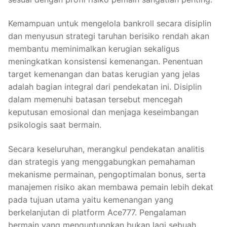
Kemampuan untuk mengelola bankroll secara disiplin
dan menyusun strategi taruhan berisiko rendah akan
membantu meminimalkan kerugian sekaligus
meningkatkan konsistensi kemenangan. Penentuan
target kemenangan dan batas kerugian yang jelas
adalah bagian integral dari pendekatan ini. Disiplin
dalam memenuhi batasan tersebut mencegah
keputusan emosional dan menjaga keseimbangan
psikologis saat bermain.
Secara keseluruhan, merangkul pendekatan analitis
dan strategis yang menggabungkan pemahaman
mekanisme permainan, pengoptimalan bonus, serta
manajemen risiko akan membawa pemain lebih dekat
pada tujuan utama yaitu kemenangan yang
berkelanjutan di platform Ace777. Pengalaman
bermain yang menguntungkan bukan lagi sebuah