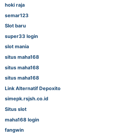
hoki raja
semar123
Slot baru
super33 login
slot mania
situs maha168
situs maha168
situs maha168
Link Alternatif Depoxito
simepk.rsjsh.co.id
Situs slot
maha168 login
fangwin