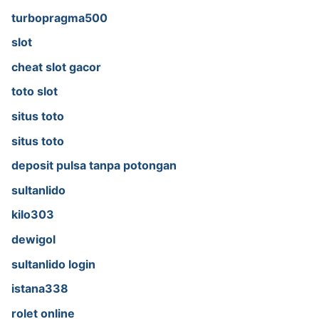
turbopragma500
slot
cheat slot gacor
toto slot
situs toto
situs toto
deposit pulsa tanpa potongan
sultanlido
kilo303
dewigol
sultanlido login
istana338
rolet online