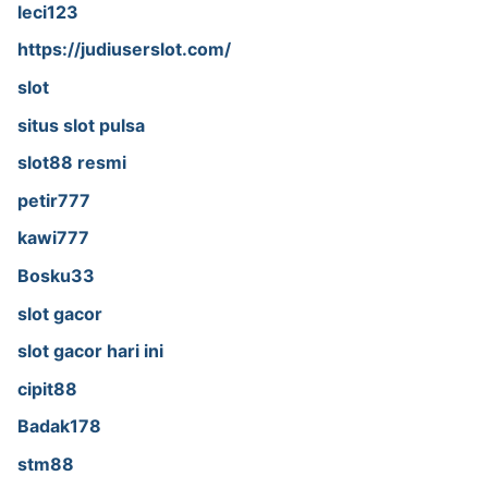
leci123
https://judiuserslot.com/
slot
situs slot pulsa
slot88 resmi
petir777
kawi777
Bosku33
slot gacor
slot gacor hari ini
cipit88
Badak178
stm88