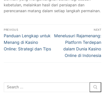
kebetulan, melainkan hasil dari persiapan dan
perencanaan matang dalam setiap langkah permainan.
Navigasi
PREVIOUS
NEXT
pos
Previous
Next
Panduan Lengkap untuk
Menelusuri Rajamenang:
post:
post:
Menang di Kasino
Platform Terdepan
Online: Strategi dan Tips
dalam Dunia Kasino
Online di Indonesia
Cari: