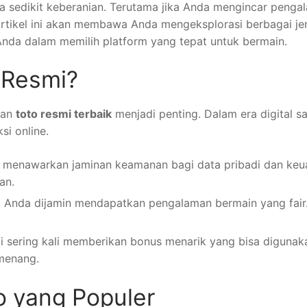
ga sedikit keberanian. Terutama jika Anda mengincar penga
 Artikel ini akan membawa Anda mengeksplorasi berbagai je
nda dalam memilih platform yang tepat untuk bermain.
 Resmi?
han
toto resmi terbaik
menjadi penting. Dalam era digital saa
si online.
 menawarkan jaminan keamanan bagi data pribadi dan ke
an.
, Anda dijamin mendapatkan pengalaman bermain yang fair
i sering kali memberikan bonus menarik yang bisa digunak
menang.
o yang Populer