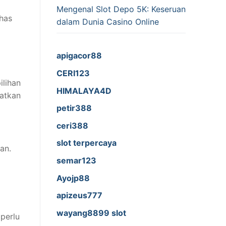
Mengenal Slot Depo 5K: Keseruan
ahas
dalam Dunia Casino Online
apigacor88
CERI123
ilihan
HIMALAYA4D
katkan
petir388
ceri388
slot terpercaya
an.
semar123
Ayojp88
apizeus777
wayang8899 slot
perlu