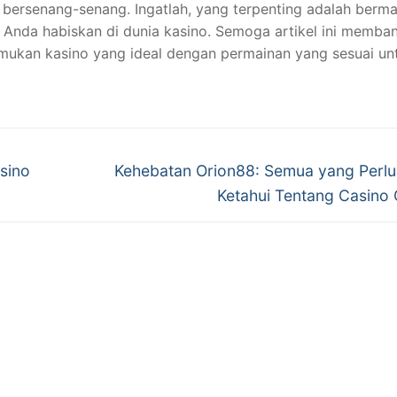
bersenang-senang. Ingatlah, yang terpenting adalah berma
Anda habiskan di dunia kasino. Semoga artikel ini memba
ukan kasino yang ideal dengan permainan yang sesuai un
Next
sino
Kehebatan Orion88: Semua yang Perl
post:
Ketahui Tentang Casino 