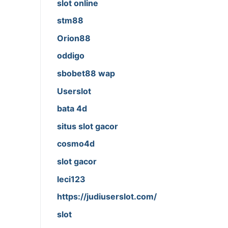
slot online
stm88
Orion88
oddigo
sbobet88 wap
Userslot
bata 4d
situs slot gacor
cosmo4d
slot gacor
leci123
https://judiuserslot.com/
slot