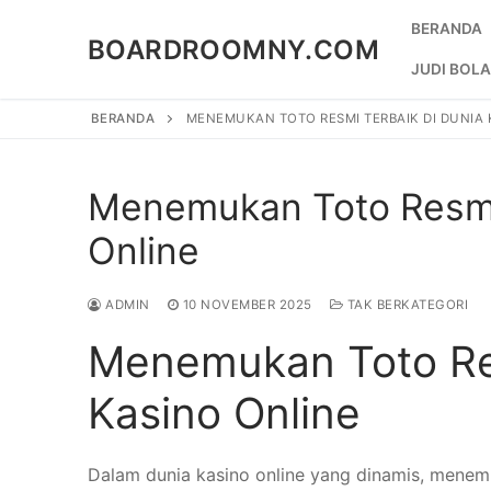
Lompat
BERANDA
ke
BOARDROOMNY.COM
konten
JUDI BOLA
BERANDA
MENEMUKAN TOTO RESMI TERBAIK DI DUNIA 
Menemukan Toto Resmi 
Online
ADMIN
10 NOVEMBER 2025
TAK BERKATEGORI
Menemukan Toto Res
Kasino Online
Dalam dunia kasino online yang dinamis, mene