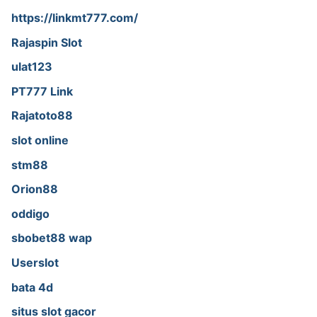
https://linkmt777.com/
Rajaspin Slot
ulat123
PT777 Link
Rajatoto88
slot online
stm88
Orion88
oddigo
sbobet88 wap
Userslot
bata 4d
situs slot gacor