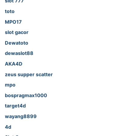
slot 777
toto
MPO17
slot gacor
Dewatoto
dewaslot88
AKA4D
zeus supper scatter
mpo
bospragmax1000
target4d
wayang8899
4d