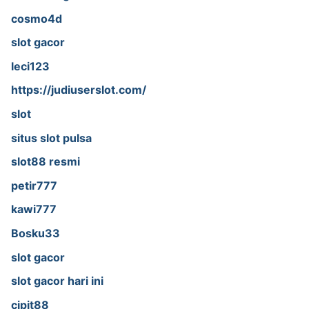
cosmo4d
slot gacor
leci123
https://judiuserslot.com/
slot
situs slot pulsa
slot88 resmi
petir777
kawi777
Bosku33
slot gacor
slot gacor hari ini
cipit88