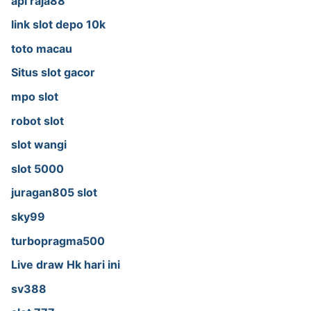
api raja88
link slot depo 10k
toto macau
Situs slot gacor
mpo slot
robot slot
slot wangi
slot 5000
juragan805 slot
sky99
turbopragma500
Live draw Hk hari ini
sv388