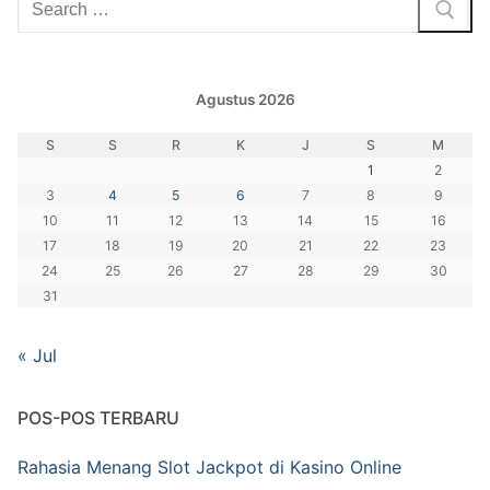
Agustus 2026
S
S
R
K
J
S
M
1
2
3
4
5
6
7
8
9
10
11
12
13
14
15
16
17
18
19
20
21
22
23
24
25
26
27
28
29
30
31
« Jul
POS-POS TERBARU
Rahasia Menang Slot Jackpot di Kasino Online