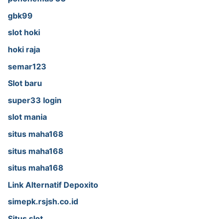
gbk99
slot hoki
hoki raja
semar123
Slot baru
super33 login
slot mania
situs maha168
situs maha168
situs maha168
Link Alternatif Depoxito
simepk.rsjsh.co.id
Situs slot