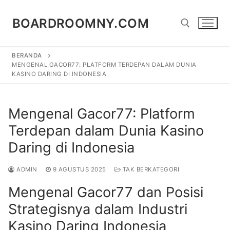
Lompat
ke
BOARDROOMNY.COM
konten
BERANDA
Cari:
MENGENAL GACOR77: PLATFORM TERDEPAN DALAM DUNIA
KASINO DARING DI INDONESIA
Mengenal Gacor77: Platform
Terdepan dalam Dunia Kasino
Daring di Indonesia
ADMIN
9 AGUSTUS 2025
TAK BERKATEGORI
Mengenal Gacor77 dan Posisi
Strategisnya dalam Industri
Kasino Daring Indonesia