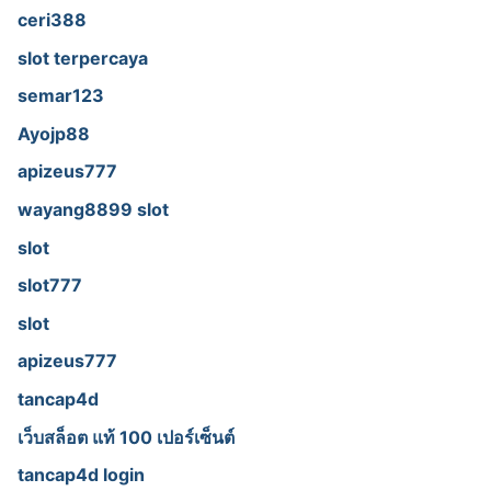
ceri388
slot terpercaya
semar123
Ayojp88
apizeus777
wayang8899 slot
slot
slot777
slot
apizeus777
tancap4d
เว็บสล็อต แท้ 100 เปอร์เซ็นต์
tancap4d login