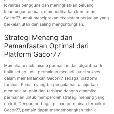
loyalitas pengguna dan meningkatkan peluang
keuntungan pemain, memperlihatkan komitmen
Gacor77 untuk menciptakan ekosistem perjudian yang
berkelanjutan dan saling menguntungkan.
Strategi Menang dan
Pemanfaatan Optimal dari
Platform Gacor77
Memahami mekanisme permainan dan algoritma di
balik setiap judul permainan menjadi kunci sukses
dalam memanfaatkan Gacor77 sebagai platform
taruhan. Pemain yang berpengalaman dianjurkan
mempelajari pola dan terbiasa dengan dinamika
permainan untuk memperoleh strategi menang yang
efektif. Dengan berbagai pilihan permainan terbaik di
Gacor77, pemain dapat mengembangkan teknik