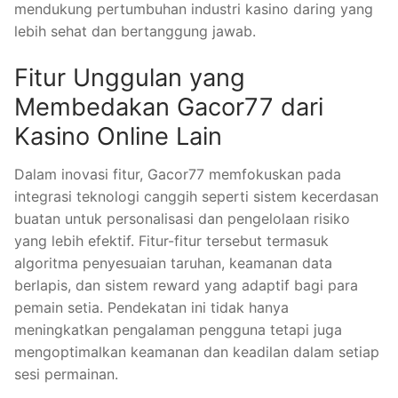
mendukung pertumbuhan industri kasino daring yang
lebih sehat dan bertanggung jawab.
Fitur Unggulan yang
Membedakan Gacor77 dari
Kasino Online Lain
Dalam inovasi fitur, Gacor77 memfokuskan pada
integrasi teknologi canggih seperti sistem kecerdasan
buatan untuk personalisasi dan pengelolaan risiko
yang lebih efektif. Fitur-fitur tersebut termasuk
algoritma penyesuaian taruhan, keamanan data
berlapis, dan sistem reward yang adaptif bagi para
pemain setia. Pendekatan ini tidak hanya
meningkatkan pengalaman pengguna tetapi juga
mengoptimalkan keamanan dan keadilan dalam setiap
sesi permainan.