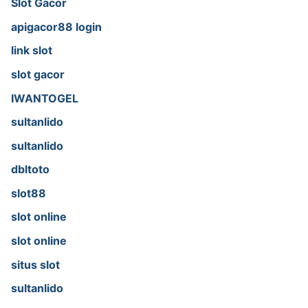
Slot Gacor
apigacor88 login
link slot
slot gacor
IWANTOGEL
sultanlido
sultanlido
dbltoto
slot88
slot online
slot online
situs slot
sultanlido