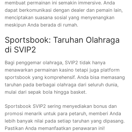
membuat permainan ini semakin immersive. Anda
dapat berkomunikasi dengan dealer dan pemain lain,
menciptakan suasana sosial yang menyenangkan
meskipun Anda berada di rumah.
Sportsbook: Taruhan Olahraga
di SVIP2
Bagi penggemar olahraga, SVIP2 tidak hanya
menawarkan permainan kasino tetapi juga platform
sportsbook yang komprehensif. Anda bisa memasang
taruhan pada berbagai olahraga dari seluruh dunia,
mulai dari sepak bola hingga basket.
Sportsbook SVIP2 sering menyediakan bonus dan
promosi menarik untuk para petaruh, memberi Anda
lebih banyak nilai pada setiap taruhan yang dipasang.
Pastikan Anda memanfaatkan penawaran ini!