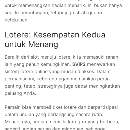
untuk memenangkan hadiah menarik. Ini bukan hanya
soal keberuntungan, tetapi juga strategi dan
ketekunan.
Lotere: Kesempatan Kedua
untuk Menang
Beralih dari slot menuju lotere, kita memasuki ranah
lain yang penuh kemungkinan.
SVIP2
menawarkan
sistem lotere online yang mudah diakses. Dalam
permainan ini, keberuntungan memainkan peran
penting, tetapi strateginya juga dapat meningkatkan
peluang Anda.
Pemain bisa membeli tiket lotere dan berpartisipasi
dalam undian yang berlangsung secara rutin.
Menariknya, undian memiliki kategori yang berbeda,
seperti undian harian dan mingguan, sehingga