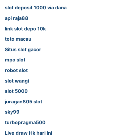
slot deposit 1000 via dana
api raja88
link slot depo 10k
toto macau
Situs slot gacor
mpo slot
robot slot
slot wangi
slot 5000
juragan805 slot
sky99
turbopragma500
Live draw Hk hari ini