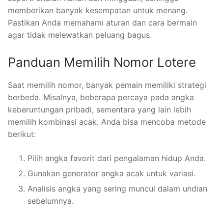
memberikan banyak kesempatan untuk menang.
Pastikan Anda memahami aturan dan cara bermain
agar tidak melewatkan peluang bagus.
Panduan Memilih Nomor Lotere
Saat memilih nomor, banyak pemain memiliki strategi
berbeda. Misalnya, beberapa percaya pada angka
keberuntungan pribadi, sementara yang lain lebih
memilih kombinasi acak. Anda bisa mencoba metode
berikut:
Pilih angka favorit dari pengalaman hidup Anda.
Gunakan generator angka acak untuk variasi.
Analisis angka yang sering muncul dalam undian
sebelumnya.