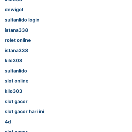
dewigol
sultanlido login
istana338
rolet online
istana338
kilo303
sultanlido
slot online
kilo303
slot gacor
slot gacor hari ini
4d
slot gacor