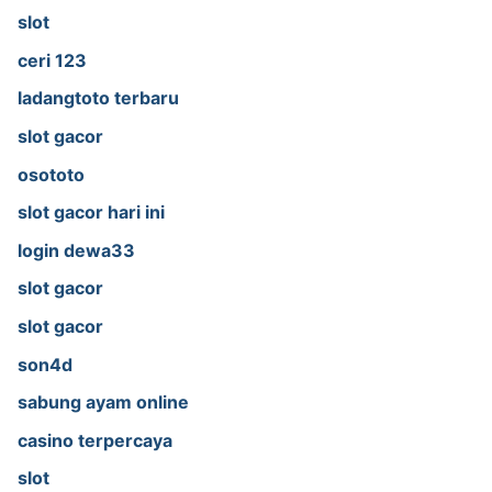
slot
ceri 123
ladangtoto terbaru
slot gacor
osototo
slot gacor hari ini
login dewa33
slot gacor
slot gacor
son4d
sabung ayam online
casino terpercaya
slot