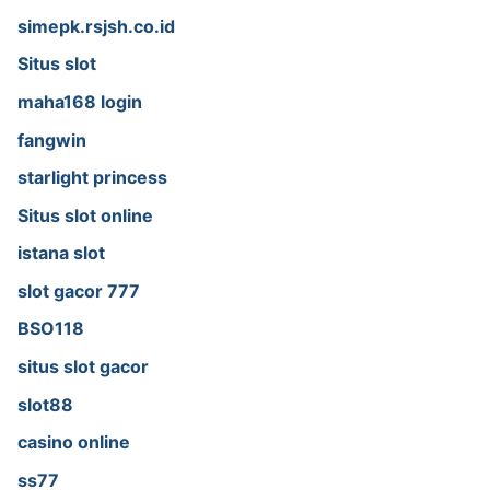
simepk.rsjsh.co.id
Situs slot
maha168 login
fangwin
starlight princess
Situs slot online
istana slot
slot gacor 777
BSO118
situs slot gacor
slot88
casino online
ss77