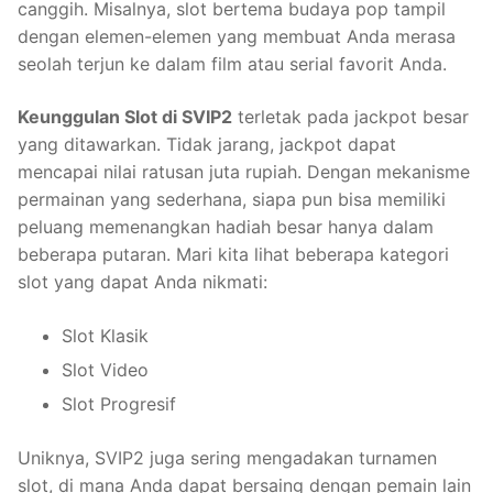
canggih. Misalnya, slot bertema budaya pop tampil
dengan elemen-elemen yang membuat Anda merasa
seolah terjun ke dalam film atau serial favorit Anda.
Keunggulan Slot di SVIP2
terletak pada jackpot besar
yang ditawarkan. Tidak jarang, jackpot dapat
mencapai nilai ratusan juta rupiah. Dengan mekanisme
permainan yang sederhana, siapa pun bisa memiliki
peluang memenangkan hadiah besar hanya dalam
beberapa putaran. Mari kita lihat beberapa kategori
slot yang dapat Anda nikmati:
Slot Klasik
Slot Video
Slot Progresif
Uniknya, SVIP2 juga sering mengadakan turnamen
slot, di mana Anda dapat bersaing dengan pemain lain