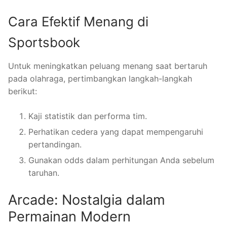
Cara Efektif Menang di
Sportsbook
Untuk meningkatkan peluang menang saat bertaruh
pada olahraga, pertimbangkan langkah-langkah
berikut:
Kaji statistik dan performa tim.
Perhatikan cedera yang dapat mempengaruhi
pertandingan.
Gunakan odds dalam perhitungan Anda sebelum
taruhan.
Arcade: Nostalgia dalam
Permainan Modern