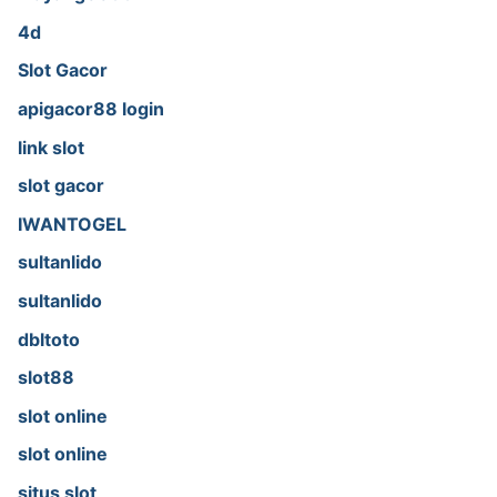
4d
Slot Gacor
apigacor88 login
link slot
slot gacor
IWANTOGEL
sultanlido
sultanlido
dbltoto
slot88
slot online
slot online
situs slot