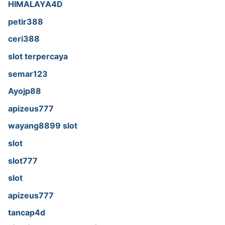
HIMALAYA4D
petir388
ceri388
slot terpercaya
semar123
Ayojp88
apizeus777
wayang8899 slot
slot
slot777
slot
apizeus777
tancap4d