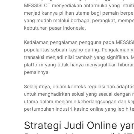
MESSISLOT menyediakan antarmuka yang intuitif
menjadikannya pilihan utama bagi pemain berpe
yang mudah melalui berbagai perangkat, memper
kebutuhan pasar Indonesia.
Kedalaman pengalaman pengguna pada MESSISLOT
popularitas sebuah kasino daring. Pengalaman y
transaksi menjadi nilai tambah yang signifikan
platform yang tidak hanya menyuguhkan hibura
pemainnya.
Selanjutnya, dalam konteks regulasi dan adaptas
untuk menghadirkan solusi yang sesuai dengan no
utama dalam menjamin keberlangsungan dan kep
pertumbuhan industri kasino online yang lebih te
Strategi Judi Online y