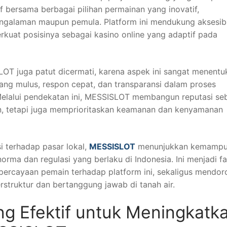
 bersama berbagai pilihan permainan yang inovatif,
ngalaman maupun pemula. Platform ini mendukung aksesibi
kuat posisinya sebagai kasino online yang adaptif pada
 juga patut dicermati, karena aspek ini sangat menentu
ang mulus, respon cepat, dan transparansi dalam proses
. Melalui pendekatan ini, MESSISLOT membangun reputasi se
n, tetapi juga memprioritaskan keamanan dan kenyamanan
i terhadap pasar lokal,
MESSISLOT
menunjukkan kemampu
rma dan regulasi yang berlaku di Indonesia. Ini menjadi fa
ercayaan pemain terhadap platform ini, sekaligus mendor
rstruktur dan bertanggung jawab di tanah air.
ang Efektif untuk Meningkatk