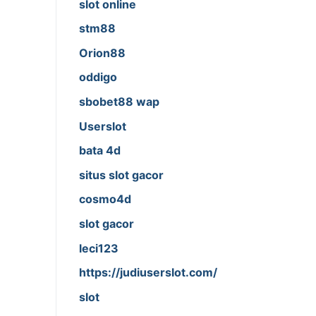
slot online
stm88
Orion88
oddigo
sbobet88 wap
Userslot
bata 4d
situs slot gacor
cosmo4d
slot gacor
leci123
https://judiuserslot.com/
slot