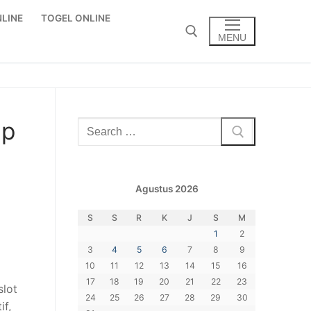
LINE
TOGEL ONLINE
MENU
Cari:
ap
Cari:
Agustus 2026
S
S
R
K
J
S
M
1
2
3
4
5
6
7
8
9
10
11
12
13
14
15
16
17
18
19
20
21
22
23
slot
24
25
26
27
28
29
30
if,