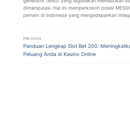
generator (RNG) yang digunakan memastikan bah
dimanipulasi. Hal ini memperkokoh posisi MESSI
pemain di Indonesia yang mengedepankan integri
Navigasi
PREVIOUS
Previous
pos
Panduan Lengkap Slot Bet 200: Meningkatk
post:
Peluang Anda di Kasino Online