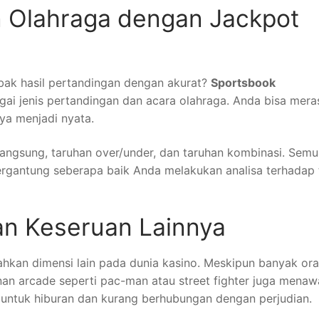
n Olahraga dengan Jackpot
ak hasil pertandingan dengan akurat?
Sportsbook
i jenis pertandingan dan acara olahraga. Anda bisa mer
ya menjadi nyata.
n langsung, taruhan over/under, dan taruhan kombinasi. Sem
gantung seberapa baik Anda melakukan analisa terhadap 
an Keseruan Lainnya
kan dimensi lain pada dunia kasino. Meskipun banyak or
nan arcade seperti pac-man atau street fighter juga mena
 untuk hiburan dan kurang berhubungan dengan perjudian.