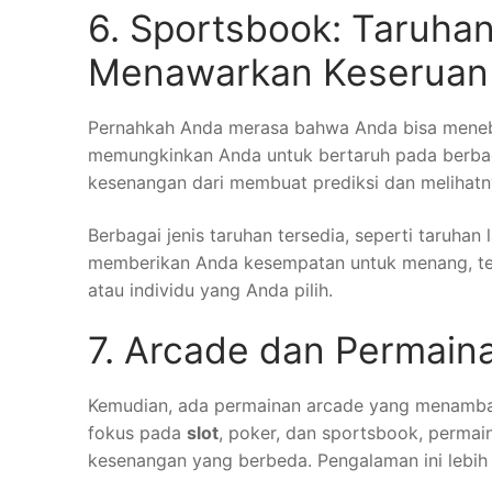
6. Sportsbook: Taruha
Menawarkan Keseruan
Pernahkah Anda merasa bahwa Anda bisa meneb
memungkinkan Anda untuk bertaruh pada berbaga
kesenangan dari membuat prediksi dan melihatn
Berbagai jenis taruhan tersedia, seperti taruha
memberikan Anda kesempatan untuk menang, ter
atau individu yang Anda pilih.
7. Arcade dan Permain
Kemudian, ada permainan arcade yang menambah
fokus pada
slot
, poker, dan sportsbook, permai
kesenangan yang berbeda. Pengalaman ini lebih