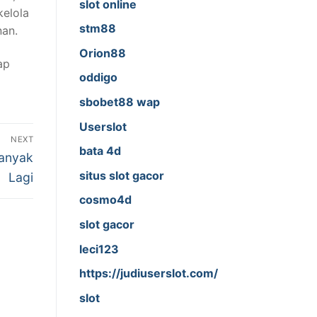
slot online
kelola
stm88
nan.
Orion88
ap
oddigo
sbobet88 wap
Userslot
NEXT
bata 4d
Banyak
situs slot gacor
Lagi
cosmo4d
slot gacor
leci123
https://judiuserslot.com/
slot