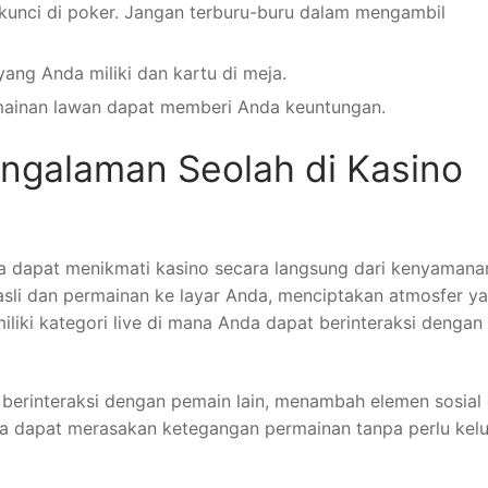
kunci di poker. Jangan terburu-buru dalam mengambil
ang Anda miliki dan kartu di meja.
ainan lawan dapat memberi Anda keuntungan.
engalaman Seolah di Kasino
 dapat menikmati kasino secara langsung dari kenyamana
sli dan permainan ke layar Anda, menciptakan atmosfer y
liki kategori live di mana Anda dapat berinteraksi dengan
berinteraksi dengan pemain lain, menambah elemen sosial
da dapat merasakan ketegangan permainan tanpa perlu kelu