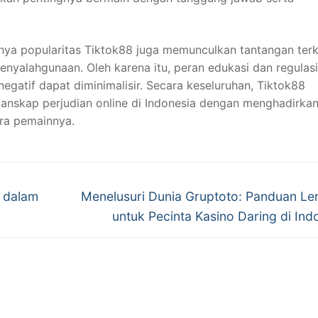
ya popularitas Tiktok88 juga memunculkan tantangan terk
enyalahgunaan. Oleh karena itu, peran edukasi dan regulasi
gatif dapat diminimalisir. Secara keseluruhan, Tiktok88
 lanskap perjudian online di Indonesia dengan menghadirka
ra pemainnya.
Next
 dalam
Menelusuri Dunia Gruptoto: Panduan L
post:
untuk Pecinta Kasino Daring di Ind