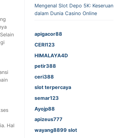
Mengenal Slot Depo 5K: Keseruan
dalam Dunia Casino Online
ang
nya
apigacor88
Selain
gi
CERI123
HIMALAYA4D
petir388
ansi
ceri388
main
slot terpercaya
semar123
Ayojp88
kses
apizeus777
a. Hal
wayang8899 slot