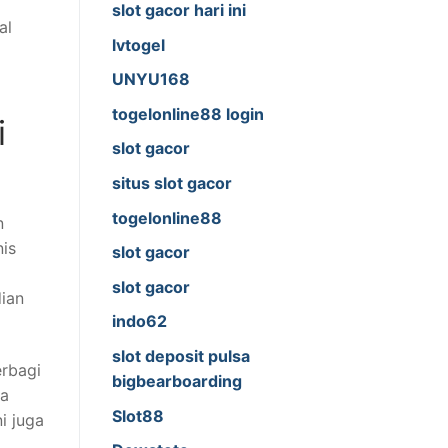
slot gacor hari ini
al
lvtogel
UNYU168
togelonline88 login
i
slot gacor
situs slot gacor
togelonline88
n
is
slot gacor
slot gacor
ian
indo62
slot deposit pulsa
rbagi
bigbearboarding
ga
Slot88
i juga