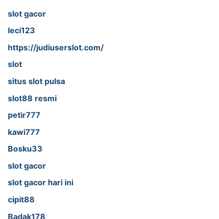
slot gacor
leci123
https://judiuserslot.com/
slot
situs slot pulsa
slot88 resmi
petir777
kawi777
Bosku33
slot gacor
slot gacor hari ini
cipit88
Badak178