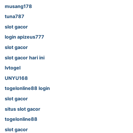
musang178
tuna787
slot gacor
login apizeus777
slot gacor
slot gacor hari ini
lvtogel
UNYU168
togelonline88 login
slot gacor
situs slot gacor
togelonline88
slot gacor