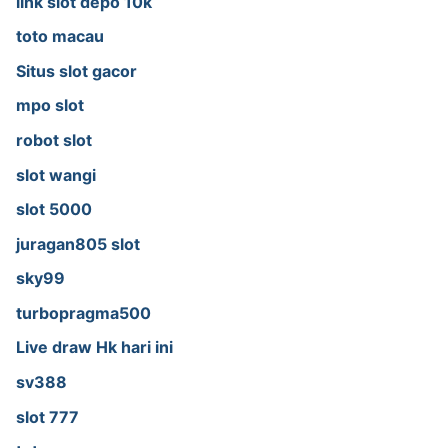
link slot depo 10k
toto macau
Situs slot gacor
mpo slot
robot slot
slot wangi
slot 5000
juragan805 slot
sky99
turbopragma500
Live draw Hk hari ini
sv388
slot 777