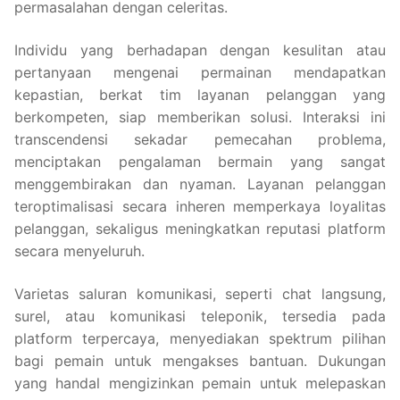
permasalahan dengan celeritas.
Individu yang berhadapan dengan kesulitan atau
pertanyaan mengenai permainan mendapatkan
kepastian, berkat tim layanan pelanggan yang
berkompeten, siap memberikan solusi. Interaksi ini
transcendensi sekadar pemecahan problema,
menciptakan pengalaman bermain yang sangat
menggembirakan dan nyaman. Layanan pelanggan
teroptimalisasi secara inheren memperkaya loyalitas
pelanggan, sekaligus meningkatkan reputasi platform
secara menyeluruh.
Varietas saluran komunikasi, seperti chat langsung,
surel, atau komunikasi teleponik, tersedia pada
platform terpercaya, menyediakan spektrum pilihan
bagi pemain untuk mengakses bantuan. Dukungan
yang handal mengizinkan pemain untuk melepaskan