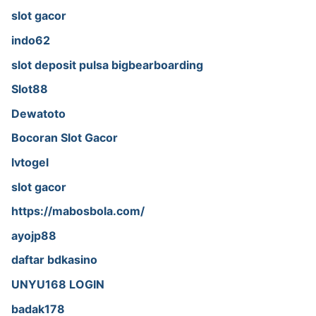
slot gacor
indo62
slot deposit pulsa bigbearboarding
Slot88
Dewatoto
Bocoran Slot Gacor
lvtogel
slot gacor
https://mabosbola.com/
ayojp88
daftar bdkasino
UNYU168 LOGIN
badak178