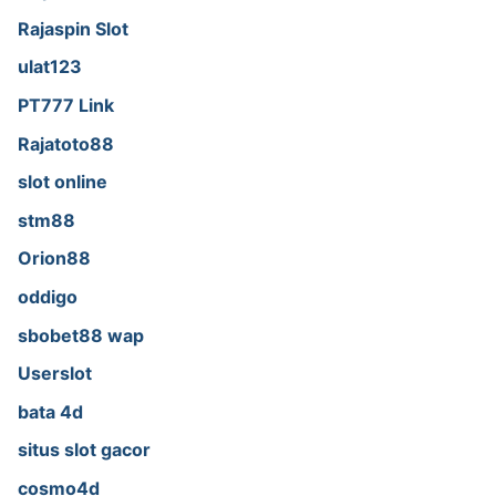
Rajaspin Slot
ulat123
PT777 Link
Rajatoto88
slot online
stm88
Orion88
oddigo
sbobet88 wap
Userslot
bata 4d
situs slot gacor
cosmo4d