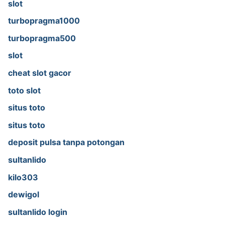
slot
turbopragma1000
turbopragma500
slot
cheat slot gacor
toto slot
situs toto
situs toto
deposit pulsa tanpa potongan
sultanlido
kilo303
dewigol
sultanlido login