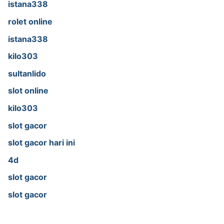
istana338
rolet online
istana338
kilo303
sultanlido
slot online
kilo303
slot gacor
slot gacor hari ini
4d
slot gacor
slot gacor