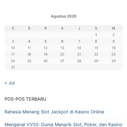
Agustus 2026
S
S
R
K
J
S
M
1
2
3
4
5
6
7
8
9
10
11
12
13
14
15
16
17
18
19
20
21
22
23
24
25
26
27
28
29
30
31
« Jul
POS-POS TERBARU
Rahasia Menang Slot Jackpot di Kasino Online
Mengenal VV55: Dunia Menarik Slot, Poker, dan Kasino