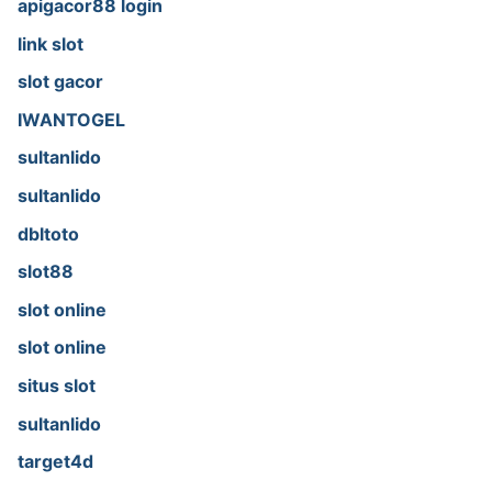
apigacor88 login
link slot
slot gacor
IWANTOGEL
sultanlido
sultanlido
dbltoto
slot88
slot online
slot online
situs slot
sultanlido
target4d