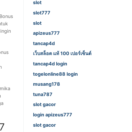
slot
slot777
 Bonus
slot
ntuk
ingin
apizeus777
tancap4d
onus
เว็บสล็อต แท้ 100 เปอร์เซ็นต์
tancap4d login
n
togelonline88 login
musang178
amika
tuna787
n
ga
slot gacor
login apizeus777
7
slot gacor