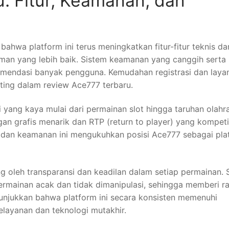
: Fitur, Keamanan, dan
ahwa platform ini terus meningkatkan fitur-fitur teknis da
n yang lebih baik. Sistem keamanan yang canggih serta
omendasi banyak pengguna. Kemudahan registrasi dan laya
ting dalam review Ace777 terbaru.
i yang kaya mulai dari permainan slot hingga taruhan olahr
an grafis menarik dan RTP (return to player) yang kompeti
r dan keamanan ini mengukuhkan posisi Ace777 sebagai pla
 oleh transparansi dan keadilan dalam setiap permainan. 
mainan acak dan tidak dimanipulasi, sehingga memberi r
njukkan bahwa platform ini secara konsisten memenuhi
elayanan dan teknologi mutakhir.