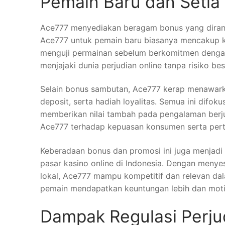
Pemain Baru dan Setia
Ace777 menyediakan beragam bonus yang diran
Ace777 untuk pemain baru biasanya mencakup kr
menguji permainan sebelum berkomitmen dengan u
menjajaki dunia perjudian online tanpa risiko bes
Selain bonus sambutan, Ace777 kerap menawark
deposit, serta hadiah loyalitas. Semua ini difo
memberikan nilai tambah pada pengalaman berj
Ace777 terhadap kepuasan konsumen serta pert
Keberadaan bonus dan promosi ini juga menjadi 
pasar kasino online di Indonesia. Dengan meny
lokal, Ace777 mampu kompetitif dan relevan da
pemain mendapatkan keuntungan lebih dan motiv
Dampak Regulasi Perju