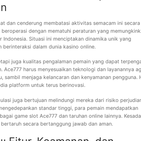
in
etat dan cenderung membatasi aktivitas semacam ini secara
ap beroperasi dengan mematuhi peraturan yang memungkin
r Indonesia. Situasi ini menciptakan dinamika unik yang
erinteraksi dalam dunia kasino online.
 tetapi juga kualitas pengalaman pemain yang dapat terpeng
. Ace777 harus menyesuaikan teknologi dan layanannya a
u, sambil menjaga kelancaran dan kenyamanan pengguna. H
ia platform untuk terus berinovasi.
asi juga bertujuan melindungi mereka dari risiko perjudia
mengedepankan standar tinggi, para pemain mendapatkan
bagai game slot Ace777 dan taruhan online lainnya. Kesad
t bertaruh secara bertanggung jawab dan aman.