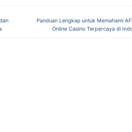
Next
 dan
Panduan Lengkap untuk Memahami AF
post:
a
Online Casino Terpercaya di Ind