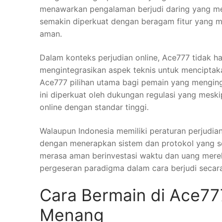
menawarkan pengalaman berjudi daring yang men
semakin diperkuat dengan beragam fitur yang 
aman.
Dalam konteks perjudian online, Ace777 tidak 
mengintegrasikan aspek teknis untuk menciptaka
Ace777 pilihan utama bagi pemain yang mengingi
ini diperkuat oleh dukungan regulasi yang mesk
online dengan standar tinggi.
Walaupun Indonesia memiliki peraturan perjudi
dengan menerapkan sistem dan protokol yang se
merasa aman berinvestasi waktu dan uang merek
pergeseran paradigma dalam cara berjudi secara 
Cara Bermain di Ace7
Menang