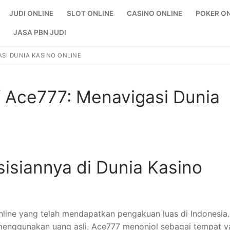
JUDI ONLINE
SLOT ONLINE
CASINO ONLINE
POKER ON
JASA PBN JUDI
SI DUNIA KASINO ONLINE
 Ace777: Menavigasi Dunia
isiannya di Dunia Kasino
line yang telah mendapatkan pengakuan luas di Indonesia.
menggunakan uang asli, Ace777 menonjol sebagai tempat 