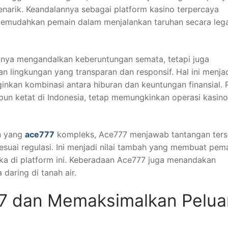
arik. Keandalannya sebagai platform kasino terpercaya
memudahkan pemain dalam menjalankan taruhan secara lega
hanya mengandalkan keberuntungan semata, tetapi juga
n lingkungan yang transparan dan responsif. Hal ini menja
nkan kombinasi antara hiburan dan keuntungan finansial. P
ipun ketat di Indonesia, tetap memungkinkan operasi kasino
an yang
ace777
kompleks, Ace777 menjawab tantangan ters
suai regulasi. Ini menjadi nilai tambah yang membuat pem
a di platform ini. Keberadaan Ace777 juga menandakan
daring di tanah air.
77 dan Memaksimalkan Pelu