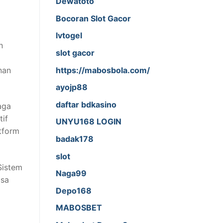
Dewatoto
Bocoran Slot Gacor
lvtogel
n
slot gacor
https://mabosbola.com/
nan
ayojp88
daftar bdkasino
aga
tif
UNYU168 LOGIN
tform
badak178
slot
Sistem
Naga99
asa
Depo168
MABOSBET