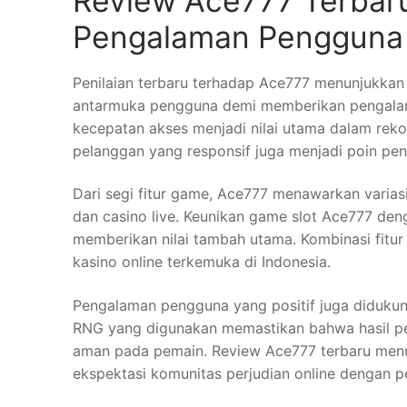
Review Ace777 Terbaru
Pengalaman Pengguna
Penilaian terbaru terhadap Ace777 menunjukkan b
antarmuka pengguna demi memberikan pengalama
kecepatan akses menjadi nilai utama dalam rek
pelanggan yang responsif juga menjadi poin pen
Dari segi fitur game, Ace777 menawarkan varias
dan casino live. Keunikan game slot Ace777 deng
memberikan nilai tambah utama. Kombinasi fitu
kasino online terkemuka di Indonesia.
Pengalaman pengguna yang positif juga didukung
RNG yang digunakan memastikan bahwa hasil per
aman pada pemain. Review Ace777 terbaru menu
ekspektasi komunitas perjudian online dengan p