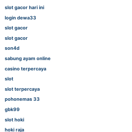
slot gacor hari ini
login dewa33
slot gacor
slot gacor
son4d
sabung ayam online
casino terpercaya
slot
slot terpercaya
pohonemas 33
gbk99
slot hoki
hoki raja