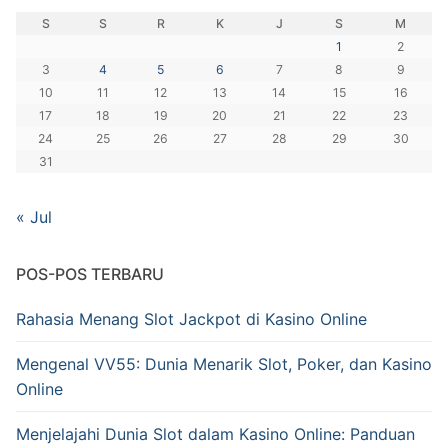
S
S
R
K
J
S
M
1
2
3
4
5
6
7
8
9
10
11
12
13
14
15
16
17
18
19
20
21
22
23
24
25
26
27
28
29
30
31
« Jul
POS-POS TERBARU
Rahasia Menang Slot Jackpot di Kasino Online
Mengenal VV55: Dunia Menarik Slot, Poker, dan Kasino
Online
Menjelajahi Dunia Slot dalam Kasino Online: Panduan