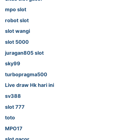
mpo slot
robot slot
slot wangi
slot 5000
juragan805 slot
sky99
turbopragma500
Live draw Hk hari ini
sv388
slot 777
toto
MPO17
slot gacor