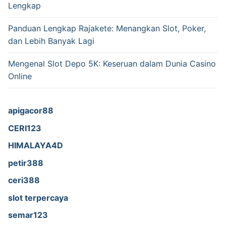
Lengkap
Panduan Lengkap Rajakete: Menangkan Slot, Poker,
dan Lebih Banyak Lagi
Mengenal Slot Depo 5K: Keseruan dalam Dunia Casino
Online
apigacor88
CERI123
HIMALAYA4D
petir388
ceri388
slot terpercaya
semar123