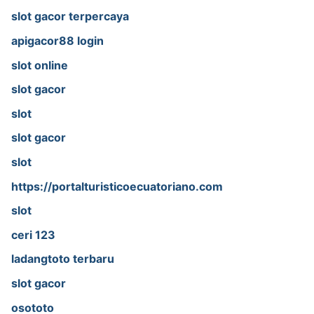
slot gacor terpercaya
apigacor88 login
slot online
slot gacor
slot
slot gacor
slot
https://portalturisticoecuatoriano.com
slot
ceri 123
ladangtoto terbaru
slot gacor
osototo