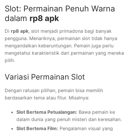
Slot: Permainan Penuh Warna
dalam
rp8 apk
Di
rp8 apk
, slot menjadi primadona bagi banyak
pengguna. Menariknya, permainan slot tidak hanya
mengandalkan keberuntungan. Pemain juga perlu
mengetahui karakteristik dari permainan yang mereka
pilih.
Variasi Permainan Slot
Dengan ratusan pilihan, pemain bisa memilih
berdasarkan tema atau fitur. Misalnya:
Slot Bertema Petualangan:
Bawa pemain ke
dalam dunia yang penuh misteri dan keresahan.
Slot Bertema Film:
Pengalaman visual yang