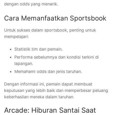
dengan odds yang menarik.
Cara Memanfaatkan Sportsbook
Untuk sukses dalam sportsbook, penting untuk
mempelajari:
Statistik tim dan pemain.
Performa sebelumnya dan kondisi terkini di
lapangan.
Memahami odds dan jenis taruhan.
Dengan informasi ini, pemain dapat membuat
keputusan yang lebih baik dan memperbesar peluang
keberhasilan mereka dalam taruhan.
Arcade: Hiburan Santai Saat