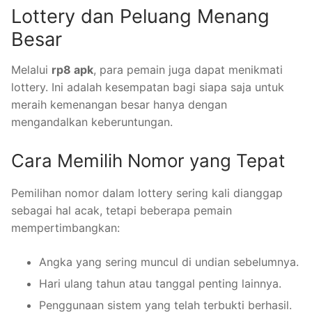
Lottery dan Peluang Menang
Besar
Melalui
rp8 apk
, para pemain juga dapat menikmati
lottery. Ini adalah kesempatan bagi siapa saja untuk
meraih kemenangan besar hanya dengan
mengandalkan keberuntungan.
Cara Memilih Nomor yang Tepat
Pemilihan nomor dalam lottery sering kali dianggap
sebagai hal acak, tetapi beberapa pemain
mempertimbangkan:
Angka yang sering muncul di undian sebelumnya.
Hari ulang tahun atau tanggal penting lainnya.
Penggunaan sistem yang telah terbukti berhasil.