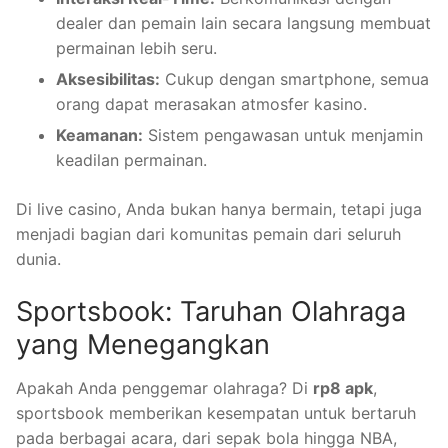
dealer dan pemain lain secara langsung membuat
permainan lebih seru.
Aksesibilitas:
Cukup dengan smartphone, semua
orang dapat merasakan atmosfer kasino.
Keamanan:
Sistem pengawasan untuk menjamin
keadilan permainan.
Di live casino, Anda bukan hanya bermain, tetapi juga
menjadi bagian dari komunitas pemain dari seluruh
dunia.
Sportsbook: Taruhan Olahraga
yang Menegangkan
Apakah Anda penggemar olahraga? Di
rp8 apk
,
sportsbook memberikan kesempatan untuk bertaruh
pada berbagai acara, dari sepak bola hingga NBA,