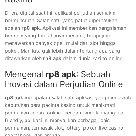
Di era digital saat ini, aplikasi perjudian semakin
bermunculan. Salah satu yang patut diperhatikan
adalah
rp8 apk
. Aplikasi ini memberikan pengalaman
bermain yang tidak hanya menarik, tetapi juga
menawarkan banyak opsi, mulai dari slot hingga
poker. Mari kita gali lebih dalam tentang apa yang
ditawarkan oleh
rp8 apk
dalam dunia kasino online.
Mengenal
rp8 apk
: Sebuah
Inovasi dalam Perjudian Online
rp8 apk
merupakan salah satu aplikasi yang menjawab
kebutuhan para pecinta kasino untuk menikmati
permainan secara online. Dengan tampilan yang user-
friendly, aplikasi ini menyajikan berbagai jenis
permainan, termasuk slot, lottery, poker, live casino,
sportsbook, dan arcade.