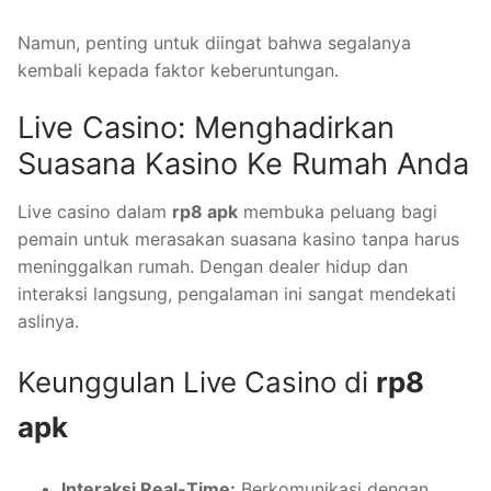
Namun, penting untuk diingat bahwa segalanya
kembali kepada faktor keberuntungan.
Live Casino: Menghadirkan
Suasana Kasino Ke Rumah Anda
Live casino dalam
rp8 apk
membuka peluang bagi
pemain untuk merasakan suasana kasino tanpa harus
meninggalkan rumah. Dengan dealer hidup dan
interaksi langsung, pengalaman ini sangat mendekati
aslinya.
Keunggulan Live Casino di
rp8
apk
Interaksi Real-Time:
Berkomunikasi dengan