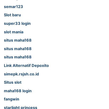
semar123
Slot baru
super33 login
slot mania
situs maha168
situs maha168
situs maha168
Link Alternatif Depoxito
simepk.rsjsh.co.id
Situs slot
maha168 login
fangwin
starlight princess