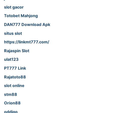
slot gacor
Totobet Mahjong
DAN777 Download Apk
situs slot
https://linkmt777.com/
Rajaspin Slot
ulat123
PT777 Link
Rajatoto88
slot online
stm88
Orion88
oddigo