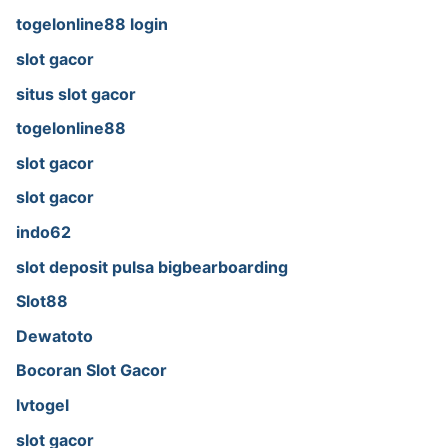
togelonline88 login
slot gacor
situs slot gacor
togelonline88
slot gacor
slot gacor
indo62
slot deposit pulsa bigbearboarding
Slot88
Dewatoto
Bocoran Slot Gacor
lvtogel
slot gacor