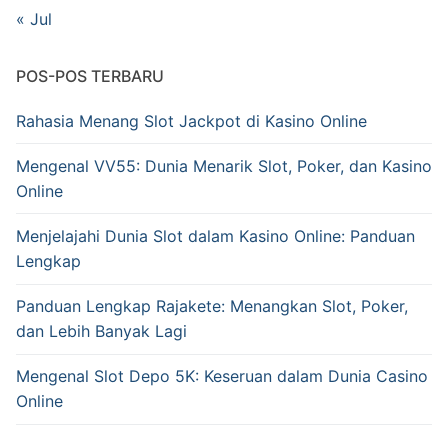
« Jul
POS-POS TERBARU
Rahasia Menang Slot Jackpot di Kasino Online
Mengenal VV55: Dunia Menarik Slot, Poker, dan Kasino
Online
Menjelajahi Dunia Slot dalam Kasino Online: Panduan
Lengkap
Panduan Lengkap Rajakete: Menangkan Slot, Poker,
dan Lebih Banyak Lagi
Mengenal Slot Depo 5K: Keseruan dalam Dunia Casino
Online