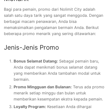
Bagi para pemain, promo dari Nolimit City adalah
salah satu daya tarik yang sangat menggoda. Dengan
berbagai macam penawaran, Anda bisa
memaksimalkan pengalaman bermain Anda. Berikut
beberapa promo menarik yang sering ditawarkan:
Jenis-Jenis Promo
Bonus Selamat Datang:
Sebagai pemain baru,
Anda dapat menikmati bonus selamat datang
yang memberikan Anda tambahan modal untuk
bermain.
Promo Mingguan dan Bulanan:
Terus ada promo
menarik setiap minggu dan bulan untuk
memberikan kesempatan ekstra kepada pemain.
Loyalty Program:
Kesetiaan Anda dihargai