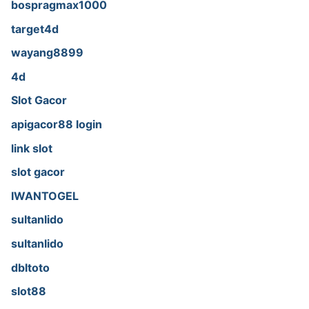
bospragmax1000
target4d
wayang8899
4d
Slot Gacor
apigacor88 login
link slot
slot gacor
IWANTOGEL
sultanlido
sultanlido
dbltoto
slot88