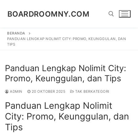
Lompat
ke
BOARDROOMNY.COM
konten
BERANDA
Cari:
PANDUAN LENGKAP NOLIMIT CITY: PROMO, KEUNGGULAN, DAN
TIPS
Panduan Lengkap Nolimit City:
Promo, Keunggulan, dan Tips
ADMIN
20 OKTOBER 2025
TAK BERKATEGORI
Panduan Lengkap Nolimit
City: Promo, Keunggulan, dan
Tips