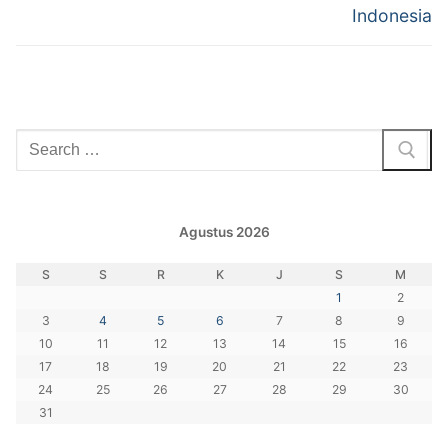
Indonesia
Cari:
Agustus 2026
S
S
R
K
J
S
M
1
2
3
4
5
6
7
8
9
10
11
12
13
14
15
16
17
18
19
20
21
22
23
24
25
26
27
28
29
30
31