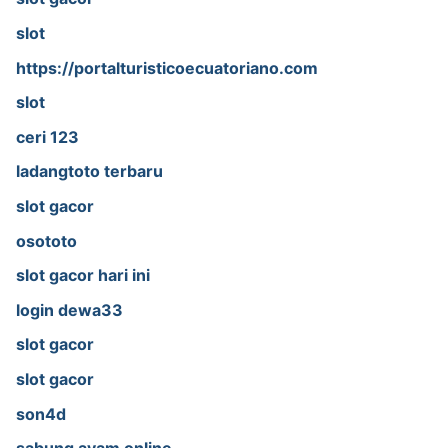
slot
https://portalturisticoecuatoriano.com
slot
ceri 123
ladangtoto terbaru
slot gacor
osototo
slot gacor hari ini
login dewa33
slot gacor
slot gacor
son4d