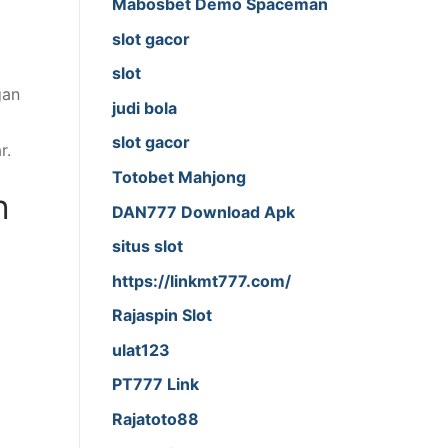
Mabosbet Demo Spaceman
slot gacor
slot
gan
judi bola
slot gacor
r.
Totobet Mahjong
n
DAN777 Download Apk
situs slot
https://linkmt777.com/
Rajaspin Slot
ulat123
PT777 Link
Rajatoto88