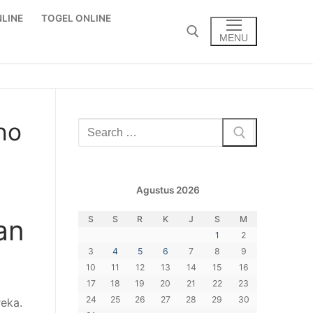
LINE
TOGEL ONLINE
MENU
Cari:
no
Cari:
Agustus 2026
S
S
R
K
J
S
M
an
1
2
3
4
5
6
7
8
9
10
11
12
13
14
15
16
17
18
19
20
21
22
23
24
25
26
27
28
29
30
eka.