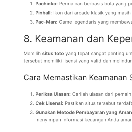
Pachinko:
Permainan berbasis bola yang p
Pinball:
Ikon dari arcade klasik yang masih 
Pac-Man:
Game legendaris yang membawa 
8. Keamanan dan Keper
Memilih
situs toto
yang tepat sangat penting un
tersebut memiliki lisensi yang valid dan melindu
Cara Memastikan Keamanan S
Periksa Ulasan:
Carilah ulasan dari pemain
Cek Lisensi:
Pastikan situs tersebut terdaf
Gunakan Metode Pembayaran yang Aman
menyimpan informasi keuangan Anda aman