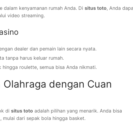
 ke dalam kenyamanan rumah Anda. Di
situs toto
, Anda dapa
lui video streaming.
asino
engan dealer dan pemain lain secara nyata.
a tanpa harus keluar rumah.
 hingga roulette, semua bisa Anda nikmati.
n Olahraga dengan Cuan
ok di
situs toto
adalah pilihan yang menarik. Anda bisa
 mulai dari sepak bola hingga basket.