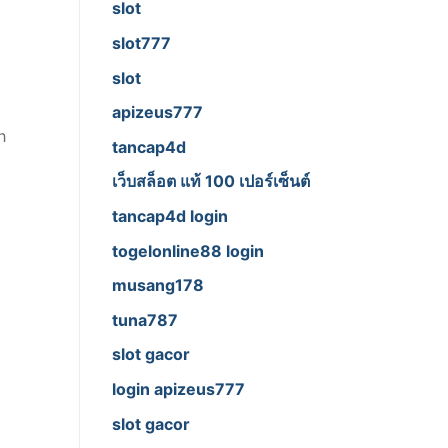
slot
slot777
slot
apizeus777
h
tancap4d
เว็บสล็อต แท้ 100 เปอร์เซ็นต์
tancap4d login
togelonline88 login
musang178
tuna787
slot gacor
login apizeus777
slot gacor