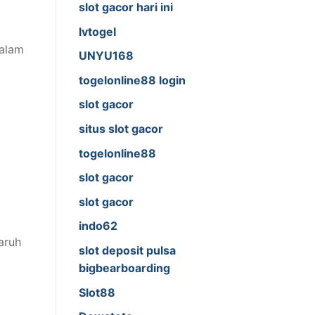
slot gacor hari ini
lvtogel
dalam
UNYU168
togelonline88 login
slot gacor
situs slot gacor
togelonline88
slot gacor
slot gacor
indo62
aruh
slot deposit pulsa
bigbearboarding
Slot88