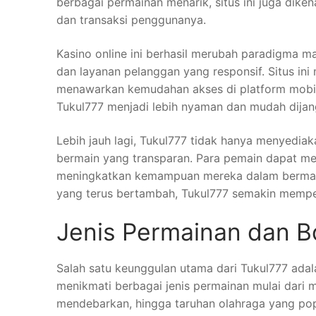
berbagai permainan menarik, situs ini juga dik
dan transaksi penggunanya.
Kasino online ini berhasil merubah paradigma ma
dan layanan pelanggan yang responsif. Situs in
menawarkan kemudahan akses di platform mobil
Tukul777 menjadi lebih nyaman dan mudah dijang
Lebih jauh lagi, Tukul777 tidak hanya menyediaka
bermain yang transparan. Para pemain dapat m
meningkatkan kemampuan mereka dalam bermain 
yang terus bertambah, Tukul777 semakin memperk
Jenis Permainan dan B
Salah satu keunggulan utama dari Tukul777 ada
menikmati berbagai jenis permainan mulai dari
mendebarkan, hingga taruhan olahraga yang pop