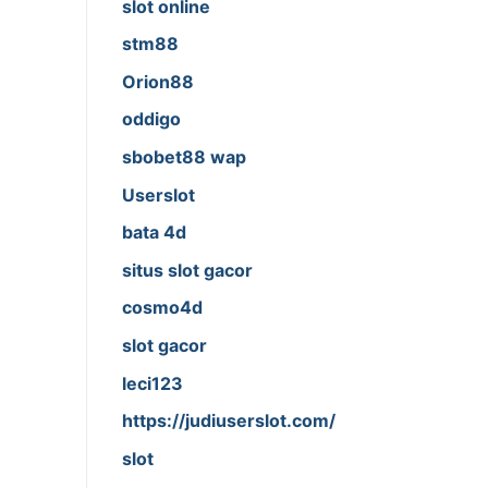
slot online
stm88
Orion88
oddigo
sbobet88 wap
Userslot
bata 4d
situs slot gacor
cosmo4d
slot gacor
leci123
https://judiuserslot.com/
slot