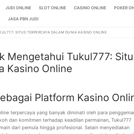
JUDI ONLINE
SLOT ONLINE
CASINO ONLINE
POKER ON
JASA PBN JUDI
L777: SITUS TERPERCAYA DALAM DUNIA KASINO ONLINE
 Mengetahui Tukul777: Situ
a Kasino Online
ebagai Platform Kasino Onli
online terpercaya yang banyak diminati oleh para penggema
okoh dan komitmen terhadap keadilan permainan, Tukul777
ain dari pemula hingga profesional. Selain menyediakan