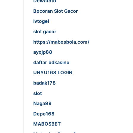
Dewatoto
Bocoran Slot Gacor
lvtogel
slot gacor
https://mabosbola.com/
ayojp88
daftar bdkasino
UNYU168 LOGIN
badak178
slot
Naga99
Depo168
MABOSBET