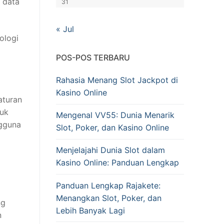
 data
31
« Jul
ologi
POS-POS TERBARU
Rahasia Menang Slot Jackpot di
Kasino Online
aturan
tuk
Mengenal VV55: Dunia Menarik
ngguna
Slot, Poker, dan Kasino Online
Menjelajahi Dunia Slot dalam
Kasino Online: Panduan Lengkap
Panduan Lengkap Rajakete:
Menangkan Slot, Poker, dan
ng
Lebih Banyak Lagi
n