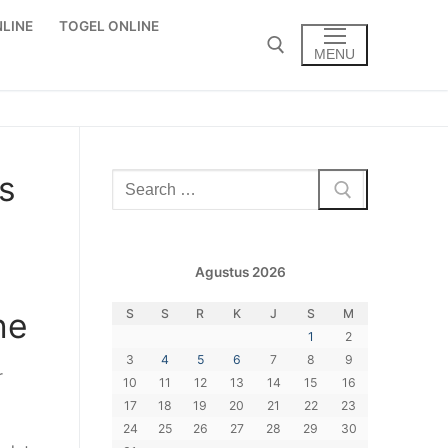
LINE
TOGEL ONLINE
MENU
Cari:
s
Cari:
Agustus 2026
ne
S
S
R
K
J
S
M
1
2
3
4
5
6
7
8
9
r
10
11
12
13
14
15
16
17
18
19
20
21
22
23
24
25
26
27
28
29
30