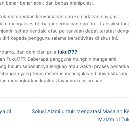
han benar-benar acak dan bebas manipulasi.
ntuk memberikan kenyamanan dan kemudahan navigasi.
am mengakses berbagai permainan dan fitur transaksi tan
amin setiap kendala atau pertanyaan dapat teratasi deng
diri kepada pengguna selama beraktivitas di situs ini.
mpurna, dan demikian pula
tukul777
n Tukul777. Beberapa pengguna mungkin mengalami
 yang belum sepenuhnya lengkap atau waktu proses penarik
mbangan yang terus menerus menunjukkan bahwa situs ini
an meningkatkan kualitas layanan keseluruhan.
Next
ya di
Solusi Alami untuk Mengatasi Masalah K
post:
Malam di Tu