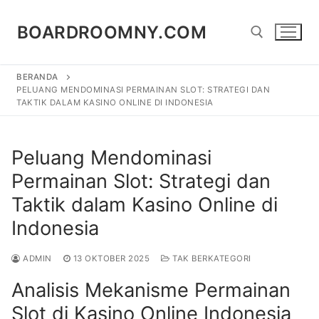
Lompat
ke
BOARDROOMNY.COM
konten
BERANDA
Cari:
PELUANG MENDOMINASI PERMAINAN SLOT: STRATEGI DAN
TAKTIK DALAM KASINO ONLINE DI INDONESIA
Peluang Mendominasi
Permainan Slot: Strategi dan
Taktik dalam Kasino Online di
Indonesia
ADMIN
13 OKTOBER 2025
TAK BERKATEGORI
Analisis Mekanisme Permainan
Slot di Kasino Online Indonesia