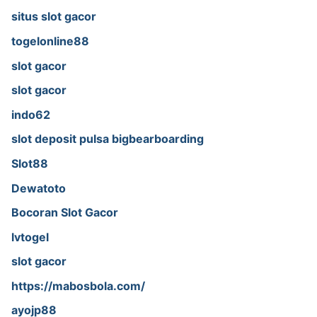
situs slot gacor
togelonline88
slot gacor
slot gacor
indo62
slot deposit pulsa bigbearboarding
Slot88
Dewatoto
Bocoran Slot Gacor
lvtogel
slot gacor
https://mabosbola.com/
ayojp88