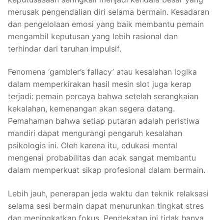
merusak pengendalian diri selama bermain. Kesadaran
dan pengelolaan emosi yang baik membantu pemain
mengambil keputusan yang lebih rasional dan
terhindar dari taruhan impulsif.
Fenomena ‘gambler’s fallacy’ atau kesalahan logika
dalam memperkirakan hasil mesin slot juga kerap
terjadi: pemain percaya bahwa setelah serangkaian
kekalahan, kemenangan akan segera datang.
Pemahaman bahwa setiap putaran adalah peristiwa
mandiri dapat mengurangi pengaruh kesalahan
psikologis ini. Oleh karena itu, edukasi mental
mengenai probabilitas dan acak sangat membantu
dalam memperkuat sikap profesional dalam bermain.
Lebih jauh, penerapan jeda waktu dan teknik relaksasi
selama sesi bermain dapat menurunkan tingkat stres
dan meningkatkan fokus. Pendekatan ini tidak hanya