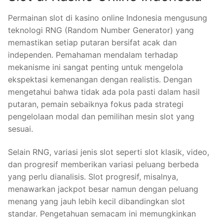
Permainan slot di kasino online Indonesia mengusung
teknologi RNG (Random Number Generator) yang
memastikan setiap putaran bersifat acak dan
independen. Pemahaman mendalam terhadap
mekanisme ini sangat penting untuk mengelola
ekspektasi kemenangan dengan realistis. Dengan
mengetahui bahwa tidak ada pola pasti dalam hasil
putaran, pemain sebaiknya fokus pada strategi
pengelolaan modal dan pemilihan mesin slot yang
sesuai.
Selain RNG, variasi jenis slot seperti slot klasik, video,
dan progresif memberikan variasi peluang berbeda
yang perlu dianalisis. Slot progresif, misalnya,
menawarkan jackpot besar namun dengan peluang
menang yang jauh lebih kecil dibandingkan slot
standar. Pengetahuan semacam ini memungkinkan