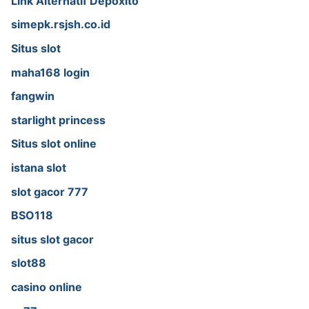
Link Alternatif Depoxito
simepk.rsjsh.co.id
Situs slot
maha168 login
fangwin
starlight princess
Situs slot online
istana slot
slot gacor 777
BSO118
situs slot gacor
slot88
casino online