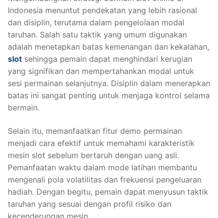
Indonesia menuntut pendekatan yang lebih rasional
dan disiplin, terutama dalam pengelolaan modal
taruhan. Salah satu taktik yang umum digunakan
adalah menetapkan batas kemenangan dan kekalahan,
slot
sehingga pemain dapat menghindari kerugian
yang signifikan dan mempertahankan modal untuk
sesi permainan selanjutnya. Disiplin dalam menerapkan
batas ini sangat penting untuk menjaga kontrol selama
bermain.
Selain itu, memanfaatkan fitur demo permainan
menjadi cara efektif untuk memahami karakteristik
mesin slot sebelum bertaruh dengan uang asli.
Pemanfaatan waktu dalam mode latihan membantu
mengenali pola volatilitas dan frekuensi pengeluaran
hadiah. Dengan begitu, pemain dapat menyusun taktik
taruhan yang sesuai dengan profil risiko dan
kecenderungan mesin.