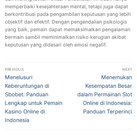
memperbaiki kesejahteraan mental, tetapi juga dapat
berkontribusi pada pengambilan keputusan yang lebih
objektif dan efektif. Dengan pengendalian psikologis
yang baik, pemain dapat memaksimalkan pengalaman
bermain sambil meminimalkan risiko kerugian akibat
keputusan yang didasari oleh emosi negatif.
Navigasi
PREVIOUS
NEXT
pos
Previous
Next
Menelusuri
Menemukan
post:
post:
Keberuntungan di
Kesempatan Besar
Sbobet: Panduan
dalam Permainan Slot
Lengkap untuk Pemain
Online di Indonesia:
Kasino Online di
Panduan Terperinci
Indonesia