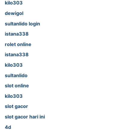
kilo303
dewigol
sultanlido login
istana338
rolet online
istana338
kilo303
sultanlido
slot online
kilo303
slot gacor
slot gacor hari ini
4d