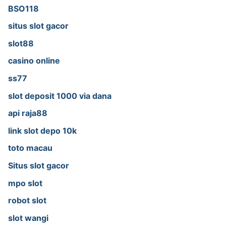
BSO118
situs slot gacor
slot88
casino online
ss77
slot deposit 1000 via dana
api raja88
link slot depo 10k
toto macau
Situs slot gacor
mpo slot
robot slot
slot wangi