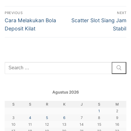
Navigasi
PREVIOUS
NEXT
pos
Previous
Next
Cara Melakukan Bola
Scatter Slot Siang Jam
post:
post:
Deposit Kilat
Stabil
Cari:
Agustus 2026
S
S
R
K
J
S
M
1
2
3
4
5
6
7
8
9
10
11
12
13
14
15
16