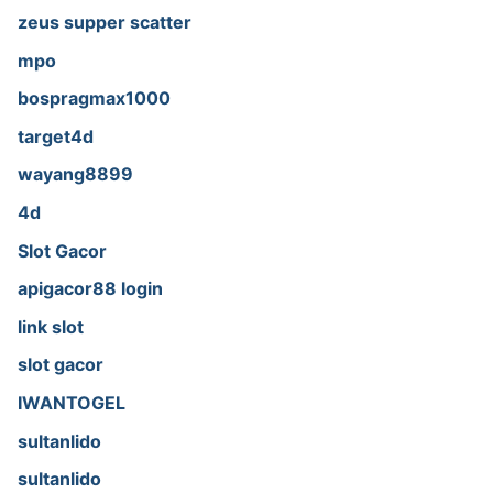
zeus supper scatter
mpo
bospragmax1000
target4d
wayang8899
4d
Slot Gacor
apigacor88 login
link slot
slot gacor
IWANTOGEL
sultanlido
sultanlido