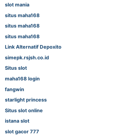
slot mania
situs maha168
situs maha168
situs maha168
Link Alternatif Depoxito
simepk.rsjsh.co.id
Situs slot
maha168 login
fangwin
starlight princess
Situs slot online
istana slot
slot gacor 777