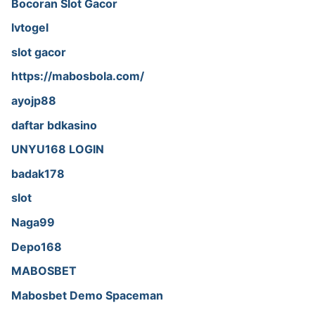
Bocoran Slot Gacor
lvtogel
slot gacor
https://mabosbola.com/
ayojp88
daftar bdkasino
UNYU168 LOGIN
badak178
slot
Naga99
Depo168
MABOSBET
Mabosbet Demo Spaceman