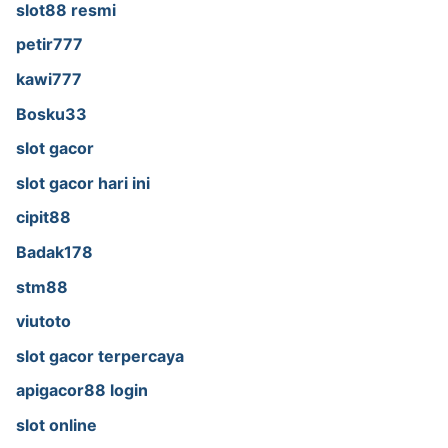
slot88 resmi
petir777
kawi777
Bosku33
slot gacor
slot gacor hari ini
cipit88
Badak178
stm88
viutoto
slot gacor terpercaya
apigacor88 login
slot online