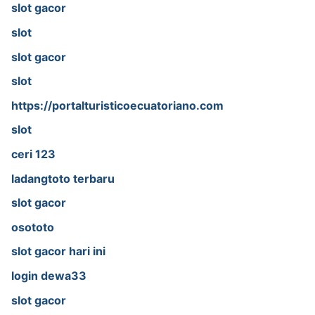
slot gacor
slot
slot gacor
slot
https://portalturisticoecuatoriano.com
slot
ceri 123
ladangtoto terbaru
slot gacor
osototo
slot gacor hari ini
login dewa33
slot gacor