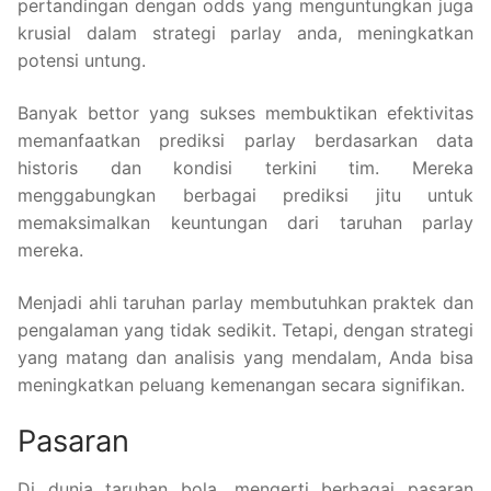
pertandingan dengan odds yang menguntungkan juga
krusial dalam strategi parlay anda, meningkatkan
potensi untung.
Banyak bettor yang sukses membuktikan efektivitas
memanfaatkan prediksi parlay berdasarkan data
historis dan kondisi terkini tim. Mereka
menggabungkan berbagai prediksi jitu untuk
memaksimalkan keuntungan dari taruhan parlay
mereka.
Menjadi ahli taruhan parlay membutuhkan praktek dan
pengalaman yang tidak sedikit. Tetapi, dengan strategi
yang matang dan analisis yang mendalam, Anda bisa
meningkatkan peluang kemenangan secara signifikan.
Pasaran
Di dunia taruhan bola, mengerti berbagai pasaran