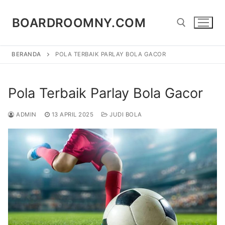
Lompat
ke
BOARDROOMNY.COM
konten
BERANDA
POLA TERBAIK PARLAY BOLA GACOR
Cari:
Pola Terbaik Parlay Bola Gacor
ADMIN
13 APRIL 2025
JUDI BOLA