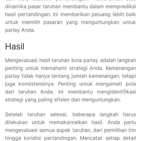
dinamika pasar taruhan membantu dalam memprediksi
hasil pertandingan. Ini memberikan peluang lebih baik
untuk memilih pasaran yang menguntungkan untuk
parlay Anda.
Hasil
Mengevaluasi hasil taruhan bola parlay adalah langkah
penting untuk memahami strategi Anda. Kemenangan
parlay tidak hanya tentang jumlah kemenangan, tetapi
juga konsistensinya. Penting untuk mengamati pola
dari taruhan Anda. Ini membantu mengidentifikasi
strategi yang paling efisien dan menguntungkan.
Setelah taruhan selesai, beberapa langkah harus
dilakukan untuk memaksimalkan hasil. Anda perlu
mengevaluasi semua aspek taruhan, dari pemilihan tim
hingga kondisi pertandingan. Mencatat setiap detail