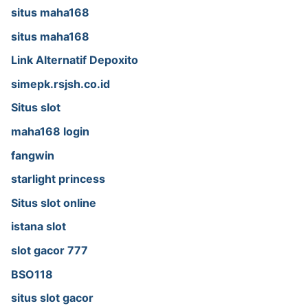
situs maha168
situs maha168
Link Alternatif Depoxito
simepk.rsjsh.co.id
Situs slot
maha168 login
fangwin
starlight princess
Situs slot online
istana slot
slot gacor 777
BSO118
situs slot gacor