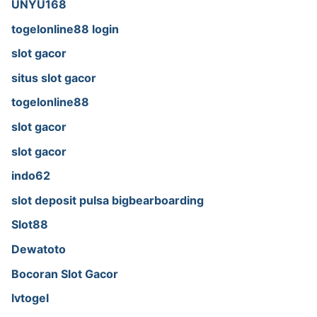
UNYU168
togelonline88 login
slot gacor
situs slot gacor
togelonline88
slot gacor
slot gacor
indo62
slot deposit pulsa bigbearboarding
Slot88
Dewatoto
Bocoran Slot Gacor
lvtogel