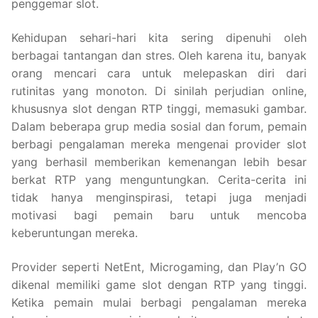
penggemar slot.
Kehidupan sehari-hari kita sering dipenuhi oleh
berbagai tantangan dan stres. Oleh karena itu, banyak
orang mencari cara untuk melepaskan diri dari
rutinitas yang monoton. Di sinilah perjudian online,
khususnya slot dengan RTP tinggi, memasuki gambar.
Dalam beberapa grup media sosial dan forum, pemain
berbagi pengalaman mereka mengenai provider slot
yang berhasil memberikan kemenangan lebih besar
berkat RTP yang menguntungkan. Cerita-cerita ini
tidak hanya menginspirasi, tetapi juga menjadi
motivasi bagi pemain baru untuk mencoba
keberuntungan mereka.
Provider seperti NetEnt, Microgaming, dan Play’n GO
dikenal memiliki game slot dengan RTP yang tinggi.
Ketika pemain mulai berbagi pengalaman mereka