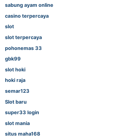
sabung ayam online
casino terpercaya
slot
slot terpercaya
pohonemas 33
gbk99
slot hoki
hoki raja
semar123
Slot baru
super33 login
slot mania
situs maha168