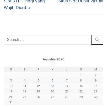
pos
Previous
Next
Slot RTP Tinggi yang
Situs Slot Dunia Virtual
post:
post:
Wajib Dicoba
Cari:
Agustus 2026
S
S
R
K
J
S
M
1
2
3
4
5
6
7
8
9
10
11
12
13
14
15
16
17
18
19
20
21
22
23
24
25
26
27
28
29
30
31