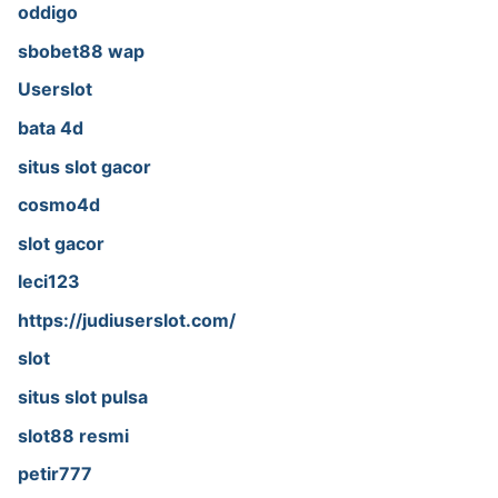
oddigo
sbobet88 wap
Userslot
bata 4d
situs slot gacor
cosmo4d
slot gacor
leci123
https://judiuserslot.com/
slot
situs slot pulsa
slot88 resmi
petir777