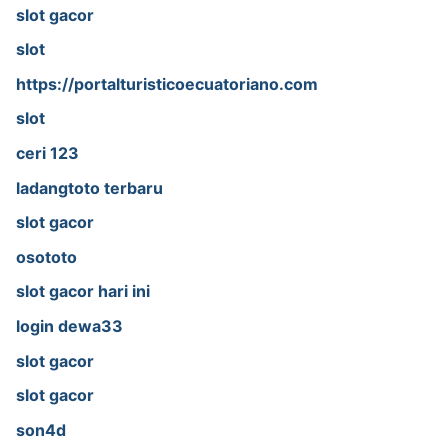
slot gacor
slot
https://portalturisticoecuatoriano.com
slot
ceri 123
ladangtoto terbaru
slot gacor
osototo
slot gacor hari ini
login dewa33
slot gacor
slot gacor
son4d