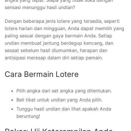
sensasi menunggu hasil undian?
Dengan beberapa jenis lotere yang tersedia, seperti
lotere harian dan mingguan, Anda dapat memilih yang
paling sesuai dengan gaya bermain Anda. Setiap
undian membuat jantung berdegup kencang, dan
sesaat sebelum hasil diumumkan, harapan dan
antisipasi meresap dalam diri setiap pemain.
Cara Bermain Lotere
Pilih angka dari set angka yang ditentukan.
Beli tiket untuk undian yang Anda pilih.
Tunggu hasil undian dan lihat apakah Anda
beruntung!