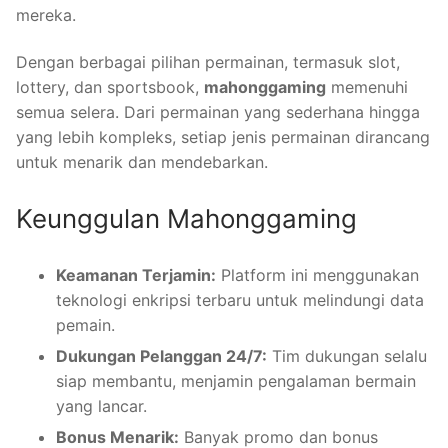
mereka.
Dengan berbagai pilihan permainan, termasuk slot,
lottery, dan sportsbook,
mahonggaming
memenuhi
semua selera. Dari permainan yang sederhana hingga
yang lebih kompleks, setiap jenis permainan dirancang
untuk menarik dan mendebarkan.
Keunggulan Mahonggaming
Keamanan Terjamin:
Platform ini menggunakan
teknologi enkripsi terbaru untuk melindungi data
pemain.
Dukungan Pelanggan 24/7:
Tim dukungan selalu
siap membantu, menjamin pengalaman bermain
yang lancar.
Bonus Menarik:
Banyak promo dan bonus