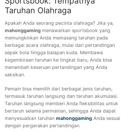
Sportsbook: Tempatnya
Taruhan Olahraga
Apakah Anda seorang pecinta olahraga? Jika ya,
mahonggaming
menawarkan sportsbook yang
memungkinkan Anda memasang taruhan pada
berbagai acara olahraga, mulai dari pertandingan
sepak bola hingga balapan kuda. Membawa
kegembiraan taruhan ke tingkat baru, Anda bisa
menambah keseruan pertandingan yang Anda
saksikan.
Pemain bisa memilih dari berbagai jenis taruhan,
termasuk taruhan langsung dan taruhan akumulasi.
Taruhan langsung memberi Anda fleksibilitas untuk
bertaruh selama permainan, sehingga Anda dapat
menyesuaikan taruhan
mahonggaming
Anda sesuai
dengan pergerakan pertandingan.