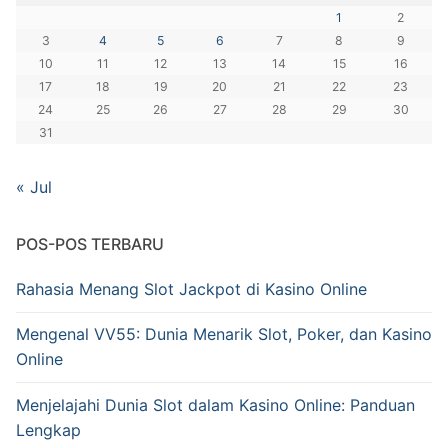
1
2
3
4
5
6
7
8
9
10
11
12
13
14
15
16
17
18
19
20
21
22
23
24
25
26
27
28
29
30
31
« Jul
POS-POS TERBARU
Rahasia Menang Slot Jackpot di Kasino Online
Mengenal VV55: Dunia Menarik Slot, Poker, dan Kasino
Online
Menjelajahi Dunia Slot dalam Kasino Online: Panduan
Lengkap