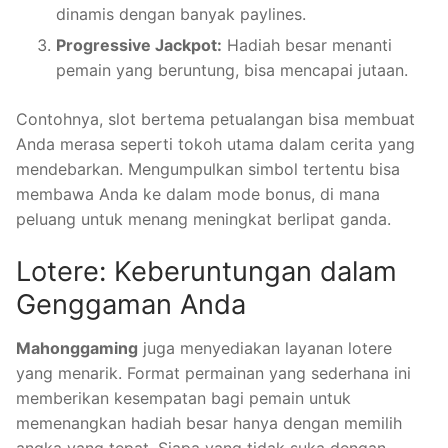
dinamis dengan banyak paylines.
Progressive Jackpot:
Hadiah besar menanti
pemain yang beruntung, bisa mencapai jutaan.
Contohnya, slot bertema petualangan bisa membuat
Anda merasa seperti tokoh utama dalam cerita yang
mendebarkan. Mengumpulkan simbol tertentu bisa
membawa Anda ke dalam mode bonus, di mana
peluang untuk menang meningkat berlipat ganda.
Lotere: Keberuntungan dalam
Genggaman Anda
Mahonggaming
juga menyediakan layanan lotere
yang menarik. Format permainan yang sederhana ini
memberikan kesempatan bagi pemain untuk
memenangkan hadiah besar hanya dengan memilih
angka yang tepat. Siapa yang tidak suka dengan