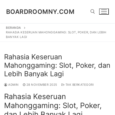
Lompat
ke
BOARDROOMNY.COM
konten
BERANDA
Cari:
RAHASIA KESERUAN MAHONGGAMING: SLOT, POKER, DAN LEBIH
BANYAK LAGI
Rahasia Keseruan
Mahonggaming: Slot, Poker, dan
Lebih Banyak Lagi
ADMIN
28 NOVEMBER 2025
TAK BERKATEGORI
Rahasia Keseruan
Mahonggaming: Slot, Poker,
dan Lebih Banyak Lagi