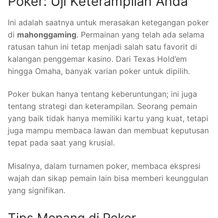
Poker: Uji Keterampilan Anda
Ini adalah saatnya untuk merasakan ketegangan poker
di
mahonggaming
. Permainan yang telah ada selama
ratusan tahun ini tetap menjadi salah satu favorit di
kalangan penggemar kasino. Dari Texas Hold’em
hingga Omaha, banyak varian poker untuk dipilih.
Poker bukan hanya tentang keberuntungan; ini juga
tentang strategi dan keterampilan. Seorang pemain
yang baik tidak hanya memiliki kartu yang kuat, tetapi
juga mampu membaca lawan dan membuat keputusan
tepat pada saat yang krusial.
Misalnya, dalam turnamen poker, membaca ekspresi
wajah dan sikap pemain lain bisa memberi keunggulan
yang signifikan.
Tips Menang di Poker