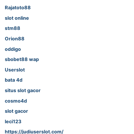
Rajatoto88
slot online
stm88
Orion88
oddigo
sbobet88 wap
Userslot
bata 4d
situs slot gacor
cosmo4d
slot gacor
leci123
https://judiuserslot.com/