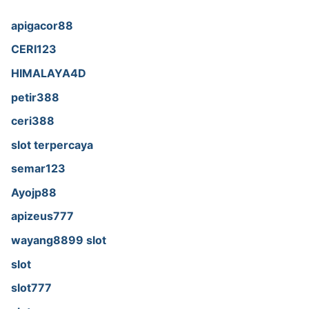
apigacor88
CERI123
HIMALAYA4D
petir388
ceri388
slot terpercaya
semar123
Ayojp88
apizeus777
wayang8899 slot
slot
slot777