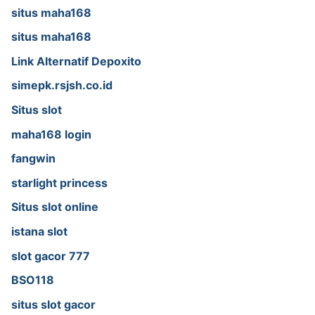
situs maha168
situs maha168
Link Alternatif Depoxito
simepk.rsjsh.co.id
Situs slot
maha168 login
fangwin
starlight princess
Situs slot online
istana slot
slot gacor 777
BSO118
situs slot gacor