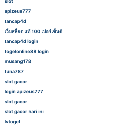
slot
apizeus777
tancap4d
เว็บสล็อต แท้ 100 เปอร์เซ็นต์
tancap4d login
togelonline88 login
musang178
tuna787
slot gacor
login apizeus777
slot gacor
slot gacor hari ini
lvtogel