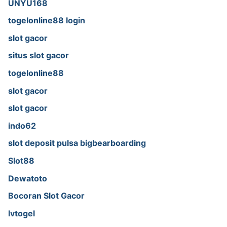
UNYU168
togelonline88 login
slot gacor
situs slot gacor
togelonline88
slot gacor
slot gacor
indo62
slot deposit pulsa bigbearboarding
Slot88
Dewatoto
Bocoran Slot Gacor
lvtogel