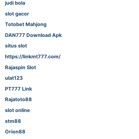
judi bola
slot gacor
Totobet Mahjong
DAN777 Download Apk
situs slot
https://linkmt777.com/
Rajaspin Slot
ulat123
PT777 Link
Rajatoto88
slot online
stm88
Orion88