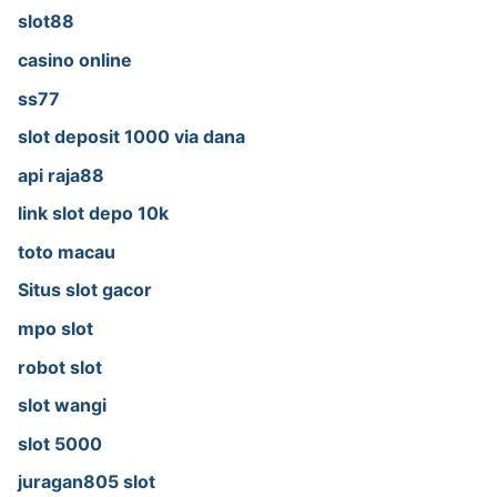
slot88
casino online
ss77
slot deposit 1000 via dana
api raja88
link slot depo 10k
toto macau
Situs slot gacor
mpo slot
robot slot
slot wangi
slot 5000
juragan805 slot