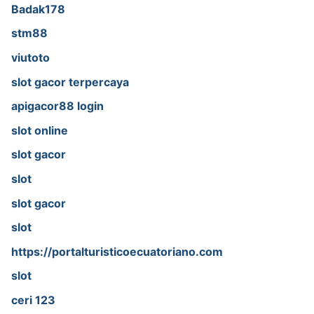
Badak178
stm88
viutoto
slot gacor terpercaya
apigacor88 login
slot online
slot gacor
slot
slot gacor
slot
https://portalturisticoecuatoriano.com
slot
ceri 123