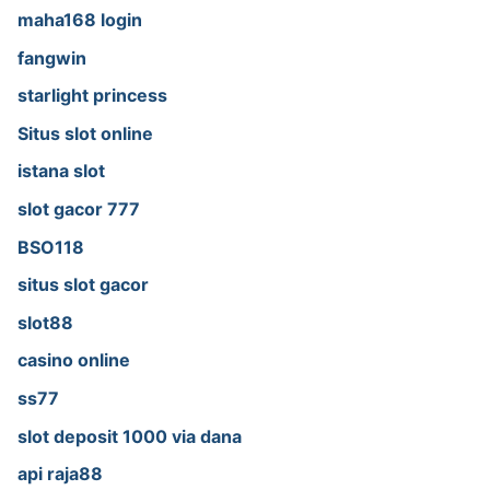
maha168 login
fangwin
starlight princess
Situs slot online
istana slot
slot gacor 777
BSO118
situs slot gacor
slot88
casino online
ss77
slot deposit 1000 via dana
api raja88