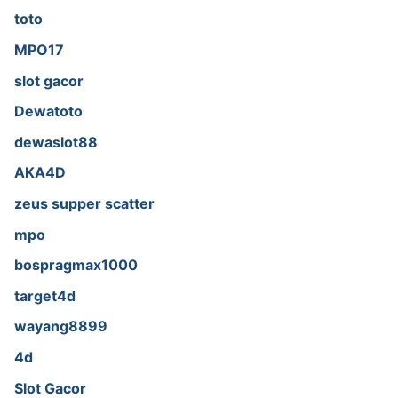
toto
MPO17
slot gacor
Dewatoto
dewaslot88
AKA4D
zeus supper scatter
mpo
bospragmax1000
target4d
wayang8899
4d
Slot Gacor