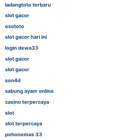
ladangtoto terbaru
slot gacor
osototo
slot gacor hari ini
login dewa33
slot gacor
slot gacor
son4d
sabung ayam online
casino terpercaya
slot
slot terpercaya
pohonemas 33