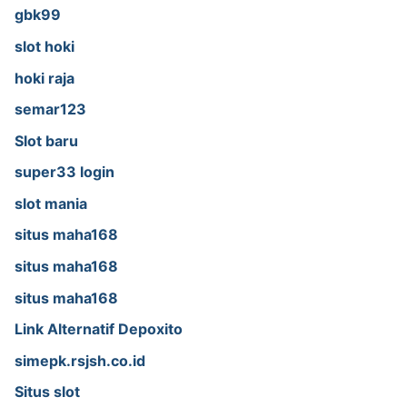
gbk99
slot hoki
hoki raja
semar123
Slot baru
super33 login
slot mania
situs maha168
situs maha168
situs maha168
Link Alternatif Depoxito
simepk.rsjsh.co.id
Situs slot