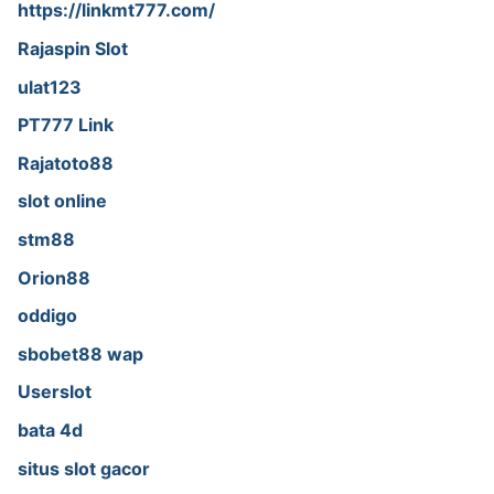
https://linkmt777.com/
Rajaspin Slot
ulat123
PT777 Link
Rajatoto88
slot online
stm88
Orion88
oddigo
sbobet88 wap
Userslot
bata 4d
situs slot gacor