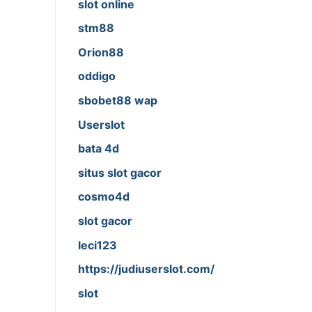
slot online
stm88
Orion88
oddigo
sbobet88 wap
Userslot
bata 4d
situs slot gacor
cosmo4d
slot gacor
leci123
https://judiuserslot.com/
slot