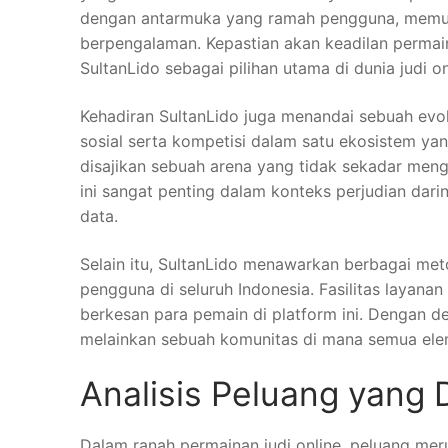
dengan antarmuka yang ramah pengguna, memu
berpengalaman. Kepastian akan keadilan permai
SultanLido sebagai pilihan utama di dunia judi on
Kehadiran SultanLido juga menandai sebuah evo
sosial serta kompetisi dalam satu ekosistem yang
disajikan sebuah arena yang tidak sekadar men
ini sangat penting dalam konteks perjudian dari
data.
Selain itu, SultanLido menawarkan berbagai me
pengguna di seluruh Indonesia. Fasilitas layan
berkesan para pemain di platform ini. Dengan d
melainkan sebuah komunitas di mana semua ele
Analisis Peluang yang 
Dalam ranah permainan judi online, peluang mer