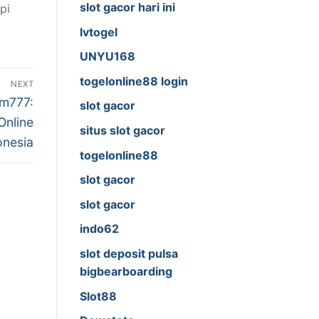
slot gacor hari ini
pi
lvtogel
UNYU168
togelonline88 login
NEXT
am777:
slot gacor
Online
situs slot gacor
onesia
togelonline88
slot gacor
slot gacor
indo62
slot deposit pulsa
bigbearboarding
Slot88