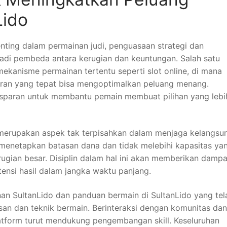
Lido
ing dalam permainan judi, penguasaan strategi dan
adi pembeda antara kerugian dan keuntungan. Salah satu
kanisme permainan tertentu seperti slot online, di mana
aran yang tepat bisa mengoptimalkan peluang menang.
ansparan untuk membantu pemain membuat pilihan yang lebi
 merupakan aspek tak terpisahkan dalam menjaga kelangsu
 menetapkan batasan dana dan tidak melebihi kapasitas ya
rugian besar. Disiplin dalam hal ini akan memberikan damp
tensi hasil dalam jangka waktu panjang.
nan SultanLido dan panduan bermain di SultanLido yang tel
an dan teknik bermain. Berinteraksi dengan komunitas dan
latform turut mendukung pengembangan skill. Keseluruhan