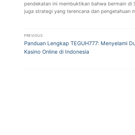
pendekatan ini membuktikan bahwa bermain di 
juga strategi yang terencana dan pengetahuan 
Navigasi
PREVIOUS
Previous
pos
Panduan Lengkap TEGUH777: Menyelami Du
post:
Kasino Online di Indonesia