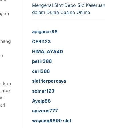
Mengenal Slot Depo 5K: Keseruan
dalam Dunia Casino Online
ngan
apigacor88
enang
CERI123
HIMALAYA4D
ya
petir388
ceri388
slot terpercaya
arkan
untuk
semar123
an
Ayojp88
tri
apizeus777
wayang8899 slot