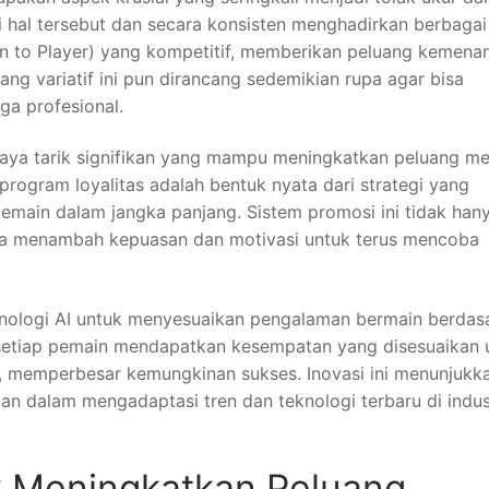
i hal tersebut dan secara konsisten menghadirkan berbagai
rn to Player) yang kompetitif, memberikan peluang kemena
ng variatif ini pun dirancang sedemikian rupa agar bisa
ga profesional.
 daya tarik signifikan yang mampu meningkatkan peluang m
 program loyalitas adalah bentuk nyata dari strategi yang
pemain dalam jangka panjang. Sistem promosi ini tidak han
uga menambah kepuasan dan motivasi untuk terus mencoba
eknologi AI untuk menyesuaikan pengalaman bermain berdas
, setiap pemain mendapatkan kesempatan yang disesuaikan 
 memperbesar kemungkinan sukses. Inovasi ini menunjukk
an dalam mengadaptasi tren dan teknologi terbaru di indus
uk Meningkatkan Peluang