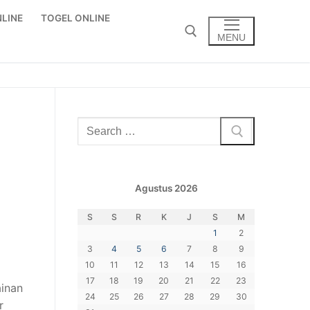
LINE
TOGEL ONLINE
MENU
Cari:
Cari:
Agustus 2026
S
S
R
K
J
S
M
1
2
3
4
5
6
7
8
9
10
11
12
13
14
15
16
17
18
19
20
21
22
23
ainan
24
25
26
27
28
29
30
r