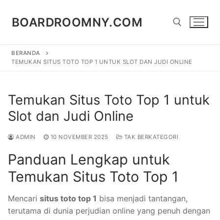
Lompat
ke
BOARDROOMNY.COM
konten
BERANDA
Cari:
TEMUKAN SITUS TOTO TOP 1 UNTUK SLOT DAN JUDI ONLINE
Temukan Situs Toto Top 1 untuk
Slot dan Judi Online
ADMIN
10 NOVEMBER 2025
TAK BERKATEGORI
Panduan Lengkap untuk
Temukan Situs Toto Top 1
Mencari
situs toto top 1
bisa menjadi tantangan,
terutama di dunia perjudian online yang penuh dengan