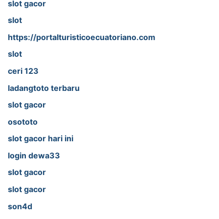
slot gacor
slot
https://portalturisticoecuatoriano.com
slot
ceri 123
ladangtoto terbaru
slot gacor
osototo
slot gacor hari ini
login dewa33
slot gacor
slot gacor
son4d