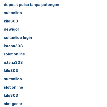
deposit pulsa tanpa potongan
sultanlido
kilo303
dewigol
sultanlido login
istana338
rolet online
istana338
kilo303
sultanlido
slot online
kilo303
slot gacor