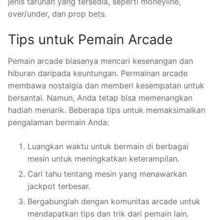
jenis taruhan yang tersedia, seperti moneyline,
over/under, dan prop bets.
Tips untuk Pemain Arcade
Pemain arcade biasanya mencari kesenangan dan
hiburan daripada keuntungan. Permainan arcade
membawa nostalgia dan memberi kesempatan untuk
bersantai. Namun, Anda tetap bisa memenangkan
hadiah menarik. Beberapa tips untuk memaksimalkan
pengalaman bermain Anda:
Luangkan waktu untuk bermain di berbagai
mesin untuk meningkatkan keterampilan.
Cari tahu tentang mesin yang menawarkan
jackpot terbesar.
Bergabunglah dengan komunitas arcade untuk
mendapatkan tips dan trik dari pemain lain.