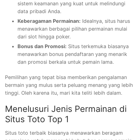
sistem keamanan yang kuat untuk melindungi
data pribadi Anda.
Keberagaman Permainan:
Idealnya, situs harus
menawarkan berbagai pilihan permainan mulai
dari slot hingga poker.
Bonus dan Promosi:
Situs terkemuka biasanya
menawarkan bonus pendaftaran yang menarik
dan promosi berkala untuk pemain lama.
Pemilihan yang tepat bisa memberikan pengalaman
bermain yang mulus serta peluang menang yang lebih
tinggi. Oleh karena itu, mari kita teliti lebih dalam.
Menelusuri Jenis Permainan di
Situs Toto Top 1
Situs toto terbaik biasanya menawarkan beragam