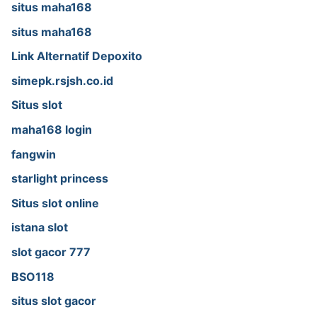
situs maha168
situs maha168
Link Alternatif Depoxito
simepk.rsjsh.co.id
Situs slot
maha168 login
fangwin
starlight princess
Situs slot online
istana slot
slot gacor 777
BSO118
situs slot gacor