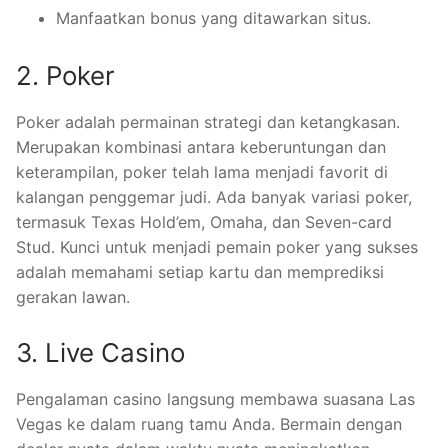
Manfaatkan bonus yang ditawarkan situs.
2. Poker
Poker adalah permainan strategi dan ketangkasan.
Merupakan kombinasi antara keberuntungan dan
keterampilan, poker telah lama menjadi favorit di
kalangan penggemar judi. Ada banyak variasi poker,
termasuk Texas Hold’em, Omaha, dan Seven-card
Stud. Kunci untuk menjadi pemain poker yang sukses
adalah memahami setiap kartu dan memprediksi
gerakan lawan.
3. Live Casino
Pengalaman casino langsung membawa suasana Las
Vegas ke dalam ruang tamu Anda. Bermain dengan