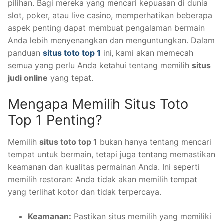
pilihan. Bagi mereka yang mencari kepuasan di dunia
slot, poker, atau live casino, memperhatikan beberapa
aspek penting dapat membuat pengalaman bermain
Anda lebih menyenangkan dan menguntungkan. Dalam
panduan
situs toto top 1
ini, kami akan memecah
semua yang perlu Anda ketahui tentang memilih
situs
judi online
yang tepat.
Mengapa Memilih Situs Toto
Top 1 Penting?
Memilih
situs toto top 1
bukan hanya tentang mencari
tempat untuk bermain, tetapi juga tentang memastikan
keamanan dan kualitas permainan Anda. Ini seperti
memilih restoran: Anda tidak akan memilih tempat
yang terlihat kotor dan tidak terpercaya.
Keamanan:
Pastikan situs memilih yang memiliki