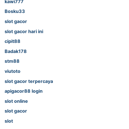
kawi777
Bosku33
slot gacor
slot gacor hari ini
cipit88
Badak178
stm88
viutoto
slot gacor terpercaya
apigacor88 login
slot online
slot gacor
slot