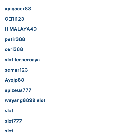
apigacor88
CERI123
HIMALAYA4D
petir388
ceri388
slot terpercaya
semar123
Ayojp88
apizeus777
wayang8899 slot
slot
slot777
slot