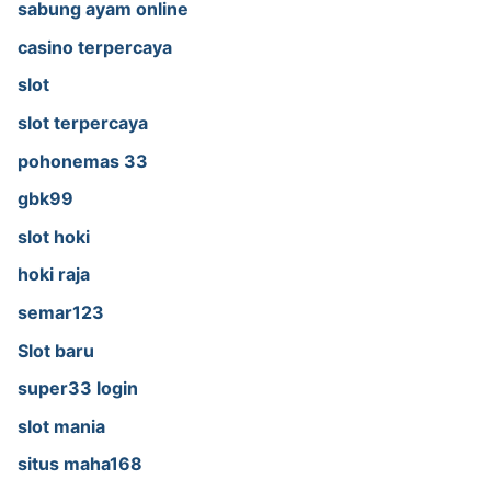
sabung ayam online
casino terpercaya
slot
slot terpercaya
pohonemas 33
gbk99
slot hoki
hoki raja
semar123
Slot baru
super33 login
slot mania
situs maha168