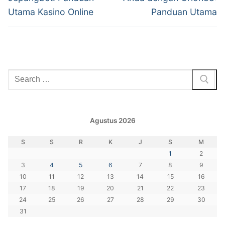
Utama Kasino Online
Panduan Utama
Cari:
Agustus 2026
S
S
R
K
J
S
M
1
2
3
4
5
6
7
8
9
10
11
12
13
14
15
16
17
18
19
20
21
22
23
24
25
26
27
28
29
30
31