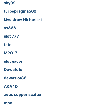
sky99
turbopragma500
Live draw Hk hari ini
sv388
slot 777
toto
MPO17
slot gacor
Dewatoto
dewaslot88
AKA4D
zeus supper scatter
mpo