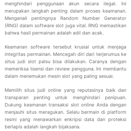
menghindari penggunaan akun secara ilegal. Ini
merupakan langkah penting dalam proses keamanan.
Mengenali pentingnya Random Number Generator
(RNG) dalam software slot juga vital. RNG memastikan
bahwa hasil permainan adalah adil dan acak.
Keamanan software tersebut krusial untuk menjaga
integritas permainan. Mencegah diri dari terjerumus ke
situs judi slot palsu bisa dilakukan. Caranya dengan
memeriksa lisensi dan review pengguna. Ini membantu
dalam menemukan mesin slot yang paling sesuai.
Memilih situs judi online yang reputasinya baik dan
transparan penting untuk menghindari penipuan.
Dukung keamanan transaksi slot online Anda dengan
menjauhi situs meragukan. Selalu bermain di platform
resmi yang menawarkan enkripsi data dan proteksi
berlapis adalah langkah bijaksana.