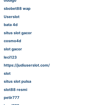
oddigo
sbobet88 wap
Userslot
bata 4d
situs slot gacor
cosmo4d
slot gacor
leci123
https://judiuserslot.com/
slot
situs slot pulsa
slot88 resmi
petir777