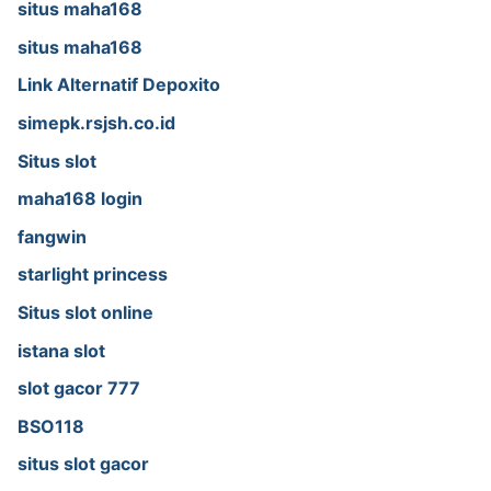
situs maha168
situs maha168
Link Alternatif Depoxito
simepk.rsjsh.co.id
Situs slot
maha168 login
fangwin
starlight princess
Situs slot online
istana slot
slot gacor 777
BSO118
situs slot gacor