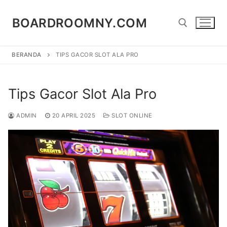
Lompat
ke
BOARDROOMNY.COM
konten
BERANDA
TIPS GACOR SLOT ALA PRO
Cari:
Tips Gacor Slot Ala Pro
ADMIN
20 APRIL 2025
SLOT ONLINE