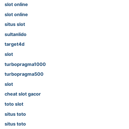
slot online
slot online
situs slot
sultanlido
target4d
slot
turbopragma1000
turbopragma500
slot
cheat slot gacor
toto slot
situs toto
situs toto