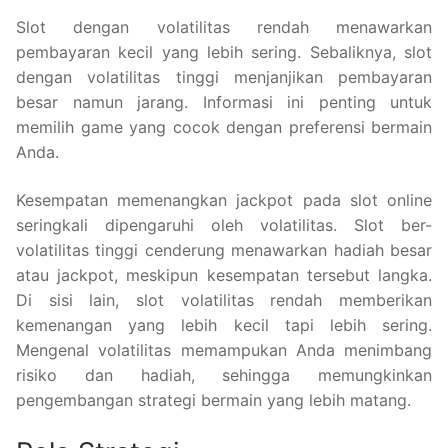
Slot dengan volatilitas rendah menawarkan
pembayaran kecil yang lebih sering. Sebaliknya, slot
dengan volatilitas tinggi menjanjikan pembayaran
besar namun jarang. Informasi ini penting untuk
memilih game yang cocok dengan preferensi bermain
Anda.
Kesempatan memenangkan jackpot pada slot online
seringkali dipengaruhi oleh volatilitas. Slot ber-
volatilitas tinggi cenderung menawarkan hadiah besar
atau jackpot, meskipun kesempatan tersebut langka.
Di sisi lain, slot volatilitas rendah memberikan
kemenangan yang lebih kecil tapi lebih sering.
Mengenal volatilitas memampukan Anda menimbang
risiko dan hadiah, sehingga memungkinkan
pengembangan strategi bermain yang lebih matang.