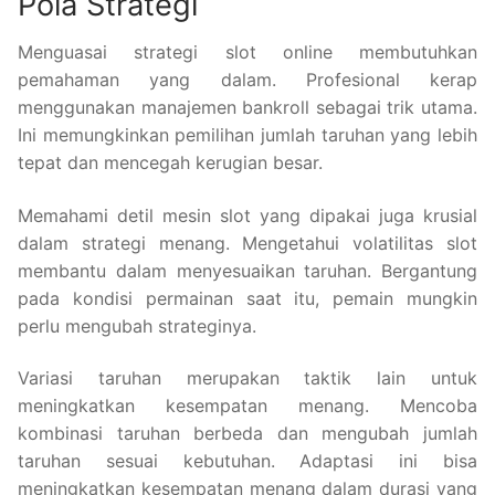
Pola Strategi
Menguasai strategi slot online membutuhkan
pemahaman yang dalam. Profesional kerap
menggunakan manajemen bankroll sebagai trik utama.
Ini memungkinkan pemilihan jumlah taruhan yang lebih
tepat dan mencegah kerugian besar.
Memahami detil mesin slot yang dipakai juga krusial
dalam strategi menang. Mengetahui volatilitas slot
membantu dalam menyesuaikan taruhan. Bergantung
pada kondisi permainan saat itu, pemain mungkin
perlu mengubah strateginya.
Variasi taruhan merupakan taktik lain untuk
meningkatkan kesempatan menang. Mencoba
kombinasi taruhan berbeda dan mengubah jumlah
taruhan sesuai kebutuhan. Adaptasi ini bisa
meningkatkan kesempatan menang dalam durasi yang