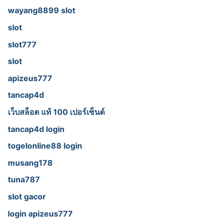
wayang8899 slot
slot
slot777
slot
apizeus777
tancap4d
เว็บสล็อต แท้ 100 เปอร์เซ็นต์
tancap4d login
togelonline88 login
musang178
tuna787
slot gacor
login apizeus777