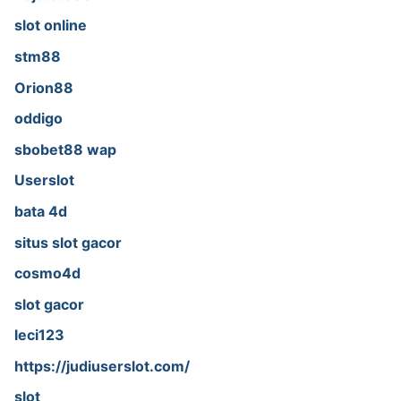
slot online
stm88
Orion88
oddigo
sbobet88 wap
Userslot
bata 4d
situs slot gacor
cosmo4d
slot gacor
leci123
https://judiuserslot.com/
slot