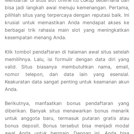
Mendaftar di situs slot online itu cukup sederhana dan
bisa jadi langkah awal menuju kemenangan. Pertama,
pilihlah situs yang terpercaya dengan reputasi baik. Ini
krusial untuk memastikan Anda mendapat akses ke
berbagai trik rahasia main slot yang meningkatkan
kesempatan menang Anda.
Klik tombol pendaftaran di halaman awal situs setelah
memilihnya. Lalu, isi formulir dengan data diri yang
valid. Situs biasanya membutuhkan nama, email,
nomor telepon, dan data lain yang esensial.
Keakuratan data sangat penting untuk keamanan akun
Anda.
Berikutnya, manfaatkan bonus pendaftaran yang
diberikan. Banyak situs menawarkan bonus menarik
untuk anggota baru, termasuk putaran gratis atau
bonus deposit. Bonus tersebut bisa menjadi modal
awal Anda untuk bermain. Dengan ini, Anda bisa