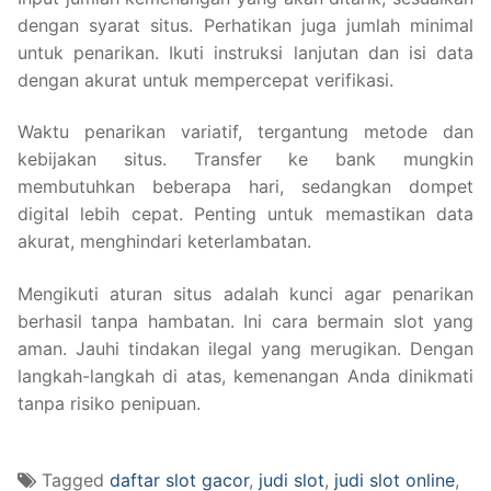
dengan syarat situs. Perhatikan juga jumlah minimal
untuk penarikan. Ikuti instruksi lanjutan dan isi data
dengan akurat untuk mempercepat verifikasi.
Waktu penarikan variatif, tergantung metode dan
kebijakan situs. Transfer ke bank mungkin
membutuhkan beberapa hari, sedangkan dompet
digital lebih cepat. Penting untuk memastikan data
akurat, menghindari keterlambatan.
Mengikuti aturan situs adalah kunci agar penarikan
berhasil tanpa hambatan. Ini cara bermain slot yang
aman. Jauhi tindakan ilegal yang merugikan. Dengan
langkah-langkah di atas, kemenangan Anda dinikmati
tanpa risiko penipuan.
Tagged
daftar slot gacor
,
judi slot
,
judi slot online
,