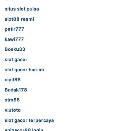
situs slot pulsa
slot88 resmi
petir777
kawi777
Bosku33
slot gacor
slot gacor hari ini
cipit88
Badak178
stm88
viutoto
slot gacor terpercaya
apigacor88 login