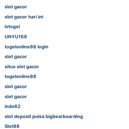
slot gacor
slot gacor hari ini
lvtogel
UNYU168
togelonline88 login
slot gacor
situs slot gacor
togelonline88
slot gacor
slot gacor
indo62
slot deposit pulsa bigbearboarding
Slot88