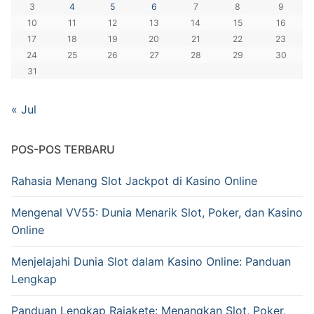
3
4
5
6
7
8
9
10
11
12
13
14
15
16
17
18
19
20
21
22
23
24
25
26
27
28
29
30
31
« Jul
POS-POS TERBARU
Rahasia Menang Slot Jackpot di Kasino Online
Mengenal VV55: Dunia Menarik Slot, Poker, dan Kasino
Online
Menjelajahi Dunia Slot dalam Kasino Online: Panduan
Lengkap
Panduan Lengkap Rajakete: Menangkan Slot, Poker,