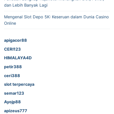
dan Lebih Banyak Lagi
Mengenal Slot Depo 5K: Keseruan dalam Dunia Casino
Online
apigacor88
CERI123
HIMALAYA4D
petir388
ceri388
slot terpercaya
semar123
Ayojp88
apizeus777