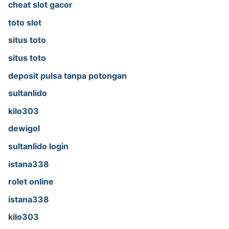
cheat slot gacor
toto slot
situs toto
situs toto
deposit pulsa tanpa potongan
sultanlido
kilo303
dewigol
sultanlido login
istana338
rolet online
istana338
kilo303