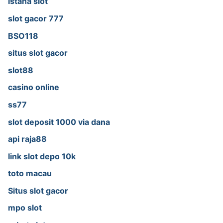
istana slot
slot gacor 777
BSO118
situs slot gacor
slot88
casino online
ss77
slot deposit 1000 via dana
api raja88
link slot depo 10k
toto macau
Situs slot gacor
mpo slot