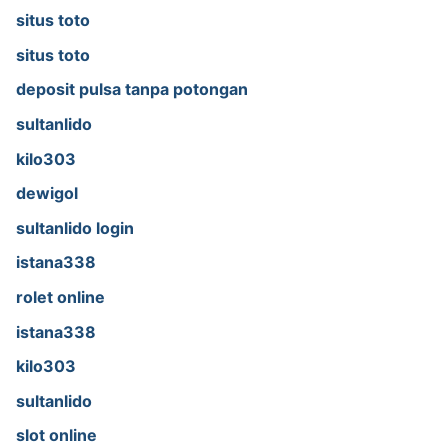
situs toto
situs toto
deposit pulsa tanpa potongan
sultanlido
kilo303
dewigol
sultanlido login
istana338
rolet online
istana338
kilo303
sultanlido
slot online