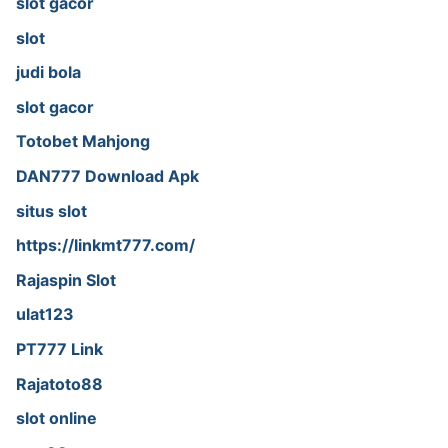
slot gacor
slot
judi bola
slot gacor
Totobet Mahjong
DAN777 Download Apk
situs slot
https://linkmt777.com/
Rajaspin Slot
ulat123
PT777 Link
Rajatoto88
slot online