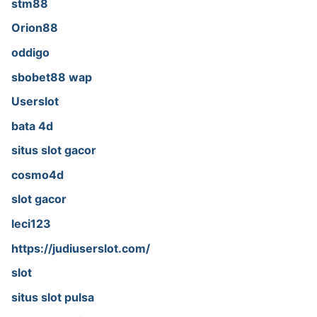
stm88
Orion88
oddigo
sbobet88 wap
Userslot
bata 4d
situs slot gacor
cosmo4d
slot gacor
leci123
https://judiuserslot.com/
slot
situs slot pulsa