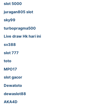
slot 5000
juragan805 slot
sky99
turbopragma500
Live draw Hk hari ini
sv388
slot 777
toto
MPO17
slot gacor
Dewatoto
dewaslot88
AKA4D