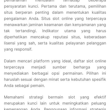
pemahaman mendalam terhadap beberapa
persyaratan kunci. Pertama dan terutama, pemilihan
situs berperan penting dalam menentukan kualitas
pengalaman Anda. Situs slot online yang terpercaya
menawarkan jaminan keamanan dan kenyamanan yang
tak tertandingi. Indikator utama yang harus
diperhatikan mencakup reputasi situs, keberadaan
lisensi yang sah, serta kualitas pelayanan pelanggan
yang responsif.
Dalam mencari platform yang ideal, daftar slot online
terpercaya menjadi sumber berharga yang
menyediakan berbagai opsi permainan. Pilihan ini
haruslah sesuai dengan minat serta kebutuhan spesifik
Anda sebagai pemain.
Memahami strategi bermain slot yang efektif
merupakan kunci lain untuk meningkatkan peluang
kemenangan Anda. Penggunaan informasi strategis