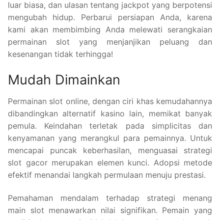
luar biasa, dan ulasan tentang jackpot yang berpotensi
mengubah hidup. Perbarui persiapan Anda, karena
kami akan membimbing Anda melewati serangkaian
permainan slot yang menjanjikan peluang dan
kesenangan tidak terhingga!
Mudah Dimainkan
Permainan slot online, dengan ciri khas kemudahannya
dibandingkan alternatif kasino lain, memikat banyak
pemula. Keindahan terletak pada simplicitas dan
kenyamanan yang merangkul para pemainnya. Untuk
mencapai puncak keberhasilan, menguasai strategi
slot gacor merupakan elemen kunci. Adopsi metode
efektif menandai langkah permulaan menuju prestasi.
Pemahaman mendalam terhadap strategi menang
main slot menawarkan nilai signifikan. Pemain yang