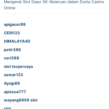
Mengenal Slot Depo 5K: Keseruan dalam Dunia Casino
Online
apigacor88
CERI123
HIMALAYA4D
petir388
ceri388
slot terpercaya
semar123
Ayojp88
apizeus777
wayang8899 slot
slot