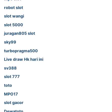
robot slot
slot wangi
slot 5000
juragan805 slot
sky99
turbopragma500
Live draw Hk hari ini
sv388
slot 777
toto
MPO17
slot gacor
Dewatoto