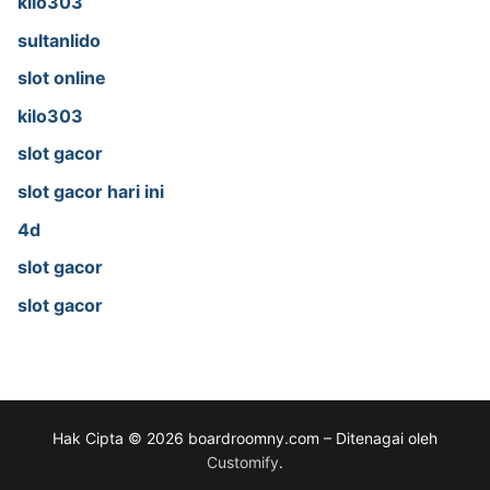
kilo303
sultanlido
slot online
kilo303
slot gacor
slot gacor hari ini
4d
slot gacor
slot gacor
Hak Cipta © 2026 boardroomny.com – Ditenagai oleh
Customify
.