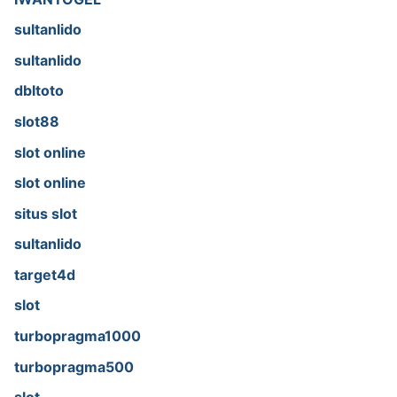
sultanlido
sultanlido
dbltoto
slot88
slot online
slot online
situs slot
sultanlido
target4d
slot
turbopragma1000
turbopragma500