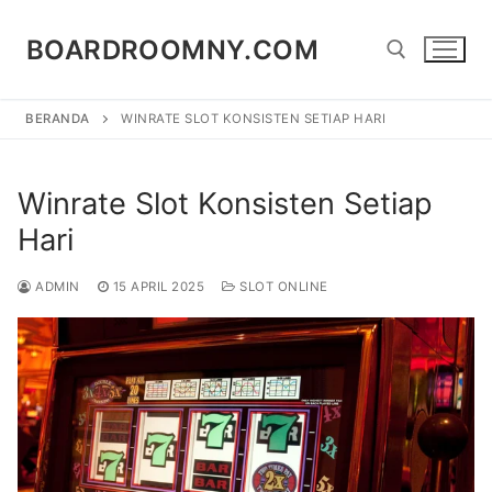
Lompat
ke
BOARDROOMNY.COM
konten
BERANDA
WINRATE SLOT KONSISTEN SETIAP HARI
Cari:
Winrate Slot Konsisten Setiap
Hari
ADMIN
15 APRIL 2025
SLOT ONLINE