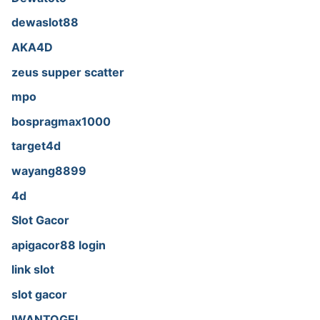
dewaslot88
AKA4D
zeus supper scatter
mpo
bospragmax1000
target4d
wayang8899
4d
Slot Gacor
apigacor88 login
link slot
slot gacor
IWANTOGEL