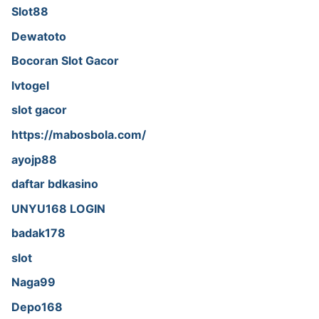
Slot88
Dewatoto
Bocoran Slot Gacor
lvtogel
slot gacor
https://mabosbola.com/
ayojp88
daftar bdkasino
UNYU168 LOGIN
badak178
slot
Naga99
Depo168