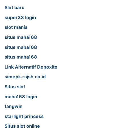
Slot baru
super33 login
slot mania
situs maha168
situs maha168
situs maha168
Link Alternatif Depoxito
simepk.rsjsh.co.id
Situs slot
maha168 login
fangwin
starlight princess
Situs slot online