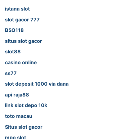
istana slot
slot gacor 777
BSO118
situs slot gacor
slot88
casino online
ss77
slot deposit 1000 via dana
api raja88
link slot depo 10k
toto macau
Situs slot gacor
mpo slot