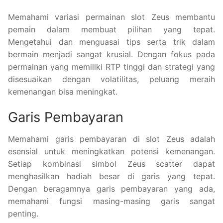
Memahami variasi permainan slot Zeus membantu
pemain dalam membuat pilihan yang tepat.
Mengetahui dan menguasai tips serta trik dalam
bermain menjadi sangat krusial. Dengan fokus pada
permainan yang memiliki RTP tinggi dan strategi yang
disesuaikan dengan volatilitas, peluang meraih
kemenangan bisa meningkat.
Garis Pembayaran
Memahami garis pembayaran di slot Zeus adalah
esensial untuk meningkatkan potensi kemenangan.
Setiap kombinasi simbol Zeus scatter dapat
menghasilkan hadiah besar di garis yang tepat.
Dengan beragamnya garis pembayaran yang ada,
memahami fungsi masing-masing garis sangat
penting.