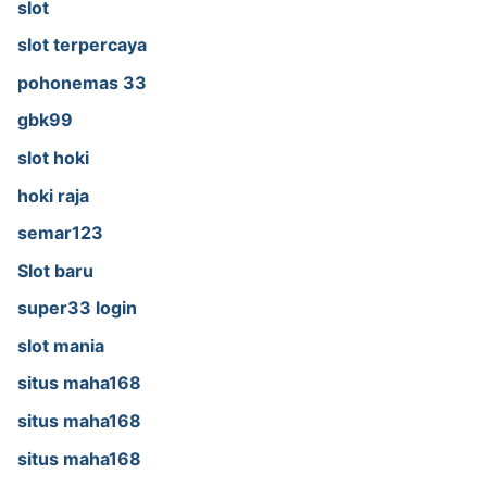
slot
slot terpercaya
pohonemas 33
gbk99
slot hoki
hoki raja
semar123
Slot baru
super33 login
slot mania
situs maha168
situs maha168
situs maha168