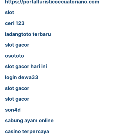
https://portalturisticoecuatoriano.com
slot
ceri 123
ladangtoto terbaru
slot gacor
osototo
slot gacor hari ini
login dewa33
slot gacor
slot gacor
son4d
sabung ayam online
casino terpercaya