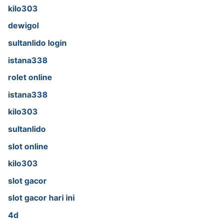
kilo303
dewigol
sultanlido login
istana338
rolet online
istana338
kilo303
sultanlido
slot online
kilo303
slot gacor
slot gacor hari ini
4d