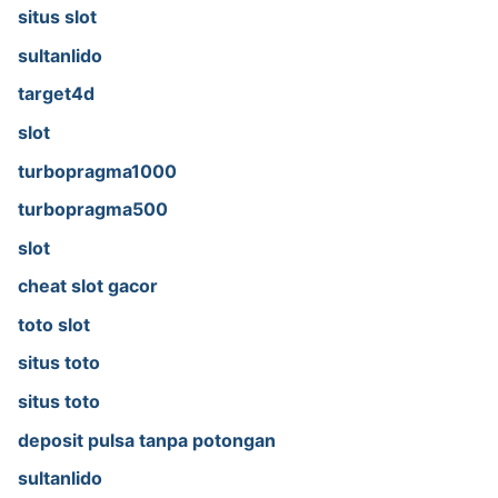
situs slot
sultanlido
target4d
slot
turbopragma1000
turbopragma500
slot
cheat slot gacor
toto slot
situs toto
situs toto
deposit pulsa tanpa potongan
sultanlido