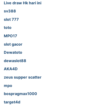
Live draw Hk hari ini
sv388
slot 777
toto
MPO17
slot gacor
Dewatoto
dewaslot88
AKA4D
zeus supper scatter
mpo
bospragmax1000
target4d