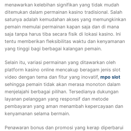
menawarkan kelebihan signifikan yang tidak mudah
ditemukan dalam permainan kasino tradisional. Salah
satunya adalah kemudahan akses yang memungkinkan
pemain memulai permainan kapan saja dan di mana
saja tanpa harus tiba secara fisik di lokasi kasino. Ini
tentu memberikan fleksibilitas waktu dan kenyamanan
yang tinggi bagi berbagai kalangan pemain.
Selain itu, variasi permainan yang ditawarkan oleh
platform kasino online mencakup beragam jenis slot
video dengan tema dan fitur yang inovatif,
mpo slot
sehingga pemain tidak akan merasa monoton dalam
menjelajahi berbagai pilihan. Tersedianya dukungan
layanan pelanggan yang responsif dan metode
pembayaran yang aman menambah kepercayaan dan
kenyamanan selama bermain.
Penawaran bonus dan promosi yang kerap diperbarui