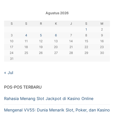
Agustus 2026
S
S
R
K
J
S
M
1
2
3
4
5
6
7
8
9
10
11
12
13
14
15
16
17
18
19
20
21
22
23
24
25
26
27
28
29
30
31
« Jul
POS-POS TERBARU
Rahasia Menang Slot Jackpot di Kasino Online
Mengenal VV55: Dunia Menarik Slot, Poker, dan Kasino