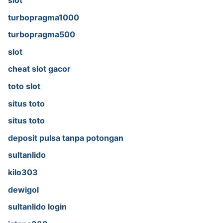
slot
turbopragma1000
turbopragma500
slot
cheat slot gacor
toto slot
situs toto
situs toto
deposit pulsa tanpa potongan
sultanlido
kilo303
dewigol
sultanlido login