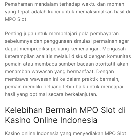
Pemahaman mendalam terhadap waktu dan momen
yang tepat adalah kunci untuk memaksimalkan hasil di
MPO Slot.
Penting juga untuk mempelajari pola pembayaran
sebelumnya dan penggunaan simulasi permainan agar
dapat memprediksi peluang kemenangan. Mengasah
keterampilan analitis melalui diskusi dengan komunitas
pemain atau membaca sumber bacaan otoritatif akan
menambah wawasan yang bermanfaat. Dengan
membawa wawasan ini ke dalam praktik bermain,
pemain memiliki peluang lebih baik untuk mencapai
hasil yang optimal secara berkelanjutan.
Kelebihan Bermain MPO Slot di
Kasino Online Indonesia
Kasino online Indonesia yang menyediakan MPO Slot