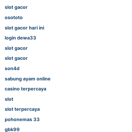
slot gacor
osototo
slot gacor hari ini
login dewa33
slot gacor
slot gacor
son4d
sabung ayam online
casino terpercaya
slot
slot terpercaya
pohonemas 33
gbk99