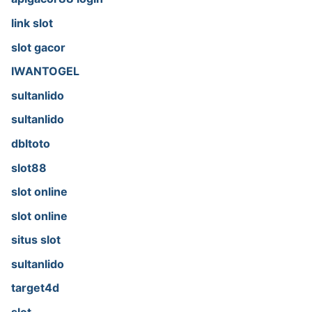
link slot
slot gacor
IWANTOGEL
sultanlido
sultanlido
dbltoto
slot88
slot online
slot online
situs slot
sultanlido
target4d