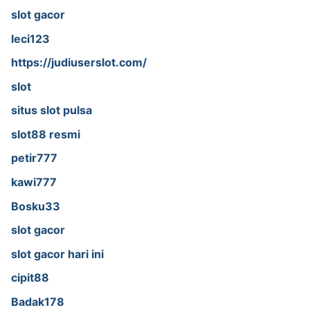
slot gacor
leci123
https://judiuserslot.com/
slot
situs slot pulsa
slot88 resmi
petir777
kawi777
Bosku33
slot gacor
slot gacor hari ini
cipit88
Badak178