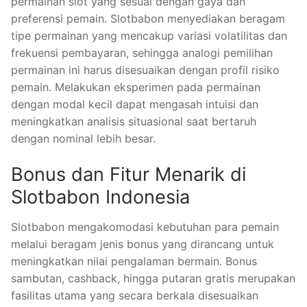
permainan slot yang sesuai dengan gaya dan
preferensi pemain. Slotbabon menyediakan beragam
tipe permainan yang mencakup variasi volatilitas dan
frekuensi pembayaran, sehingga analogi pemilihan
permainan ini harus disesuaikan dengan profil risiko
pemain. Melakukan eksperimen pada permainan
dengan modal kecil dapat mengasah intuisi dan
meningkatkan analisis situasional saat bertaruh
dengan nominal lebih besar.
Bonus dan Fitur Menarik di
Slotbabon Indonesia
Slotbabon mengakomodasi kebutuhan para pemain
melalui beragam jenis bonus yang dirancang untuk
meningkatkan nilai pengalaman bermain. Bonus
sambutan, cashback, hingga putaran gratis merupakan
fasilitas utama yang secara berkala disesuaikan