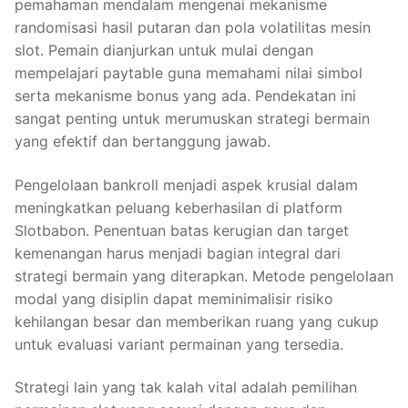
pemahaman mendalam mengenai mekanisme
randomisasi hasil putaran dan pola volatilitas mesin
slot. Pemain dianjurkan untuk mulai dengan
mempelajari paytable guna memahami nilai simbol
serta mekanisme bonus yang ada. Pendekatan ini
sangat penting untuk merumuskan strategi bermain
yang efektif dan bertanggung jawab.
Pengelolaan bankroll menjadi aspek krusial dalam
meningkatkan peluang keberhasilan di platform
Slotbabon. Penentuan batas kerugian dan target
kemenangan harus menjadi bagian integral dari
strategi bermain yang diterapkan. Metode pengelolaan
modal yang disiplin dapat meminimalisir risiko
kehilangan besar dan memberikan ruang yang cukup
untuk evaluasi variant permainan yang tersedia.
Strategi lain yang tak kalah vital adalah pemilihan