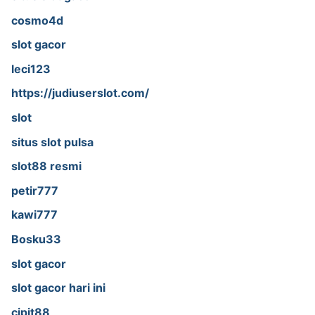
cosmo4d
slot gacor
leci123
https://judiuserslot.com/
slot
situs slot pulsa
slot88 resmi
petir777
kawi777
Bosku33
slot gacor
slot gacor hari ini
cipit88