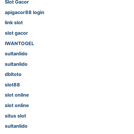
Slot Gacor
apigacor88 login
link slot
slot gacor
IWANTOGEL
sultanlido
sultanlido
dbltoto
slot88
slot online
slot online
situs slot
sultanlido