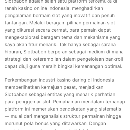
Slotbabon adalah salah satu platform terkemuka di
ranah kasino online Indonesia, menghadirkan
pengalaman bermain slot yang inovatif dan penuh
tantangan. Melalui beragam pilihan permainan slot
yang dikurasi secara cermat, para pemain dapat
mengeksplorasi beragam tema dan mekanisme yang
kaya akan fitur menarik. Tak hanya sebagai sarana
hiburan, Slotbabon berperan sebagai medium di mana
strategi dan keterampilan dalam pengelolaan bankroll
dapat diuji guna meraih bingkai kemenangan optimal.
Perkembangan industri kasino daring di Indonesia
memperlihatkan kemajuan pesat, menjadikan
Slotbabon sebagai entitas yang menarik perhatian
para penggemar slot. Pemahaman mendalam terhadap
platform ini memerlukan pendekatan yang sistematis
— mulai dari menganalisis struktur permainan hingga
merunut pola bonus yang ditawarkan. Dengan