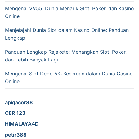
Mengenal VV55: Dunia Menarik Slot, Poker, dan Kasino
Online
Menjelajahi Dunia Slot dalam Kasino Online: Panduan
Lengkap
Panduan Lengkap Rajakete: Menangkan Slot, Poker,
dan Lebih Banyak Lagi
Mengenal Slot Depo 5K: Keseruan dalam Dunia Casino
Online
apigacor88
CERI123
HIMALAYA4D
petir388