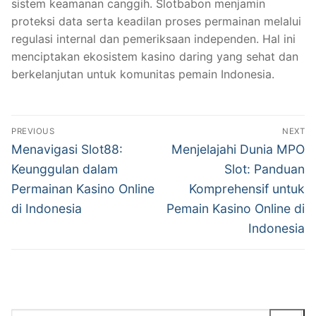
sistem keamanan canggih. Slotbabon menjamin
proteksi data serta keadilan proses permainan melalui
regulasi internal dan pemeriksaan independen. Hal ini
menciptakan ekosistem kasino daring yang sehat dan
berkelanjutan untuk komunitas pemain Indonesia.
Navigasi
PREVIOUS
NEXT
pos
Previous
Next
Menavigasi Slot88:
Menjelajahi Dunia MPO
post:
post:
Keunggulan dalam
Slot: Panduan
Permainan Kasino Online
Komprehensif untuk
di Indonesia
Pemain Kasino Online di
Indonesia