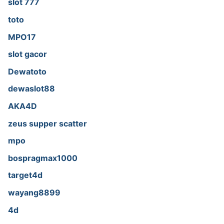
slot 777
toto
MPO17
slot gacor
Dewatoto
dewaslot88
AKA4D
zeus supper scatter
mpo
bospragmax1000
target4d
wayang8899
4d