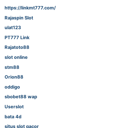
https://linkmt777.com/
Rajaspin Slot
ulat123
PT777 Link
Rajatoto88
slot online
stm88
Orion88
oddigo
sbobet88 wap
Userslot
bata 4d
situs slot gacor