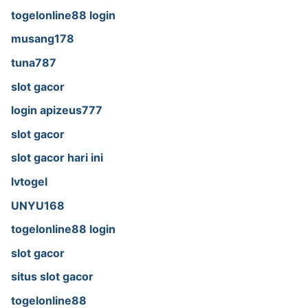
togelonline88 login
musang178
tuna787
slot gacor
login apizeus777
slot gacor
slot gacor hari ini
lvtogel
UNYU168
togelonline88 login
slot gacor
situs slot gacor
togelonline88