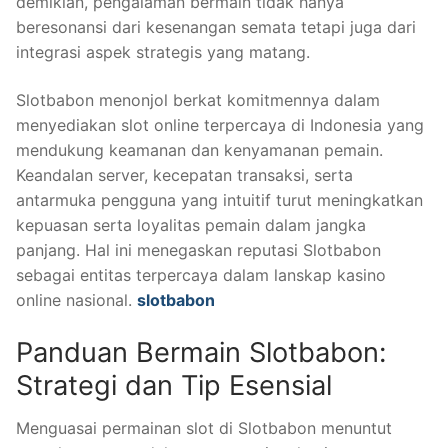
demikian, pengalaman bermain tidak hanya
beresonansi dari kesenangan semata tetapi juga dari
integrasi aspek strategis yang matang.
Slotbabon menonjol berkat komitmennya dalam
menyediakan slot online terpercaya di Indonesia yang
mendukung keamanan dan kenyamanan pemain.
Keandalan server, kecepatan transaksi, serta
antarmuka pengguna yang intuitif turut meningkatkan
kepuasan serta loyalitas pemain dalam jangka
panjang. Hal ini menegaskan reputasi Slotbabon
sebagai entitas terpercaya dalam lanskap kasino
online nasional.
slotbabon
Panduan Bermain Slotbabon:
Strategi dan Tip Esensial
Menguasai permainan slot di Slotbabon menuntut